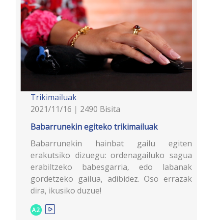
Trikimailuak
2021/11/16 | 2490 Bisita
Babarrunekin egiteko trikimailuak
Babarrunekin hainbat gailu egiten
erakutsiko dizuegu: ordenagailuko sagua
erabiltzeko babesgarria, edo labanak
gordetzeko gailua, adibidez. Oso errazak
dira, ikusiko duzue!
A2