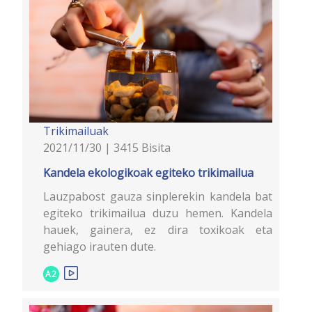
Trikimailuak
2021/11/30 | 3415 Bisita
Kandela ekologikoak egiteko trikimailua
Lauzpabost gauza sinplerekin kandela bat
egiteko trikimailua duzu hemen. Kandela
hauek, gainera, ez dira toxikoak eta
gehiago irauten dute.
A2