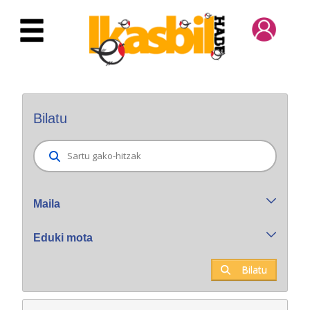
Eduki nagusira joan
Bilatzaile orokorra
Bilatu
Maila
Eduki mota
Bilatu