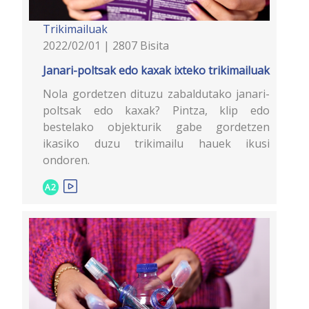
Trikimailuak
2022/02/01 | 2807 Bisita
Janari-poltsak edo kaxak ixteko trikimailuak
Nola gordetzen dituzu zabaldutako janari-
poltsak edo kaxak? Pintza, klip edo
bestelako objekturik gabe gordetzen
ikasiko duzu trikimailu hauek ikusi
ondoren.
A2