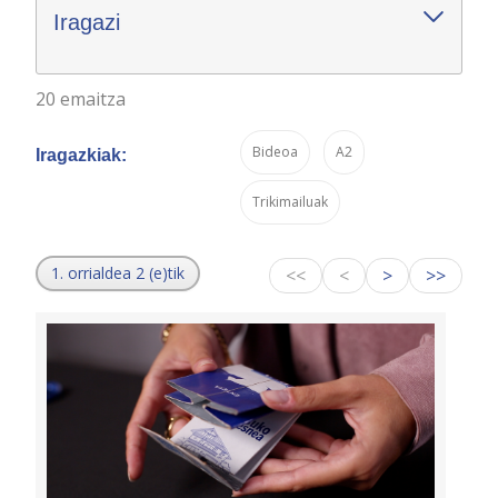
Iragazi
20 emaitza
Bideoa
A2
Iragazkiak:
Trikimailuak
1. orrialdea 2 (e)tik
<<
<
>
>>