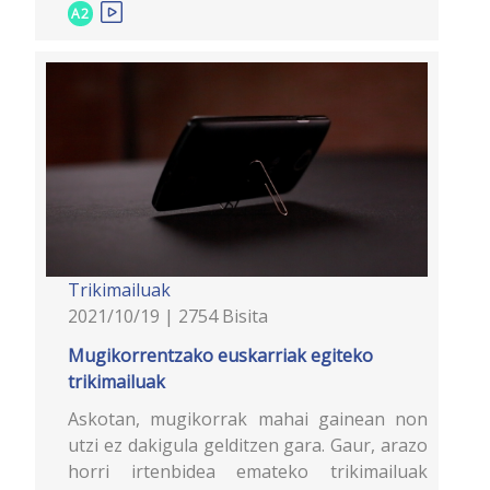
A2
Trikimailuak
2021/10/19 | 2754 Bisita
Mugikorrentzako euskarriak egiteko
trikimailuak
Askotan, mugikorrak mahai gainean non
utzi ez dakigula gelditzen gara. Gaur, arazo
horri irtenbidea emateko trikimailuak