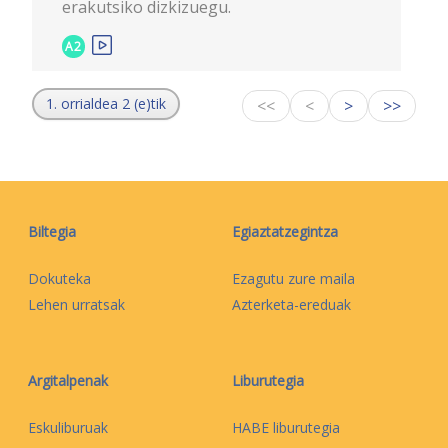
erakutsiko dizkizuegu.
A2
1. orrialdea 2 (e)tik
<<
<
>
>>
Biltegia
Egiaztatzegintza
Dokuteka
Ezagutu zure maila
Lehen urratsak
Azterketa-ereduak
Argitalpenak
Liburutegia
Eskuliburuak
HABE liburutegia