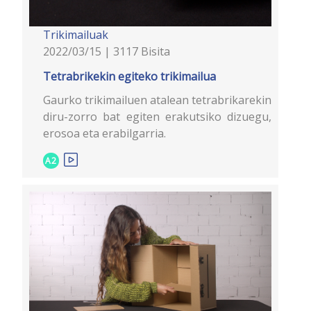
Trikimailuak
2022/03/15 | 3117 Bisita
Tetrabrikekin egiteko trikimailua
Gaurko trikimailuen atalean tetrabrikarekin
diru-zorro bat egiten erakutsiko dizuegu,
erosoa eta erabilgarria.
A2