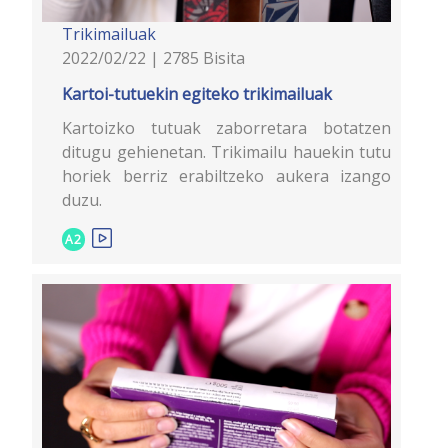
Trikimailuak
2022/02/22 | 2785 Bisita
Kartoi-tutuekin egiteko trikimailuak
Kartoizko tutuak zaborretara botatzen
ditugu gehienetan. Trikimailu hauekin tutu
horiek berriz erabiltzeko aukera izango
duzu.
A2