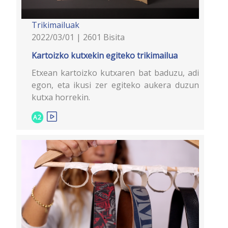
Trikimailuak
2022/03/01 | 2601 Bisita
Kartoizko kutxekin egiteko trikimailua
Etxean kartoizko kutxaren bat baduzu, adi
egon, eta ikusi zer egiteko aukera duzun
kutxa horrekin.
A2