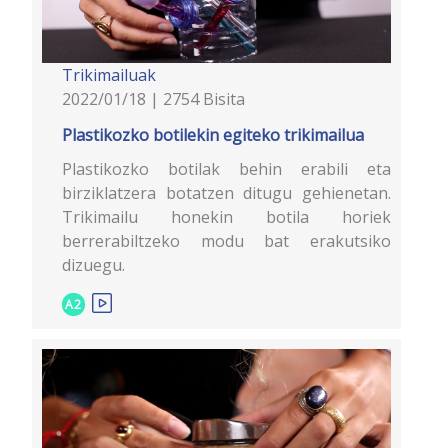
Trikimailuak
2022/01/18 | 2754 Bisita
Plastikozko botilekin egiteko trikimailua
Plastikozko botilak behin erabili eta
birziklatzera botatzen ditugu gehienetan.
Trikimailu honekin botila horiek
berrerabiltzeko modu bat erakutsiko
dizuegu.
A2