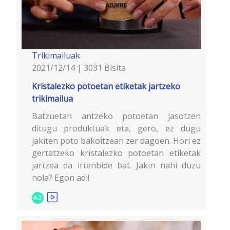
Trikimailuak
2021/12/14 | 3031 Bisita
Kristalezko potoetan etiketak jartzeko
trikimailua
Batzuetan antzeko potoetan jasotzen
ditugu produktuak eta, gero, ez dugu
jakiten poto bakoitzean zer dagoen. Hori ez
gertatzeko kristalezko potoetan etiketak
jartzea da irtenbide bat. Jakin nahi duzu
nola? Egon adi!
A2