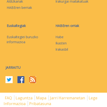
Aldizkariak
Irakurgai mailakatuak
HABEren berriak
Euskaltegiak
HABEren orriak
Euskaltegiei buruzko
Habe
informazioa
Ikasten
Irakasbil
JARRAITU
FAQ
Laguntza
Mapa
Jarri Harremanetan
Lege
Informazioa
Pribatasuna