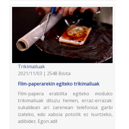
Trikimailuak
2021/11/03 | 2548 Bisita
Film-paperarekin egiteko trikimailuak
Film-papera erabilita egiteko moduko
trikimailuak dituzu hemen, erraz-errazak:
sukaldean ari zarenean telefonoa garbi
izateko, edo xaboia pototik ez isurtzeko,
adibidez. Egon adi!