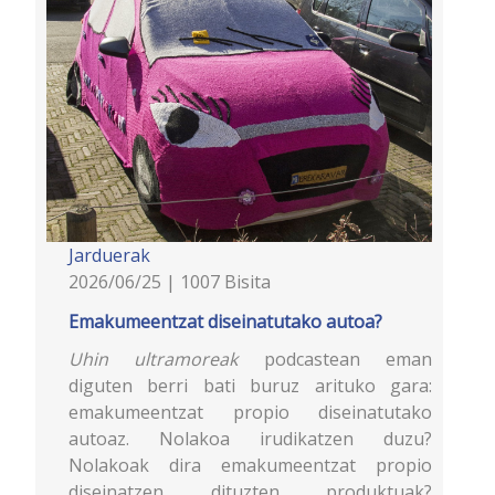
Jarduerak
2026/06/25 | 1007 Bisita
Emakumeentzat diseinatutako autoa?
Uhin ultramoreak
podcastean eman
diguten berri bati buruz arituko gara:
emakumeentzat propio diseinatutako
autoaz. Nolakoa irudikatzen duzu?
Nolakoak dira emakumeentzat propio
diseinatzen dituzten produktuak?