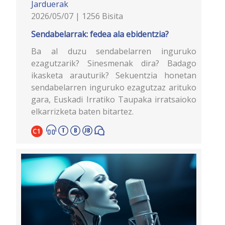
Jarduerak
2026/05/07 | 1256 Bisita
Sendabelarrak: fedea ala ebidentzia?
Ba al duzu sendabelarren inguruko
ezagutzarik? Sinesmenak dira? Badago
ikasketa arauturik? Sekuentzia honetan
sendabelarren inguruko ezagutzaz arituko
gara, Euskadi Irratiko Taupaka irratsaioko
elkarrizketa baten bitartez.
C1