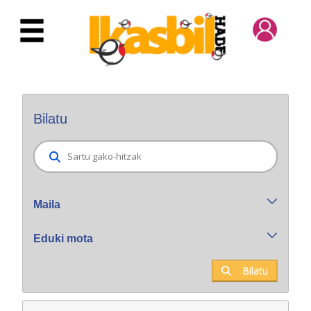
Eduki nagusira joan
Bilatzaile orokorra
Bilatu
Maila
Eduki mota
Bilatu