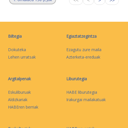
<<
<
>
>>
Biltegia
Egiaztatzegintza
Dokuteka
Ezagutu zure maila
Lehen urratsak
Azterketa-ereduak
Argitalpenak
Liburutegia
Eskuliburuak
HABE liburutegia
Aldizkariak
Irakurgai mailakatuak
HABEren berriak