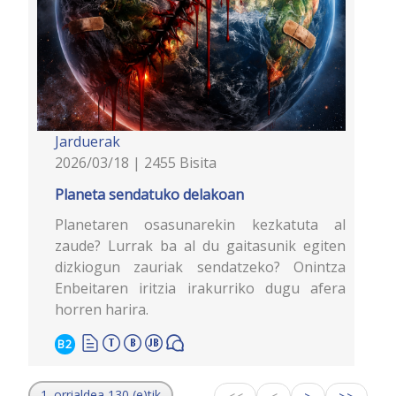
Jarduerak
2026/03/18 | 2455 Bisita
Planeta sendatuko delakoan
Planetaren osasunarekin kezkatuta al
zaude? Lurrak ba al du gaitasunik egiten
dizkiogun zauriak sendatzeko? Onintza
Enbeitaren iritzia irakurriko dugu afera
horren harira.
B2
1. orrialdea 130 (e)tik