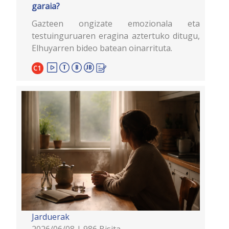
garaia?
Gazteen ongizate emozionala eta
testuinguruaren eragina aztertuko ditugu,
Elhuyarren bideo batean oinarrituta.
C1
Jarduerak
2026/06/08 | 986 Bisita