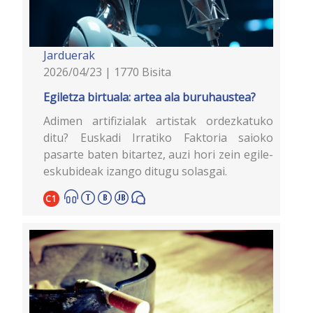
Jarduerak
2026/04/23 | 1770 Bisita
Egiletza birtuala: artea ala buruhaustea?
Adimen artifizialak artistak ordezkatuko
ditu? Euskadi Irratiko Faktoria saioko
pasarte baten bitartez, auzi hori zein egile-
eskubideak izango ditugu solasgai.
C1