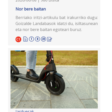
Nor bere baitan
Berriako iritzi-artikulu bat irakurriko dugu:
Goizalde Landabasok idatzi du, isiltasunean
eta nor bere baitan egoteari buruz.
C1
Jarduerak