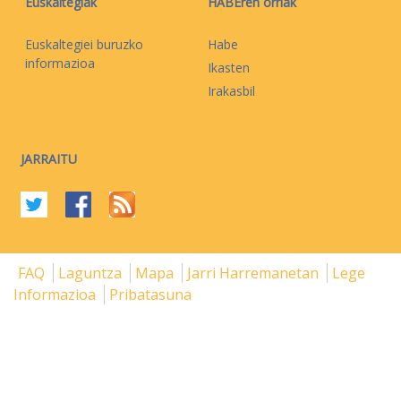
Euskaltegiak
HABEren orriak
Euskaltegiei buruzko
Habe
informazioa
Ikasten
Irakasbil
JARRAITU
FAQ
Laguntza
Mapa
Jarri Harremanetan
Lege
Informazioa
Pribatasuna