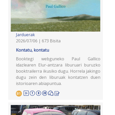
Jarduerak
2026/07/06 | 673 Bisita
Kontatu, kontatu
Booktegi webguneko Paul Gallico
idazlearen Elur-antzara liburuari buruzko
booktrailerra ikusiko dugu. Horrela jakingo
dugu zein den liburuak kontatzen duen
istorioaren abiapuntua.
B1