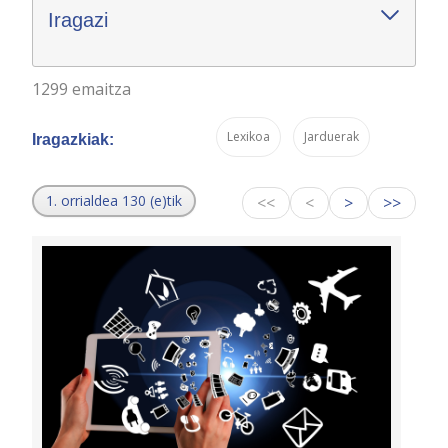
Iragazi
1299 emaitza
Lexikoa
Jarduerak
Iragazkiak:
1. orrialdea 130 (e)tik
<<
<
>
>>