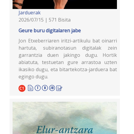
Jarduerak
2026/07/15 | 571 Bisita
Geure buru digitalaren jabe
Jon Etxeberriaren iritzi-artikulu bat oinarri
hartuta, subiranotasun digitalak zein
garrantzia duen jakingo dugu. Hortik
abiatuta, testuetan gure arrastoa uzten
ikasiko dugu, eta bitartekotza-jarduera bat
egingo dugu.
C1