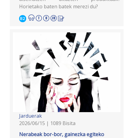
Horietako baten batek merezi du?
B2
Jarduerak
2026/06/15 | 1089 Bisita
Nerabeak bor-bor, gainezka egiteko