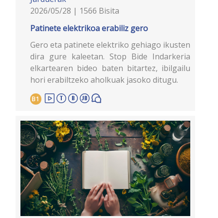
2026/05/28 | 1566 Bisita
Patinete elektrikoa erabiliz gero
Gero eta patinete elektriko gehiago ikusten
dira gure kaleetan. Stop Bide Indarkeria
elkartearen bideo baten bitartez, ibilgailu
hori erabiltzeko aholkuak jasoko ditugu.
B1