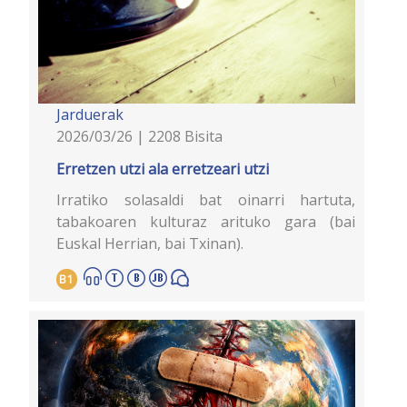
Jarduerak
2026/03/26 | 2208 Bisita
Erretzen utzi ala erretzeari utzi
Irratiko solasaldi bat oinarri hartuta,
tabakoaren kulturaz arituko gara (bai
Euskal Herrian, bai Txinan).
B1