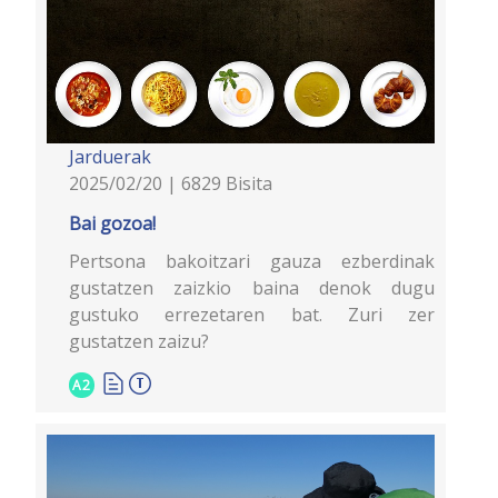
Jarduerak
2025/02/20 | 6829 Bisita
Bai gozoa!
Pertsona bakoitzari gauza ezberdinak
gustatzen zaizkio baina denok dugu
gustuko errezetaren bat. Zuri zer
gustatzen zaizu?
A2