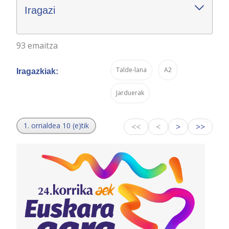
Iragazi
93 emaitza
Talde-lana
A2
Iragazkiak:
Jarduerak
1. orrialdea 10 (e)tik
<<
<
>
>>