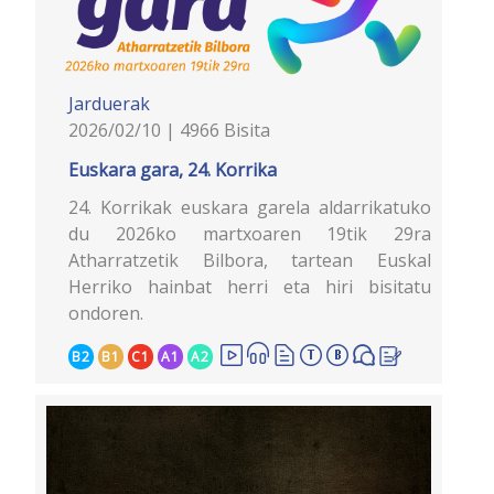
Jarduerak
2026/02/10 | 4966 Bisita
Euskara gara, 24. Korrika
24. Korrikak euskara garela aldarrikatuko
du 2026ko martxoaren 19tik 29ra
Atharratzetik Bilbora, tartean Euskal
Herriko hainbat herri eta hiri bisitatu
ondoren.
B2
B1
C1
A1
A2