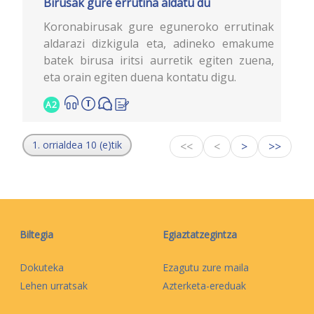
Birusak gure errutina aldatu du
Koronabirusak gure eguneroko errutinak
aldarazi dizkigula eta, adineko emakume
batek birusa iritsi aurretik egiten zuena,
eta orain egiten duena kontatu digu.
A2
1. orrialdea 10 (e)tik
<<
<
>
>>
Biltegia
Egiaztatzegintza
Dokuteka
Ezagutu zure maila
Lehen urratsak
Azterketa-ereduak