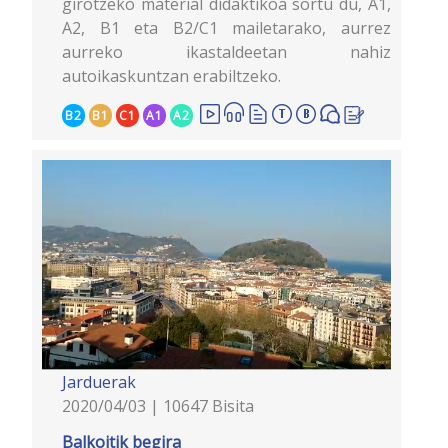
girotzeko material didaktikoa sortu du, A1,
A2, B1 eta B2/C1 mailetarako, aurrez
aurreko ikastaldeetan nahiz
autoikaskuntzan erabiltzeko.
B2
B1
C1
A1
A2
Jarduerak
2020/04/03 | 10647 Bisita
Balkoitik begira