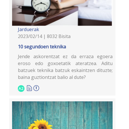
Jarduerak
2023/02/14 | 8032 Bisita
10 segundoen teknika
Jende askorentzat ez da erraza egoera
eroso edo goxoetatik ateratzea. Aditu
batzuek teknika batzuk eskaintzen dituzte;
baina guztiontzat balio al dute?
A2