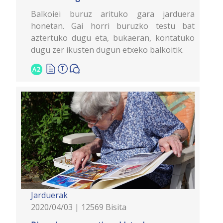
Balkoiei buruz arituko gara jarduera
honetan. Gai horri buruzko testu bat
aztertuko dugu eta, bukaeran, kontatuko
dugu zer ikusten dugun etxeko balkoitik.
A2
Jarduerak
2020/04/03 | 12569 Bisita