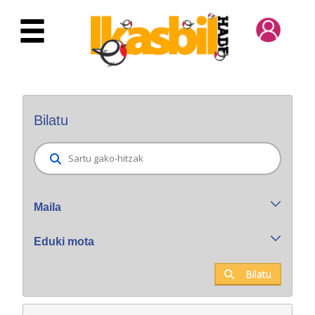
Eduki nagusira joan
Bilatzaile orokorra
Bilatu
Maila
Eduki mota
Bilatu