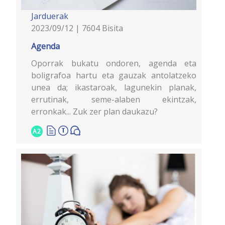
Jarduerak
2023/09/12 | 7604 Bisita
Agenda
Oporrak bukatu ondoren, agenda eta
boligrafoa hartu eta gauzak antolatzeko
unea da; ikastaroak, lagunekin planak,
errutinak, seme-alaben ekintzak,
erronkak... Zuk zer plan daukazu?
A2