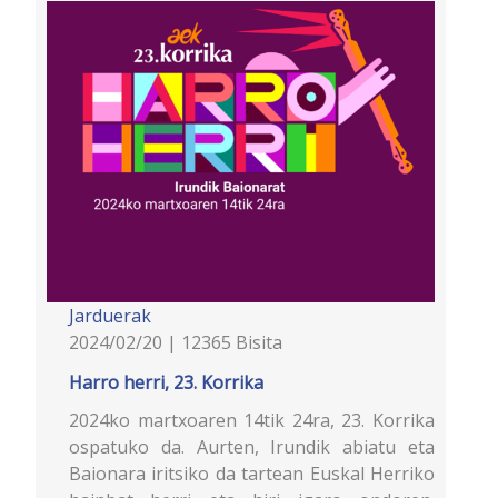
Jarduerak
2024/02/20 | 12365 Bisita
Harro herri, 23. Korrika
2024ko martxoaren 14tik 24ra, 23. Korrika
ospatuko da. Aurten, Irundik abiatu eta
Baionara iritsiko da tartean Euskal Herriko