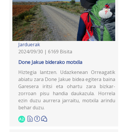
Jarduerak
2024/09/30 | 6169 Bisita
Done Jakue biderako motxila
Hiztegia lantzen. Udazkenean Orreagatik
abiatu zara Done Jakue bidea egitera baina
Garesera iritsi eta ohartu zara bizkar-
zorroan pisu handia daukazula. Horrela
ezin duzu aurrera jarraitu, motxila arindu
behar duzu.
A2