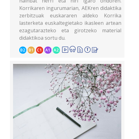
hainbat herri eta hiri igaro ondoren.
Korrikaren ingurumarian, AEKren didaktika
zerbitzuak euskararen aldeko Korrika
lasterketa euskaltegietako ikasleen artean
ezagutarazteko eta girotzeko material
didaktikoa sortu du.
B2
B1
C1
A1
A2