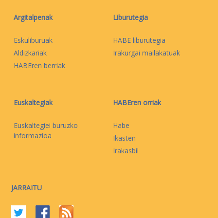
Argitalpenak
Liburutegia
Eskuliburuak
HABE liburutegia
Aldizkariak
Irakurgai mailakatuak
HABEren berriak
Euskaltegiak
HABEren orriak
Euskaltegiei buruzko
Habe
informazioa
Ikasten
Irakasbil
JARRAITU