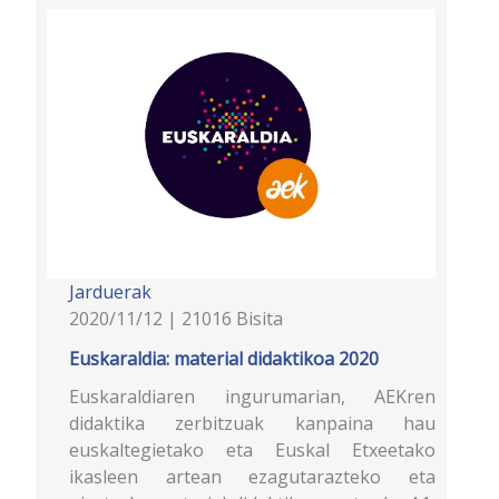
Jarduerak
2020/11/12 | 21016 Bisita
Euskaraldia: material didaktikoa 2020
Euskaraldiaren ingurumarian, AEKren
didaktika zerbitzuak kanpaina hau
euskaltegietako eta Euskal Etxeetako
ikasleen artean ezagutarazteko eta