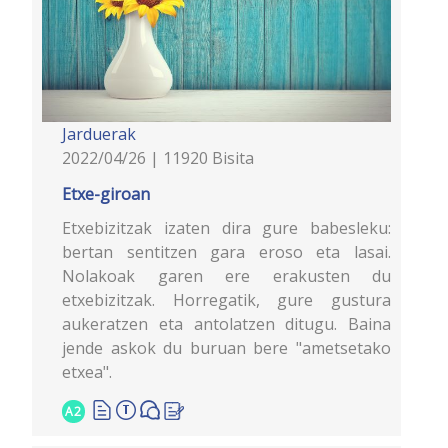
Jarduerak
2022/04/26 | 11920 Bisita
Etxe-giroan
Etxebizitzak izaten dira gure babesleku:
bertan sentitzen gara eroso eta lasai.
Nolakoak garen ere erakusten du
etxebizitzak. Horregatik, gure gustura
aukeratzen eta antolatzen ditugu. Baina
jende askok du buruan bere "ametsetako
etxea".
A2