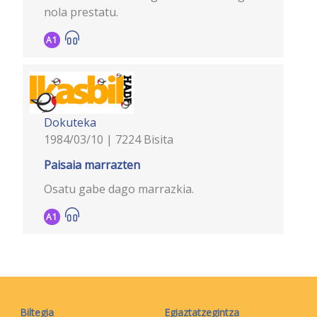
nola prestatu.
A1
Dokuteka
1984/03/10 | 7224 Bisita
Paisaia marrazten
Osatu gabe dago marrazkia.
A1
Biltegia
Egiaztatzegintza