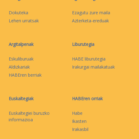
Dokuteka
Ezagutu zure maila
Lehen urratsak
Azterketa-ereduak
Argitalpenak
Liburutegia
Eskuliburuak
HABE liburutegia
Aldizkariak
Irakurgai mailakatuak
HABEren berriak
Euskaltegiak
HABEren orriak
Euskaltegiei buruzko
Habe
informazioa
Ikasten
Irakasbil