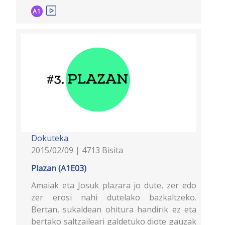
A1
Dokuteka
2015/02/09 | 4713 Bisita
Plazan (A1E03)
Amaiak eta Josuk plazara jo dute, zer edo
zer erosi nahi dutelako bazkaltzeko.
Bertan, sukaldean ohitura handirik ez eta
bertako saltzaileari galdetuko diote gauzak