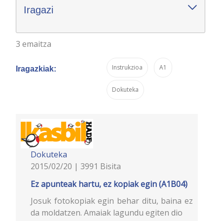
Iragazi
3 emaitza
Instrukzioa
A1
Iragazkiak:
Dokuteka
Dokuteka
2015/02/20 | 3991 Bisita
Ez apunteak hartu, ez kopiak egin (A1B04)
Josuk fotokopiak egin behar ditu, baina ez
da moldatzen. Amaiak lagundu egiten dio