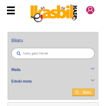
Eduki nagusira joan
Bilatzaile orokorra
Bilatu
Maila
Eduki mota
Bilatu