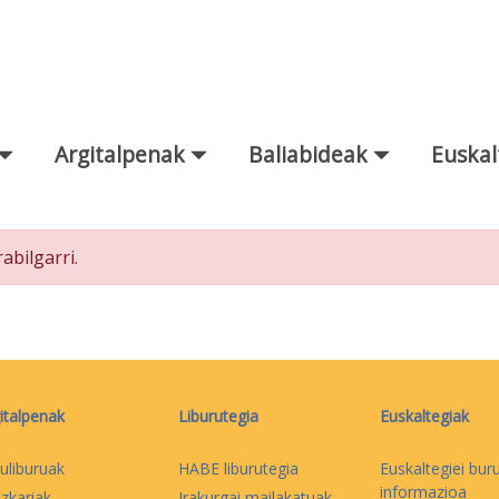
Argitalpenak
Baliabideak
Euskal
bilgarri.
italpenak
Liburutegia
Euskaltegiak
uliburuak
HABE liburutegia
Euskaltegiei bur
informazioa
izkariak
Irakurgai mailakatuak