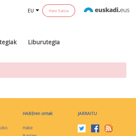
EU
Hasi Saioa
tegiak
Liburutegia
HABEren orriak
JARRAITU
uzko
Habe
Ikasten