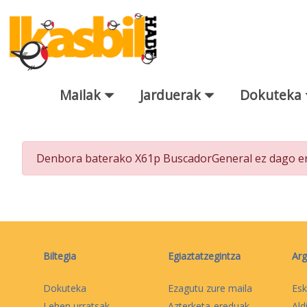
Eduki nagusira joan
Mailak
Jarduerak
Dokuteka
Bilatzaile orokorra
Denbora baterako X61p BuscadorGeneral ez dago era
Biltegia
Egiaztatzegintza
Arg
Dokuteka
Ezagutu zure maila
Esk
Lehen urratsak
Azterketa-ereduak
Ald