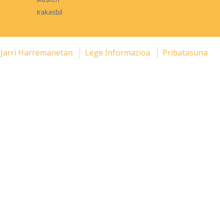
Irakasbil
Jarri Harremanetan
Lege Informazioa
Pribatasuna