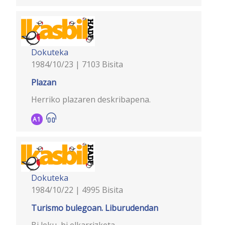
Dokuteka
1984/10/23 | 7103 Bisita
Plazan
Herriko plazaren deskribapena.
A1
Dokuteka
1984/10/22 | 4995 Bisita
Turismo bulegoan. Liburudendan
Bi leku, bi elkarrizketa.