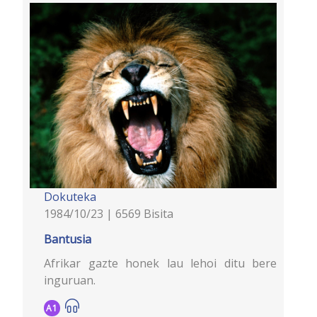
Dokuteka
1984/10/23 | 6569 Bisita
Bantusia
Afrikar gazte honek lau lehoi ditu bere
inguruan.
A1