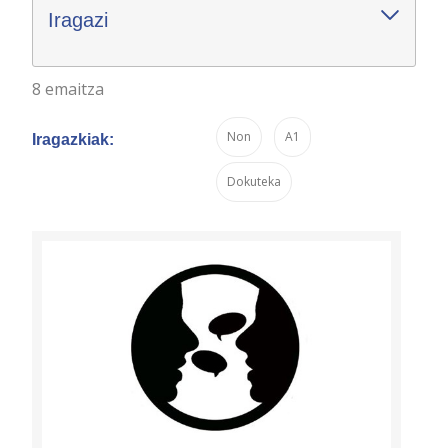
Iragazi
8 emaitza
Non
A1
Iragazkiak:
Dokuteka