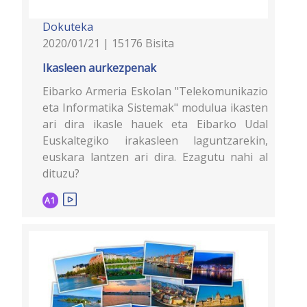
Dokuteka
2020/01/21 | 15176 Bisita
Ikasleen aurkezpenak
Eibarko Armeria Eskolan "Telekomunikazio
eta Informatika Sistemak" modulua ikasten
ari dira ikasle hauek eta Eibarko Udal
Euskaltegiko irakasleen laguntzarekin,
euskara lantzen ari dira. Ezagutu nahi al
dituzu?
A1