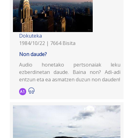
Dokuteka
1984/10/22 | 7664 Bisita
Non daude?
Audio honetako pertsonaiak leku
ezberdinetan daude. Baina non? Adi-adi
entzun eta ea asmatzen duzun non dauden!
A1