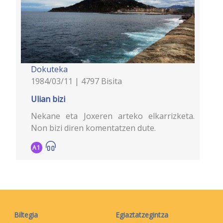
Dokuteka
1984/03/11 | 4797 Bisita
Ulian bizi
Nekane eta Joxeren arteko elkarrizketa.
Non bizi diren komentatzen dute.
A1
Biltegia
Egiaztatzegintza