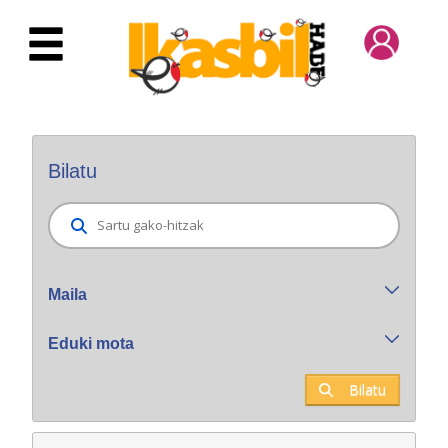
Eduki nagusira joan
Bilatzaile orokorra
Bilatu
Maila
Eduki mota
Bilatu