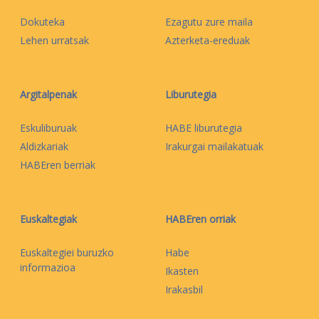
Dokuteka
Ezagutu zure maila
Lehen urratsak
Azterketa-ereduak
Argitalpenak
Liburutegia
Eskuliburuak
HABE liburutegia
Aldizkariak
Irakurgai mailakatuak
HABEren berriak
Euskaltegiak
HABEren orriak
Euskaltegiei buruzko
Habe
informazioa
Ikasten
Irakasbil