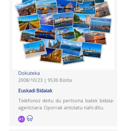
Dokuteka
2008/10/23 | 9536 Bisita
Euskadi Bidaiak
Telefonoz deitu du pertsona batek bidaia-
agentziara. Oporrak antolatu nahi ditu.
A1