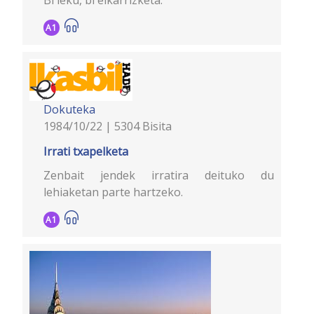
A1
Dokuteka
1984/10/22 | 5304 Bisita
Irrati txapelketa
Zenbait jendek irratira deituko du
lehiaketan parte hartzeko.
A1