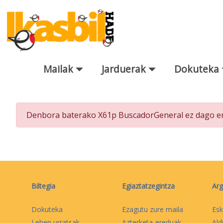
Eduki nagusira joan
Mailak
Jarduerak
Dokuteka
Bilatzaile orokorra
Denbora baterako X61p BuscadorGeneral ez dago era
Biltegia
Egiaztatzegintza
Arg
Dokuteka
Ezagutu zure maila
Esk
Lehen urratsak
Azterketa-ereduak
Ald