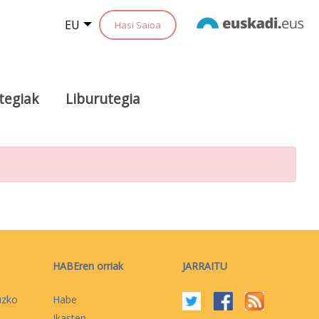
EU
Hasi Saioa
tegiak
Liburutegia
HABEren orriak
JARRAITU
uzko
Habe
Ikasten