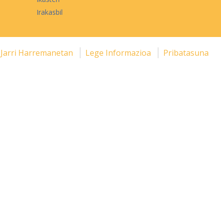
Irakasbil
Jarri Harremanetan
Lege Informazioa
Pribatasuna