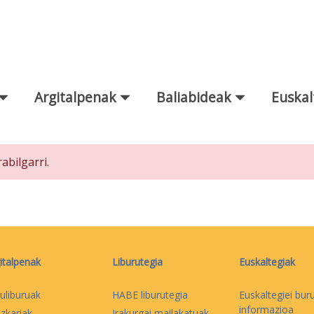
Argitalpenak
Baliabideak
Euskal
bilgarri.
italpenak
Liburutegia
Euskaltegiak
uliburuak
HABE liburutegia
Euskaltegiei bur
informazioa
izkariak
Irakurgai mailakatuak