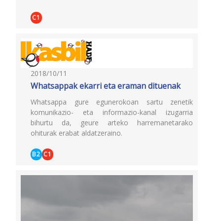
C1
2018/10/11
Whatsappak ekarri eta eraman dituenak
Whatsappa gure egunerokoan sartu zenetik
komunikazio- eta informazio-kanal izugarria
bihurtu da, geure arteko harremanetarako
ohiturak erabat aldatzeraino.
B2
C1