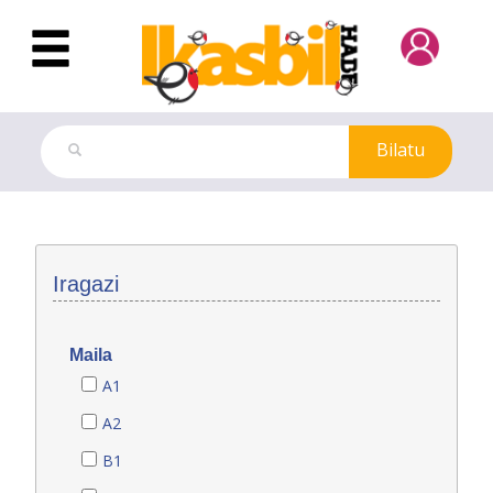
Eduki nagusira joan
Bilatu
Azterketa-ereduak
Iragazi
Maila
A1
A2
B1