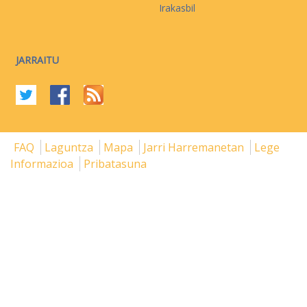
Irakasbil
JARRAITU
FAQ
Laguntza
Mapa
Jarri Harremanetan
Lege
Informazioa
Pribatasuna