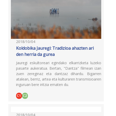
2018/10/04
Koldobika Jauregi: Tradizioa ahazten ari
den herria da gurea
Jauregi eskultoreari egindako elkarrizketa luzeko
pasarte aukeratua. Bertan, "Dantza" filmean izan
zuen zereginaz eta dantzaz dihardu. Bigarren
atalean, berriz, artea eta kulturaren transmisioaren
inguruan bere iritzia ematen du.
C1
C2
2018/10/04