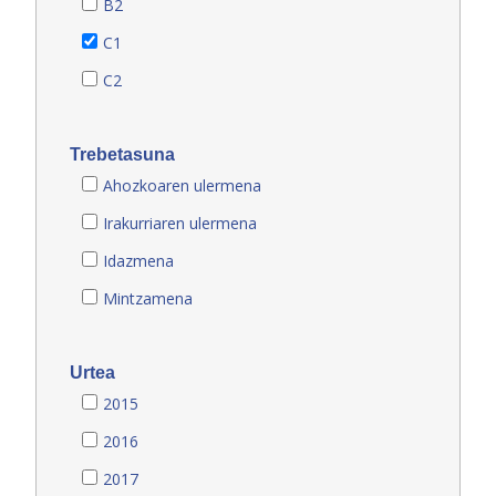
B2
C1
C2
Trebetasuna
Ahozkoaren ulermena
Irakurriaren ulermena
Idazmena
Mintzamena
Urtea
2015
2016
2017