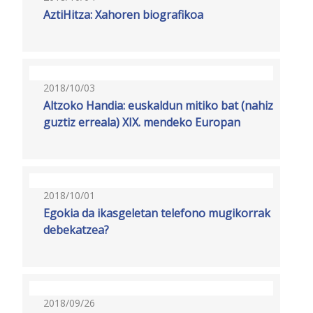
AztiHitza: Xahoren biografikoa
2018/10/03
Altzoko Handia: euskaldun mitiko bat (nahiz
guztiz erreala) XIX. mendeko Europan
2018/10/01
Egokia da ikasgeletan telefono mugikorrak
debekatzea?
2018/09/26