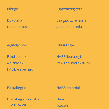
Biltegia
Egiaztatzegintza
Dokuteka
Ezagutu zure maila
Lehen urratsak
Azterketa-ereduak
Argitalpenak
Liburutegia
Eskuliburuak
HABE liburutegia
Aldizkariak
Irakurgai mailakatuak
HABEren berriak
Euskaltegiak
HABEren orriak
Euskaltegiei buruzko
Habe
informazioa
Ikasten