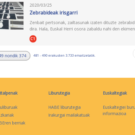
2020/03/25
Zebrabideak irisgarri
Zenbait pertsonak, zailtasunak izaten dituzte zebrabi
dira. Hala, Euskal Herri osora zabaldu nahi den ekimena
C1
49 nondik 374
481 - 490 erakusten 3.733 emaitzetatik.
italpenak
Liburutegia
Euskaltegiak
uliburuak
HABE liburutegia
Euskaltegiei bur
informazioa
izkariak
Irakurgai mailakatuak
Eren berriak