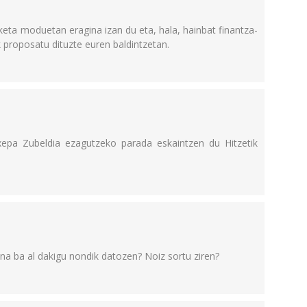
nketa moduetan eragina izan du eta, hala, hainbat finantza-
 proposatu dituzte euren baldintzetan.
xepa Zubeldia ezagutzeko parada eskaintzen du Hitzetik
na ba al dakigu nondik datozen? Noiz sortu ziren?