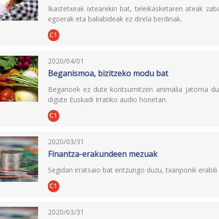
Ikastetxeak ixtearekin bat, teleikasketaren ateak zab
egoerak eta baliabideak ez direla berdinak.
C1
2020/04/01
Beganismoa, bizitzeko modu bat
Beganoek ez dute kontsumitzen animalia jatorria due
digute Euskadi Irratiko audio honetan.
C1
2020/03/31
Finantza-erakundeen mezuak
Segidan irratsaio bat entzungo duzu, txanponik erabi
C1
2020/03/31