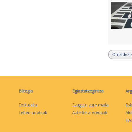
Orrialdea 
Biltegia
Egiaztatzegintza
Arg
Dokuteka
Ezagutu zure maila
Esk
Lehen urratsak
Azterketa-ereduak
Ald
HAB