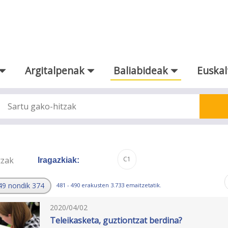
Argitalpenak
Baliabideak
Euskal
tzak
C1
Iragazkiak:
49 nondik 374
481 - 490 erakusten 3.733 emaitzetatik.
2020/04/02
Teleikasketa, guztiontzat berdina?