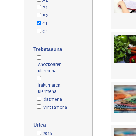
B1
B2
C1
C2
Trebetasuna
Ahozkoaren
ulermena
Irakurriaren
ulermena
Idazmena
Mintzamena
Urtea
2015