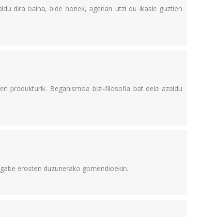
aldu dira baina, bide honek, agerian utzi du ikasle guztien
n produkturik. Beganismoa bizi-filosofia bat dela azaldu
li gabe erosten duzunerako gomendioekin.