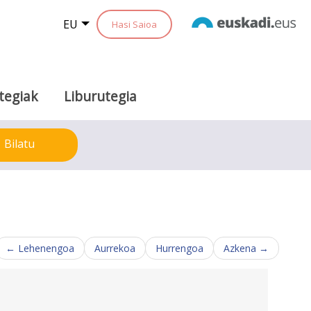
EU
Hasi Saioa
tegiak
Liburutegia
Bilatu
← Lehenengoa
Aurrekoa
Hurrengoa
Azkena →