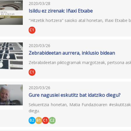
2020/03/28
Isildu ez zirenak: Iñaxi Etxabe
"Hitzetik hortzera" saioko atal honetan, Iñaxi Etxabe
C1
2020/03/26
Zebrabideetan aurrera, inklusio bidean
Zebrabideetan piktogramak margotzeak, pertsona asko
C1
2020/03/26
Gure nagusiei eskutitz bat idatziko diegu?
Sekuentzia honetan, Matia Fundazioaren #eskutitzak
diegu.
B2
B1
C1
C2