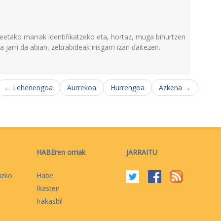
deetako marrak identifikatzeko eta, hortaz, muga bihurtzen
 jarri da abian, zebrabideak irisgarri izan daitezen.
← Lehenengoa
Aurrekoa
Hurrengoa
Azkena →
HABEren orriak
JARRAITU
uzko
Habe
Ikasten
Irakasbil