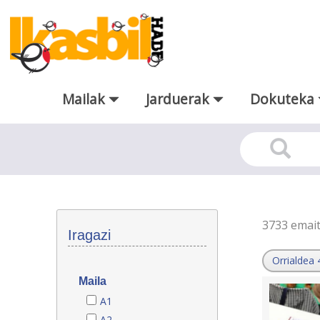
Eduki nagusira joan
Mailak
Jarduerak
Dokuteka
Azterketa-ereduak
3733 emai
Iragazi
Orrialdea 
Maila
A1
A2