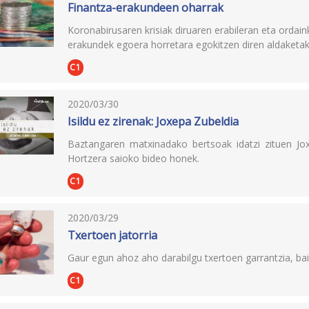
Finantza-erakundeen oharrak
Koronabirusaren krisiak diruaren erabileran eta ordai
erakundek egoera horretara egokitzen diren aldaketak
C1
2020/03/30
Isildu ez zirenak: Joxepa Zubeldia
Baztangaren matxinadako bertsoak idatzi zituen Jo
Hortzera saioko bideo honek.
C1
2020/03/29
Txertoen jatorria
Gaur egun ahoz aho darabilgu txertoen garrantzia, bai
C1