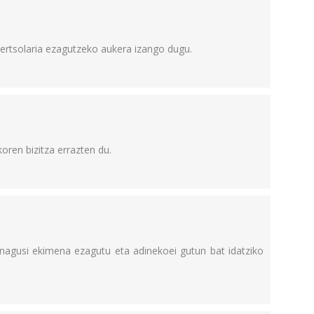
 bertsolaria ezagutzeko aukera izango dugu.
ren bizitza errazten du.
nagusi ekimena ezagutu eta adinekoei gutun bat idatziko