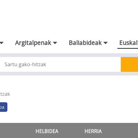
Argitalpenak
Baliabideak
Euskal
tzak
HELBIDEA
HERRIA