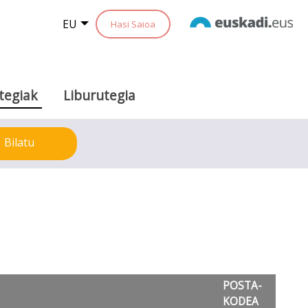
EU
Hasi Saioa
tegiak
Liburutegia
Bilatu
POSTA-
KODEA