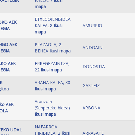
KALTEGIA
KALEA, 7
Ikusi
mapa
ETXEGOIENBIDEA
OKO AEK
KALEA, 8
Ikusi
AMURRIO
EGIA
mapa
NGO AEK
PLAZAOLA, 2-
ANDOAIN
EGIA
BEHEA
Ikusi mapa
AKO AEK
ERREGEZAINTZA,
DONOSTIA
EGIA
22
Ikusi mapa
EK
ARANA KALEA, 30
GASTEIZ
gikoa
Ikusi mapa
Aranzola
ko AEK
(Senpereko bidea)
ARBONA
KOLA
Ikusi mapa
NAFARROA
TEKO UDAL
HIRIBIDEA, 2
Ikusi
ARRASATE