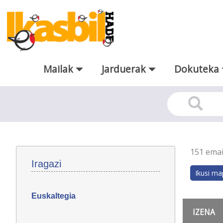
Eduki nagusira joan
Mailak
Jarduerak
Dokuteka
Euskaltegiak
151 emai
Iragazi
Euskaltegia
IZENA