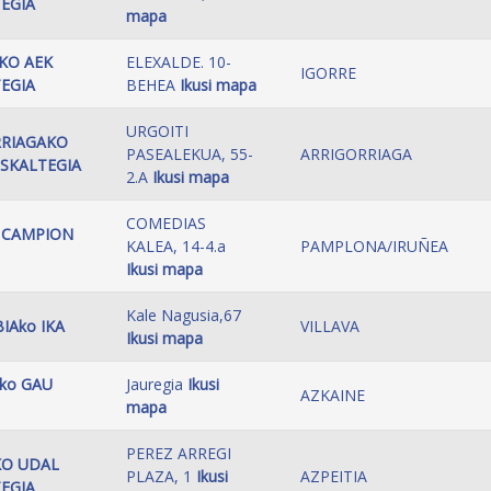
EGIA
mapa
KO AEK
ELEXALDE. 10-
IGORRE
EGIA
BEHEA
Ikusi mapa
URGOITI
RRIAGAKO
PASEALEKUA, 55-
ARRIGORRIAGA
SKALTEGIA
2.A
Ikusi mapa
COMEDIAS
 CAMPION
KALEA, 14-4.a
PAMPLONA/IRUÑEA
Ikusi mapa
Kale Nagusia,67
IAko IKA
VILLAVA
Ikusi mapa
ko GAU
Jauregia
Ikusi
AZKAINE
mapa
PEREZ ARREGI
KO UDAL
PLAZA, 1
Ikusi
AZPEITIA
EGIA