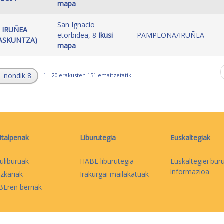
mapa
San Ignacio
Y IRUÑEA
etorbidea, 8
Ikusi
PAMPLONA/IRUÑEA
ASKUNTZA)
mapa
1 nondik 8
1 - 20 erakusten 151 emaitzetatik.
italpenak
Liburutegia
Euskaltegiak
uliburuak
HABE liburutegia
Euskaltegiei bur
informazioa
izkariak
Irakurgai mailakatuak
Eren berriak