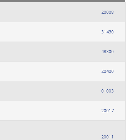
20008
31430
48300
20400
01003
20017
20011