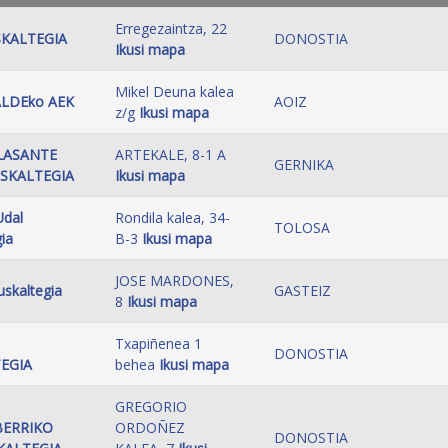
Erregezaintza, 22
SKALTEGIA
DONOSTIA
Ikusi mapa
Mikel Deuna kalea
LDEko AEK
AOIZ
z/g
Ikusi mapa
LLASANTE
ARTEKALE, 8-1 A
GERNIKA
SKALTEGIA
Ikusi mapa
Udal
Rondila kalea, 34-
TOLOSA
ia
B-3
Ikusi mapa
JOSE MARDONES,
euskaltegia
GASTEIZ
8
Ikusi mapa
Txapiñenea 1
DONOSTIA
EGIA
behea
Ikusi mapa
GREGORIO
BERRIKO
ORDOÑEZ
DONOSTIA