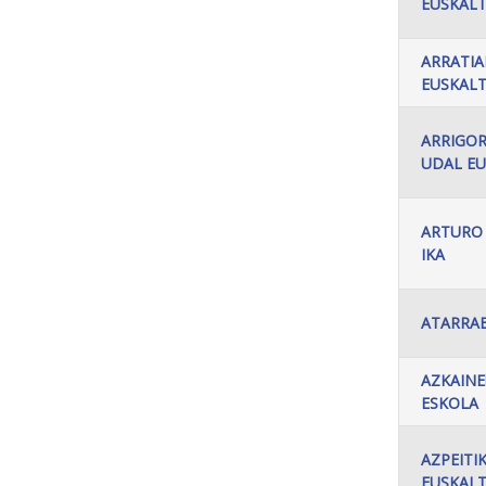
EUSKALT
ARRATIA
EUSKALT
ARRIGO
UDAL EU
ARTURO
IKA
ATARRAB
AZKAINE
ESKOLA
AZPEITI
EUSKALT