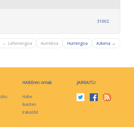
31002
← Lehenengoa
Aurrekoa
Hurrengoa
Azkena →
HABEren orriak
JARRAITU
uzko
Habe
Ikasten
Irakasbil