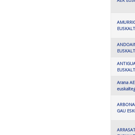
AEK EUS
AMURRI
EUSKALT
ANDOAI
EUSKALT
ANTIGU
EUSKALT
Arana A
euskalte
ARBONA
GAU ES
ARRASA