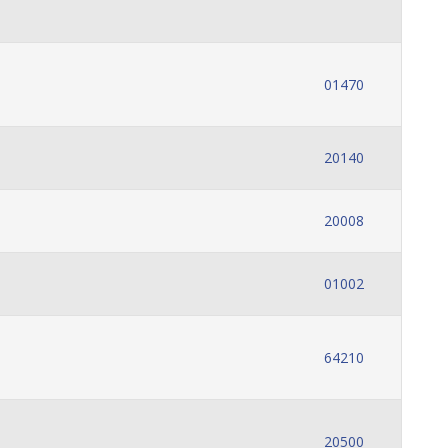
01470
20140
20008
01002
64210
20500