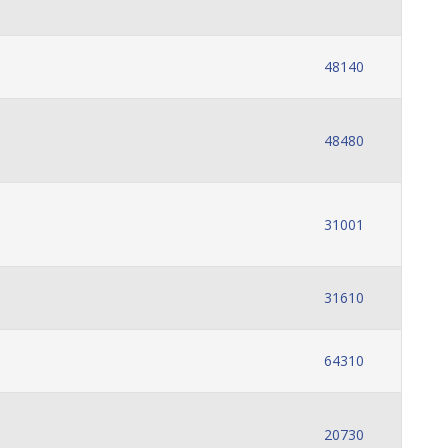
48140
48480
31001
31610
64310
20730