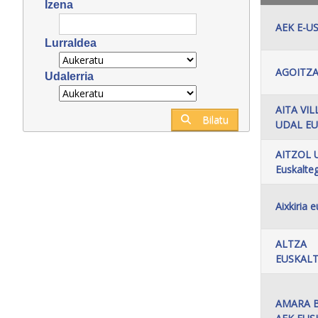
Izena
AEK E-U
Lurraldea
AGOITZA
Udalerria
AITA VI
Bilatu
UDAL EU
AITZOL 
Euskalteg
Aixkiria 
ALTZA
EUSKALT
AMARA 