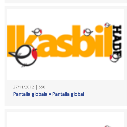
27/11/2012 | 550
Pantaila globala = Pantalla global