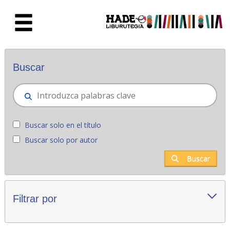
Saltar al contenido principal
Novedades - Liburutegia
Buscar
Buscar solo en el título
Buscar solo por autor
Buscar
Filtrar por