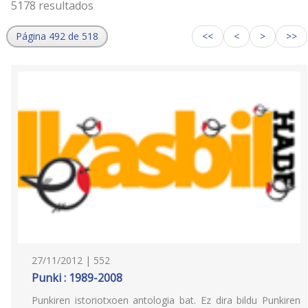
5178 resultados
Página 492 de 518
<<
<
>
>>
27/11/2012 | 552
Punki : 1989-2008
Punkiren istoriotxoen antologia bat. Ez dira bildu Punkiren