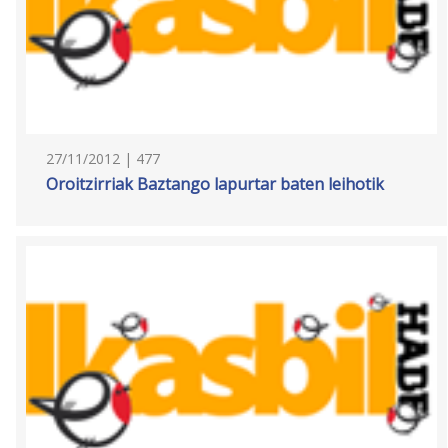
27/11/2012 | 477
Oroitzirriak Baztango lapurtar baten leihotik