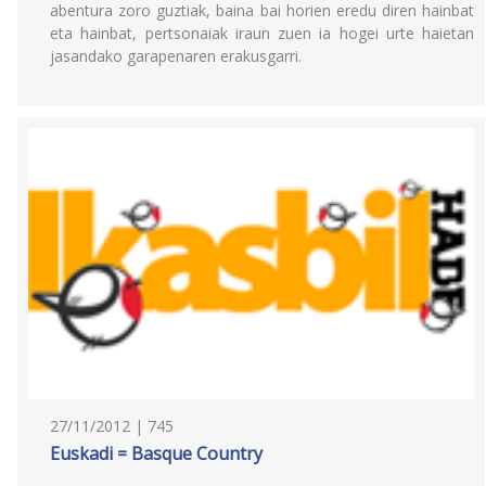
abentura zoro guztiak, baina bai horien eredu diren hainbat
eta hainbat, pertsonaiak iraun zuen ia hogei urte haietan
jasandako garapenaren erakusgarri.
27/11/2012 | 745
Euskadi = Basque Country