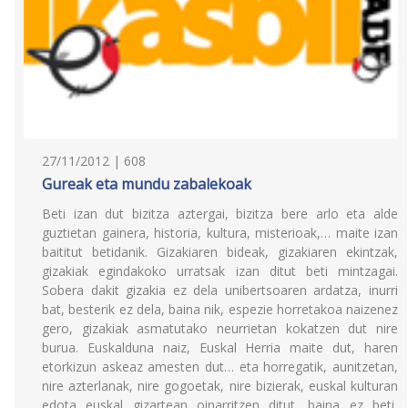
27/11/2012 | 608
Gureak eta mundu zabalekoak
Beti izan dut bizitza aztergai, bizitza bere arlo eta alde
guztietan gainera, historia, kultura, misterioak,… maite izan
baititut betidanik. Gizakiaren bideak, gizakiaren ekintzak,
gizakiak egindakoko urratsak izan ditut beti mintzagai.
Sobera dakit gizakia ez dela unibertsoaren ardatza, inurri
bat, besterik ez dela, baina nik, espezie horretakoa naizenez
gero, gizakiak asmatutako neurrietan kokatzen dut nire
burua. Euskalduna naiz, Euskal Herria maite dut, haren
etorkizun askeaz amesten dut… eta horregatik, aunitzetan,
nire azterlanak, nire gogoetak, nire bizierak, euskal kulturan
edota euskal gizartean oinarritzen ditut, baina ez beti,