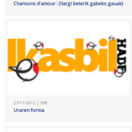
Chansons d'amour : (Ilargi beterik gabeko gauak)
27/11/2012 | 508
Uraren forma