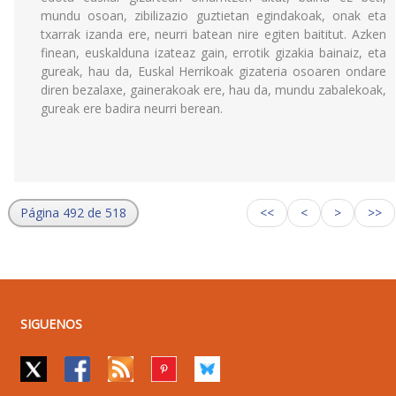
mundu osoan, zibilizazio guztietan egindakoak, onak eta
txarrak izanda ere, neurri batean nire egiten baititut. Azken
finean, euskalduna izateaz gain, errotik gizakia bainaiz, eta
gureak, hau da, Euskal Herrikoak gizateria osoaren ondare
diren bezalaxe, gainerakoak ere, hau da, mundu zabalekoak,
gureak ere badira neurri berean.
Página 492 de 518
<<
<
>
>>
SIGUENOS