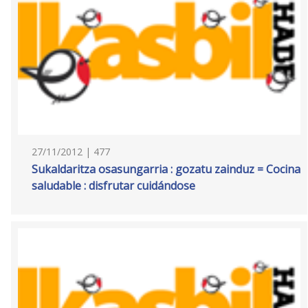
27/11/2012 | 477
Sukaldaritza osasungarria : gozatu zainduz = Cocina
saludable : disfrutar cuidándose