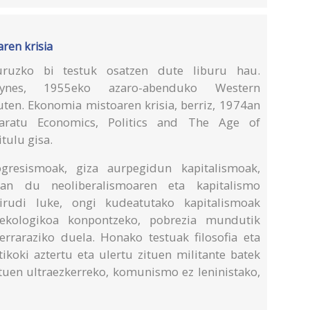
ren krisia
uruzko bi testuk osatzen dute liburu hau.
nes, 1955eko azaro-abenduko Western
zuten. Ekonomia mistoaren krisia, berriz, 1974an
taratu Economics, Politics and The Age of
tulu gisa.
resismoak, giza aurpegidun kapitalismoak,
an du neoliberalismoaren eta kapitalismo
 irudi luke, ongi kudeatutako kapitalismoak
 ekologikoa konpontzeko, pobrezia mundutik
rraraziko duela. Honako testuak filosofia eta
koki aztertu eta ulertu zituen militante batek
zituen ultraezkerreko, komunismo ez leninistako,