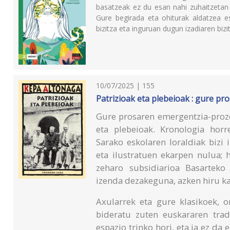
basatzeak ez du esan nahi zuhaitzetan 
Gure begirada eta ohiturak aldatzea es
bizitza eta inguruan dugun izadiaren bizi
10/07/2025 | 155
Patrizioak eta plebeioak : gure p
Gure prosaren emergentzia-proze
eta plebeioak. Kronologia horr
Sarako eskolaren loraldiak bizi
eta ilustratuen ekarpen nulua;
zeharo subsidiarioa Basarteko
izenda dezakeguna, azken hiru ka
Axularrek eta gure klasikoek, 
bideratu zuten euskararen tradi
espazio trinko hori, eta ia ez da 