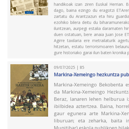
handikoak izan ziren Euskal Herrian. B
dago, baina ezingo du eragotzi ETAren 
zartatu du Arantzazun eta hiru guardia
ezohiko bilera deitu du biharamunerak
iluntzean, aurpegi estalia daramaten h
duen ostatuan, bere anaia Juan Jose E
Agirre taxilaria ere metrailaturik age
hitzetan, estatu terrorismoaren belauna
gure historiako garai ilun baten kronika
09/07/2025 | 85
Markina-Xemeingo hezkuntza publik
Markina-Xemeingo Bekobenta es
da Markina-Xemeingo Hezkuntza 
Beraz, lanaren lehen helburua 
ibilbidea aztertzea. Baina, hor
gaur egunera arte Markina-Xem
liburuan; eta zeharka, baita in
Munitibar) eskola publikoen bilak