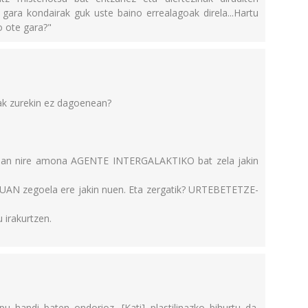
o gara kondairak guk uste baino errealagoak direla...Hartu
ko ote gara?"
ak zurekin ez dagoenean?
atean nire amona AGENTE INTERGALAKTIKO bat zela jakin
SKUAN zegoela ere jakin nuen. Eta zergatik? URTEBETETZE-
irakurtzen.
pu handi baten ondorioz, [Kati] plastilinazko bihurtu da.