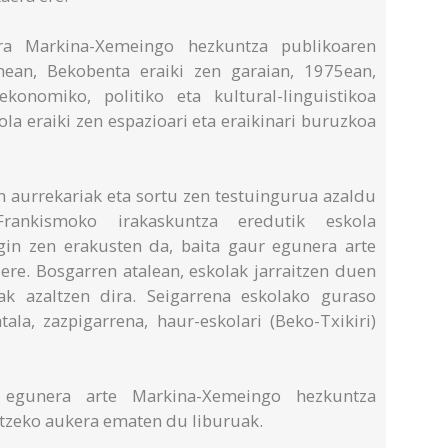
ra Markina-Xemeingo hezkuntza publikoaren
enean, Bekobenta eraiki zen garaian, 1975ean,
konomiko, politiko eta kultural-linguistikoa
ola eraiki zen espazioari eta eraikinari buruzkoa
n aurrekariak eta sortu zen testuingurua azaldu
Frankismoko irakaskuntza eredutik eskola
gin zen erakusten da, baita gaur egunera arte
re. Bosgarren atalean, eskolak jarraitzen duen
ak azaltzen dira. Seigarrena eskolako guraso
ala, zazpigarrena, haur-eskolari (Beko-Txikiri)
r egunera arte Markina-Xemeingo hezkuntza
tzeko aukera ematen du liburuak.