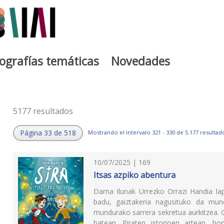
iografías temáticas
Novedades
5177 resultados
Página 33 de 518
Mostrando el intervalo 321 - 330 de 5.177 resultad
10/07/2025 | 169
Itsas azpiko abentura
Dama Ilunak Urrezko Orrazi Handia lapu
badu, gaiztakeria nagusituko da mun
mundurako sarrera sekretua aurkitzea. 
batean. Piraten istorioen artean, ho