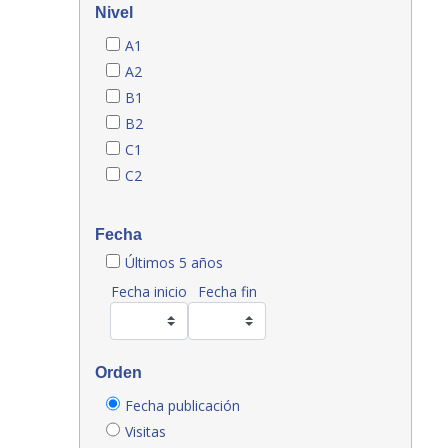
Nivel
A1
A2
B1
B2
C1
C2
Fecha
Últimos 5 años
Fecha inicio
Fecha fin
Orden
Fecha publicación
Visitas