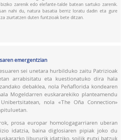
biziko zarenik edo elefante-talde batean sartuko zarenik.
an nahi du, natura basatia berriz loratu dadin eta gure
tza ziurtatzen duten funtzioak bete ditzan.
rosaren emergentzian
suaren sei unetara hurbilduko zaitu Patrizioak
etan arrabisitatu eta kuestionatuko dira hala
 izandako debaklea, nola Peñaflorida kondearen
 hala Mogeldarren euskararekiko planteamendu
 Unibertsitatean, nola «The Oña Connection»
pituluetan.
orok, prosa europar homologagarriaren uberan
zio idatzia, baina diglosiaren pipiak joko du
euskarazko libururik idatziko, soilik gutxi batzuk