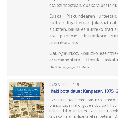
eta ezinbestean, euskara besteri
Euskal Pizkundearen urteetan
kultuen liga berean jokarazi nahi
zituzten, baina ez aurreko tradizi
eta purismo sintaktikora zut
arturikoraino.
Gaur-gaurkoz, «balizko esentzie
erremanentera. Hortik aska
homologagarri bat.
09/07/2025 | 119
Iñaki bota daue : Kanpazar, 1975. 
975eko udazkenean Francisco Franco di
Blanco Espainiako gobernuburua hil du,
bakean hilko. Irailaren 27an Juan Pared
taldeko hiru militanterekin batera. 