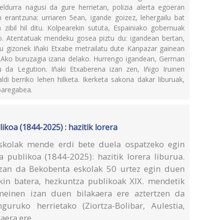
eldurra nagusi da gure herrietan, polizia alerta egoeran
erantzuna: urriaren 5ean, igande goizez, lehergailu bat
 zibil hil ditu. Kolpearekin sututa, Espainiako gobernuak
o. Atentatuak mendeku gosea piztu du: igandean bertan,
iru gizonek Iñaki Etxabe metrailatu dute Kanpazar gainean
TAko buruzagia izana delako. Hurrengo igandean, German
rtu da Legution. Iñaki Etxaberena izan zen, Iñigo Iruinen
ldi berriko lehen hilketa. Ikerketa sakona dakar liburuak,
 paregabea.
oa (1844-2025) : hazitik lorera
kolak mende erdi bete duela ospatzeko egin
publikoa (1844-2025): hazitik lorera liburua.
izan da Bekobenta eskolak 50 urtez egin duen
rekin batera, hezkuntza publikoak XIX. mendetik
einen izan duen bilakaera ere aztertzen da
guruko herrietako (Ziortza-Bolibar, Aulestia,
aera ere.