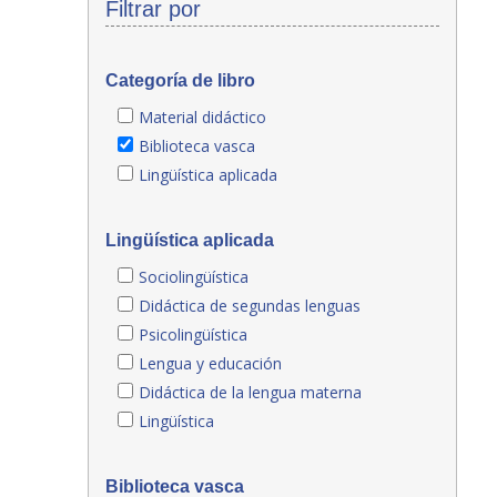
Filtrar por
Categoría de libro
Material didáctico
Biblioteca vasca
Lingüística aplicada
Lingüística aplicada
Sociolingüística
Didáctica de segundas lenguas
Psicolingüística
Lengua y educación
Didáctica de la lengua materna
Lingüística
Biblioteca vasca