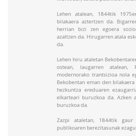
Lehen atalean, 1844tik 1975e
bilakaera aztertzen da. Bigarr
herrian bizi zen egoera sozioe
azaltzen da. Hirugarren atala esk
da.
Lehen hiru ataletan Bekobentare
ostean, laugarren atalean, 
modernorako trantsizioa nola e
Bekobentan eman den bilakaera e
hezkuntza ereduaren ezaugarri
elkarteari buruzkoa da. Azken at
buruzkoa da.
Zazpi ataletan, 1844tik gau
publikoaren berezitasunak ezagu