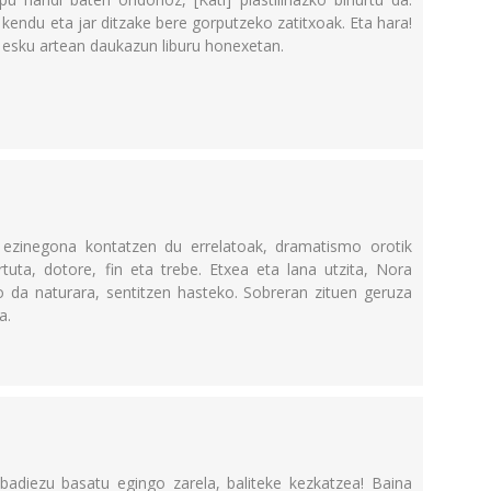
kendu eta jar ditzake bere gorputzeko zatitxoak. Eta hara!
a esku artean daukazun liburu honexetan.
ezinegona kontatzen du errelatoak, dramatismo orotik
tuta, dotore, fin eta trebe. Etxea eta lana utzita, Nora
o da naturara, sentitzen hasteko. Sobreran zituen geruza
a.
 badiezu basatu egingo zarela, baliteke kezkatzea! Baina