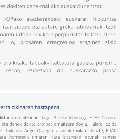
k ez dakiten behe-mailako euskaldunentzat.
, «Oñako akademikoek» euskarari hizkuntza
 izan zioten, eta autore greko-latindarrak itzuli
oaren ildoan: lexiko hiperpuristaz baliatu ziren,
en jo, prosaren erregresioa eraginez ziklo
k eraikitako tabuak» kateatuta gauzka purismo
tu ezean, ezinezkoa da euskarazko prosa
Gerra zikinaren hastapena
ktadorea hilzorian dago. Bi urte lehenago ETAk Carrero
 eta denek dakite aro bat amaitzera doala. Halere, ez da
es Txiki eta Angel Otaegi etakideak fusilatu dituzte, FRAP
Data horretatik urriaren 12ra bitarteko egunak tentsio