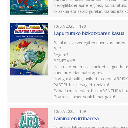
hieroglifikoei aurre eginez, konturatuk
lo-zakua eta zatoz gurekin. Garaiz iritsi
10/07/2025 | 190
Lapurtutako bizkotxoaren kasua
Ba al dakizu zer egiten duen zure amon
Bai?
Seguru?
BENETAN?!
Hala uste nuen nik, harik eta egun b
nuen arte. Hau bai sorpresa!
Hori gutxi balitz, unibertso osoa ARRI
PASTEL bat desagertu zelako!
Ez baduzu sinesten, hasi ABENTURA hau 
Goazen! Unibertsoak behar gaitu!
10/07/2025 | 169
Laminaren irribarrea
Eskolako laborategian gertatutako istri