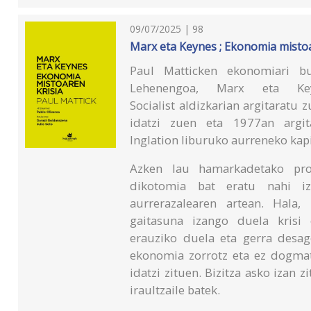
09/07/2025 | 98
Marx eta Keynes ; Ekonomia mistoa
Paul Matticken ekonomiari b
Lehenengoa, Marx eta Key
Socialist aldizkarian argitaratu 
idatzi zuen eta 1977an argi
Inglation liburuko aurreneko kapi
Azken lau hamarkadetako prog
dikotomia bat eratu nahi iz
aurrerazalearen artean. Hala,
gaitasuna izango duela krisi
erauziko duela eta gerra desage
ekonomia zorrotz eta ez dogmati
idatzi zituen. Bizitza asko izan 
iraultzaile batek.