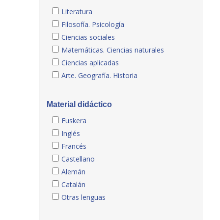
Literatura
Filosofía. Psicología
Ciencias sociales
Matemáticas. Ciencias naturales
Ciencias aplicadas
Arte. Geografía. Historia
Material didáctico
Euskera
Inglés
Francés
Castellano
Alemán
Catalán
Otras lenguas