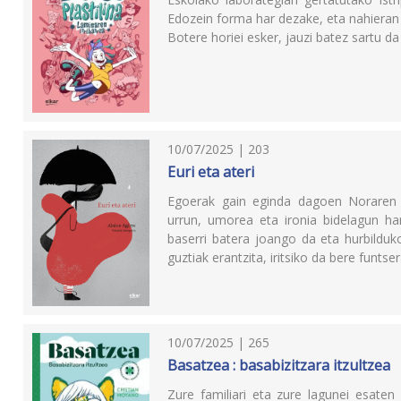
Edozein forma har dezake, eta nahieran 
Botere horiei esker, jauzi batez sartu d
10/07/2025 | 203
Euri eta ateri
Egoerak gain eginda dagoen Noraren 
urrun, umorea eta ironia bidelagun har
baserri batera joango da eta hurbilduk
guztiak erantzita, iritsiko da bere funtser
10/07/2025 | 265
Basatzea : basabizitzara itzultzea
Zure familiari eta zure lagunei esaten