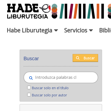
Saltar al contenido principal
Habe Liburutegia
Servicios
Bibl
Novedades - Liburutegia
Buscar
Buscar
Buscar solo en el título
Buscar solo por autor