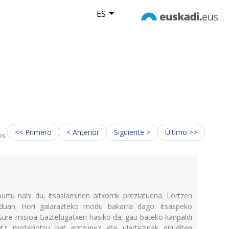
ES
<< Primero
< Anterior
Siguiente >
Último >>
os.
rtu nahi du, itsaslaminen altxorrik preziatuena. Lortzen
duan. Hori galarazteko modu bakarra dago: itsaspeko
Gure misioa Gaztelugatxen hasiko da, gau bateko kanpaldi
ntz misteriotsu bat entzunez eta ulertezinak diruditen