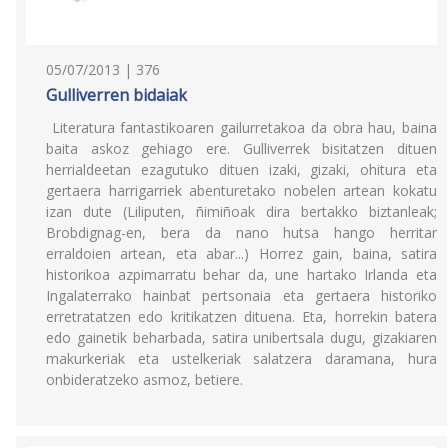
05/07/2013 | 376
Gulliverren bidaiak
Literatura fantastikoaren gailurretakoa da obra hau, baina
baita askoz gehiago ere. Gulliverrek bisitatzen dituen
herrialdeetan ezagutuko dituen izaki, gizaki, ohitura eta
gertaera harrigarriek abenturetako nobelen artean kokatu
izan dute (Liliputen, ñimiñoak dira bertakko biztanleak;
Brobdignag-en, bera da nano hutsa hango herritar
erraldoien artean, eta abar...) Horrez gain, baina, satira
historikoa azpimarratu behar da, une hartako Irlanda eta
Ingalaterrako hainbat pertsonaia eta gertaera historiko
erretratatzen edo kritikatzen dituena. Eta, horrekin batera
edo gainetik beharbada, satira unibertsala dugu, gizakiaren
makurkeriak eta ustelkeriak salatzera daramana, hura
onbideratzeko asmoz, betiere.