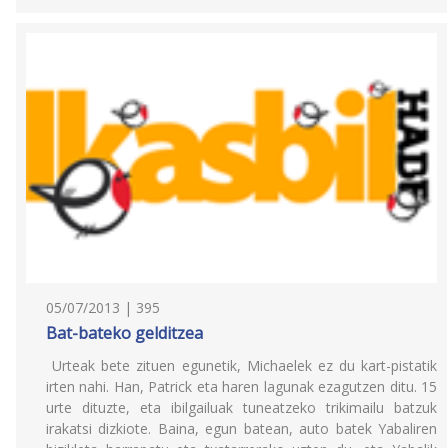
05/07/2013 | 395
Bat-bateko gelditzea
Urteak bete zituen egunetik, Michaelek ez du kart-pistatik
irten nahi. Han, Patrick eta haren lagunak ezagutzen ditu. 15
urte dituzte, eta ibilgailuak tuneatzeko trikimailu batzuk
irakatsi dizkiote. Baina, egun batean, auto batek Yabaliren