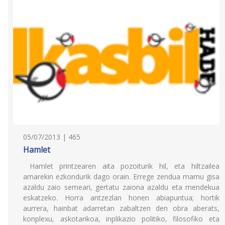
05/07/2013 | 465
Hamlet
Hamlet printzearen aita pozoiturik hil, eta hiltzailea
amarekin ezkondurik dago orain. Errege zendua mamu gisa
azaldu zaio semeari, gertatu zaiona azaldu eta mendekua
eskatzeko. Horra antzezlan honen abiapuntua; hortik
aurrera, hainbat adarretan zabaltzen den obra aberats,
konplexu, askotarikoa, inplikazio politiko, filosofiko eta