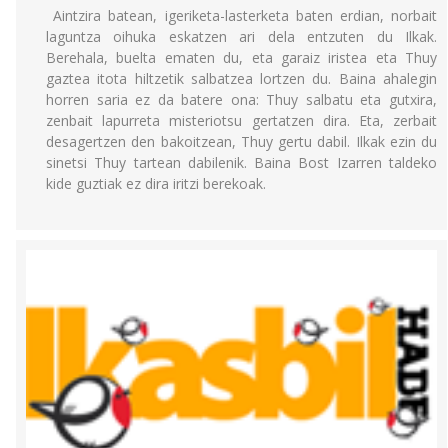
Aintzira batean, igeriketa-lasterketa baten erdian, norbait
laguntza oihuka eskatzen ari dela entzuten du Ilkak.
Berehala, buelta ematen du, eta garaiz iristea eta Thuy
gaztea itota hiltzetik salbatzea lortzen du. Baina ahalegin
horren saria ez da batere ona: Thuy salbatu eta gutxira,
zenbait lapurreta misteriotsu gertatzen dira. Eta, zerbait
desagertzen den bakoitzean, Thuy gertu dabil. Ilkak ezin du
sinetsi Thuy tartean dabilenik. Baina Bost Izarren taldeko
kide guztiak ez dira iritzi berekoak.