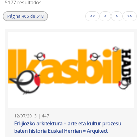
5177 resultados
Página 466 de 518
<<
<
>
>>
12/07/2013 | 447
Erlijiozko arkitektura = arte eta kultur prozesu
baten historia Euskal Herrian = Arquitect