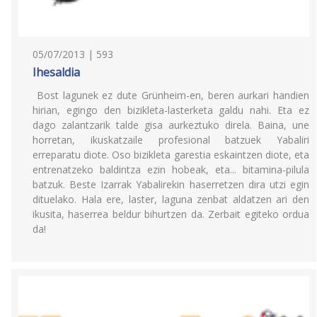
05/07/2013 | 593
Ihesaldia
Bost lagunek ez dute Grünheim-en, beren aurkari handien
hirian, egingo den bizikleta-lasterketa galdu nahi. Eta ez
dago zalantzarik talde gisa aurkeztuko direla. Baina, une
horretan, ikuskatzaile profesional batzuek Yabaliri
erreparatu diote. Oso bizikleta garestia eskaintzen diote, eta
entrenatzeko baldintza ezin hobeak, eta... bitamina-pilula
batzuk. Beste Izarrak Yabalirekin haserretzen dira utzi egin
dituelako. Hala ere, laster, laguna zenbat aldatzen ari den
ikusita, haserrea beldur bihurtzen da. Zerbait egiteko ordua
da!