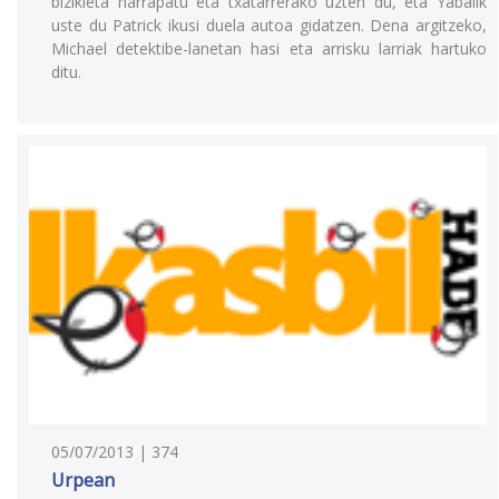
bizikleta harrapatu eta txatarrerako uzten du, eta Yabalik
uste du Patrick ikusi duela autoa gidatzen. Dena argitzeko,
Michael detektibe-lanetan hasi eta arrisku larriak hartuko
ditu.
05/07/2013 | 374
Urpean