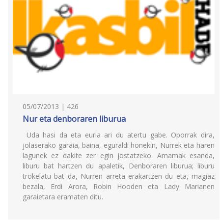
05/07/2013 | 426
Nur eta denboraren liburua
Uda hasi da eta euria ari du atertu gabe. Oporrak dira,
jolaserako garaia, baina, eguraldi honekin, Nurrek eta haren
lagunek ez dakite zer egin jostatzeko. Amamak esanda,
liburu bat hartzen du apaletik, Denboraren liburua; liburu
trokelatu bat da, Nurren arreta erakartzen du eta, magiaz
bezala, Erdi Arora, Robin Hooden eta Lady Marianen
garaietara eramaten ditu.