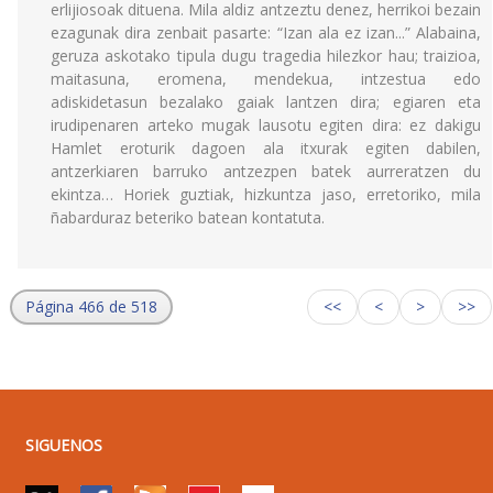
erlijiosoak dituena. Mila aldiz antzeztu denez, herrikoi bezain
ezagunak dira zenbait pasarte: “Izan ala ez izan...” Alabaina,
geruza askotako tipula dugu tragedia hilezkor hau; traizioa,
maitasuna, eromena, mendekua, intzestua edo
adiskidetasun bezalako gaiak lantzen dira; egiaren eta
irudipenaren arteko mugak lausotu egiten dira: ez dakigu
Hamlet eroturik dagoen ala itxurak egiten dabilen,
antzerkiaren barruko antzezpen batek aurreratzen du
ekintza… Horiek guztiak, hizkuntza jaso, erretoriko, mila
ñabarduraz beteriko batean kontatuta.
Página 466 de 518
<<
<
>
>>
SIGUENOS