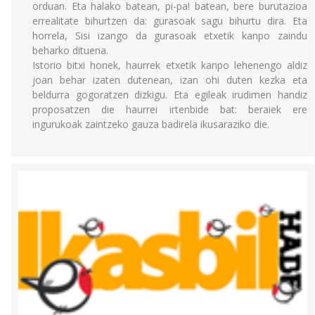
orduan. Eta halako batean, pi-pa! batean, bere burutazioa
errealitate bihurtzen da: gurasoak sagu bihurtu dira. Eta
horrela, Sisi izango da gurasoak etxetik kanpo zaindu
beharko dituena.
Istorio bitxi honek, haurrek etxetik kanpo lehenengo aldiz
joan behar izaten dutenean, izan ohi duten kezka eta
beldurra gogoratzen dizkigu. Eta egileak irudimen handiz
proposatzen die haurrei irtenbide bat: beraiek ere
ingurukoak zaintzeko gauza badirela ikusaraziko die.