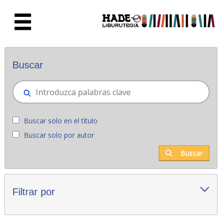
Saltar al contenido principal
Novedades - Liburutegia
Buscar
Buscar solo en el título
Buscar solo por autor
Buscar
Filtrar por