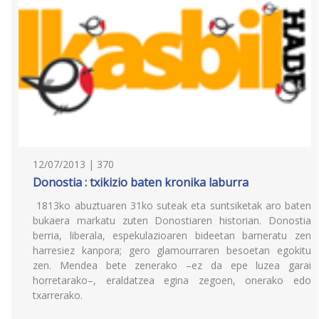
12/07/2013 | 370
Donostia : txikizio baten kronika laburra
1813ko abuztuaren 31ko suteak eta suntsiketak aro baten
bukaera markatu zuten Donostiaren historian. Donostia
berria, liberala, espekulazioaren bideetan barneratu zen
harresiez kanpora; gero glamourraren besoetan egokitu
zen. Mendea bete zenerako –ez da epe luzea garai
horretarako–, eraldatzea egina zegoen, onerako edo
txarrerako.