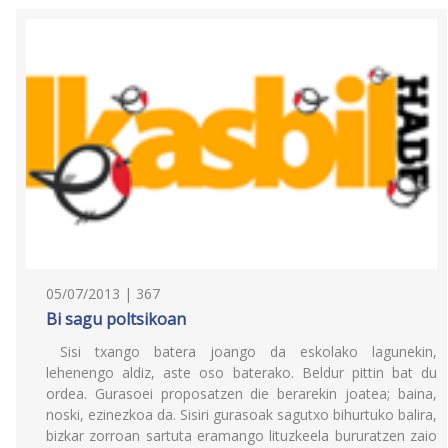
05/07/2013 | 367
Bi sagu poltsikoan
Sisi txango batera joango da eskolako lagunekin,
lehenengo aldiz, aste oso baterako. Beldur pittin bat du
ordea. Gurasoei proposatzen die berarekin joatea; baina,
noski, ezinezkoa da. Sisiri gurasoak sagutxo bihurtuko balira,
bizkar zorroan sartuta eramango lituzkeela bururatzen zaio