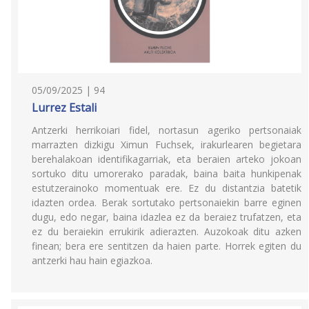
05/09/2025 | 94
Lurrez Estali
Antzerki herrikoiari fidel, nortasun ageriko pertsonaiak
marrazten dizkigu Ximun Fuchsek, irakurlearen begietara
berehalakoan identifikagarriak, eta beraien arteko jokoan
sortuko ditu umorerako paradak, baina baita hunkipenak
estutzerainoko momentuak ere. Ez du distantzia batetik
idazten ordea. Berak sortutako pertsonaiekin barre eginen
dugu, edo negar, baina idazlea ez da beraiez trufatzen, eta
ez du beraiekin errukirik adierazten. Auzokoak ditu azken
finean; bera ere sentitzen da haien parte. Horrek egiten du
antzerki hau hain egiazkoa.