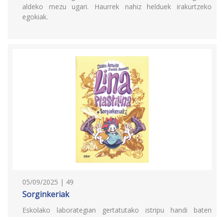
aldeko mezu ugari. Haurrek nahiz helduek irakurtzeko
egokiak.
05/09/2025 | 49
Sorginkeriak
Eskolako laborategian gertatutako istripu handi baten