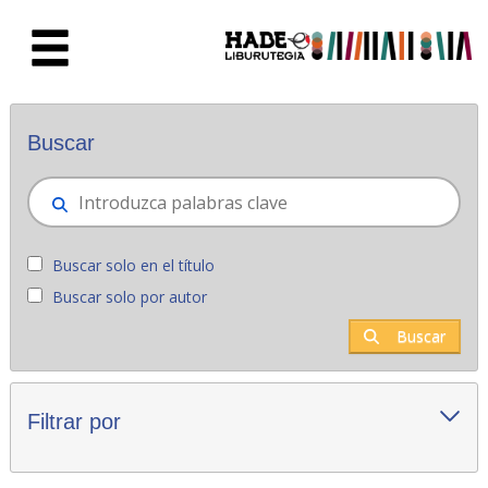
Saltar al contenido principal
Novedades - Liburutegia
Buscar
Buscar solo en el título
Buscar solo por autor
Buscar
Filtrar por