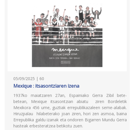
05/09/2025 | 60
Mexique : itsasontziaren izena
1937ko maiatzaren 27an, Espainiako Gerra Zibil bete-
betean, Mexique itsasontzian abiatu ziren Bordeletik
Mexikora 456 ume, guztiak errepublikazaleen seme-alabak.
Hiruzpalau hilabeterako joan ziren, hori zen asmoa, baina
Errepublika galdu izanak eta ondoren Bigarren Mundu Gerra
hasteak erbesteratzea betikotu zuen.