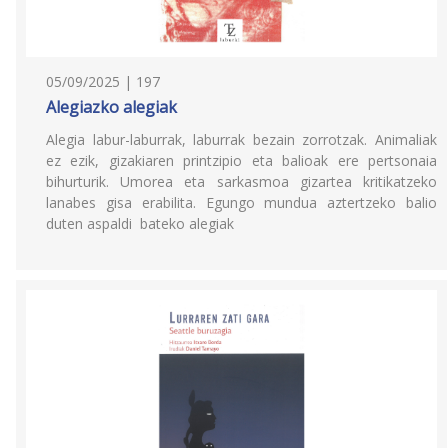
05/09/2025 | 197
Alegiazko alegiak
Alegia labur-laburrak, laburrak bezain zorrotzak. Animaliak
ez ezik, gizakiaren printzipio eta balioak ere pertsonaia
bihurturik. Umorea eta sarkasmoa gizartea kritikatzeko
lanabes gisa erabilita. Egungo mundua aztertzeko balio
duten aspaldi bateko alegiak