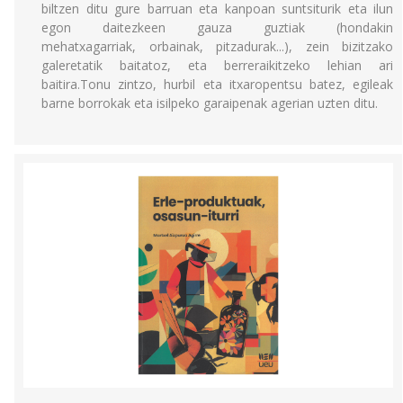
biltzen ditu gure barruan eta kanpoan suntsiturik eta ilun
egon daitezkeen gauza guztiak (hondakin
mehatxagarriak, orbainak, pitzadurak...), zein bizitzako
galeretatik baitatoz, eta berreraikitzeko lehian ari
baitira.Tonu zintzo, hurbil eta itxaropentsu batez, egileak
barne borrokak eta isilpeko garaipenak agerian uzten ditu.