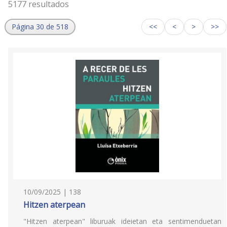
5177 resultados
Página 30 de 518
<<
<
>
>>
10/09/2025 | 138
Hitzen aterpean
"Hitzen aterpean" liburuak ideietan eta sentimenduetan