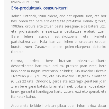
05/09/2025 | 190
Erle-produktuak, osasun-iturri
Xabier Kintanak, 1980 aldera, erle bat oparitu zion, eta hor
hasi omen zen bere erle-ezagutza praktikoa. Handik gutxira,
1983an, ordura arte zituen beste zereginak alde batera utzi,
eta profesionalki erlezaintzara dedikatzea erabaki zuen.
Bere lehen asmoa ezti-ekoizpena eta ikerketa
partekatzea zen. Hala izan zen lehen bi urteetan; orduan
burutu zuen Zarauzko erleen polen-ekarpena deituriko
ikerketa.
Gerora, ordea, bere bizitzan erlezaintza-elkarte
desberdinetan hartutako ardurak pilatzen joan ziren, bere
lanbidean ia nagusi izateraino; adibidez, Gipuzkoako Erlezain
Elkartean (GEE) 9 urte, eta Gipuzkoako Eztigileak elkartean
(GIEZ) 22 urte. Ondorioz, geroz eta atzerago geratzen joan
ziren bere garai bateko bi amets haiek; pixkana, kudeaketa-
lanek garrantzi handiagoa hartu zuten, ezti-ekoizpenak eta
ikerketak baino.
Ardura eta ibilbide horietan pilatu duen informazioa dator