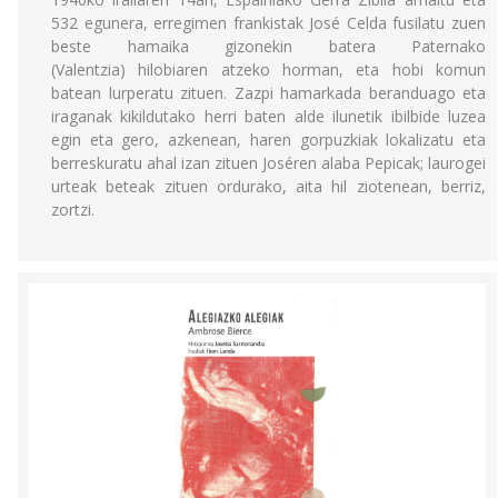
532 egunera, erregimen frankistak José Celda fusilatu zuen
beste hamaika gizonekin batera Paternako
(Valentzia) hilobiaren atzeko horman, eta hobi komun
batean lurperatu zituen. Zazpi hamarkada beranduago eta
iraganak kikildutako herri baten alde ilunetik ibilbide luzea
egin eta gero, azkenean, haren gorpuzkiak lokalizatu eta
berreskuratu ahal izan zituen Joséren alaba Pepicak; laurogei
urteak beteak zituen ordurako, aita hil ziotenean, berriz,
zortzi.