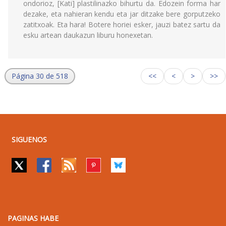
ondorioz, [Kati] plastilinazko bihurtu da. Edozein forma har
dezake, eta nahieran kendu eta jar ditzake bere gorputzeko
zatitxoak. Eta hara! Botere horiei esker, jauzi batez sartu da
esku artean daukazun liburu honexetan.
Página 30 de 518
<<
<
>
>>
SIGUENOS
PAGINAS HABE