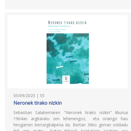
05/09/2025 | 55
Neronek tirako nizkin
Sebastian Salaberriaren "Neronek tirako nizkin" liburua
1964an argitaratu zen lehenengoz, eta oraingo hau
hirugarren berrargitalpena da. Bertan 36ko gerran soldadu
ibili zen gazte baten ibilerak kontatzen zaizkigu era