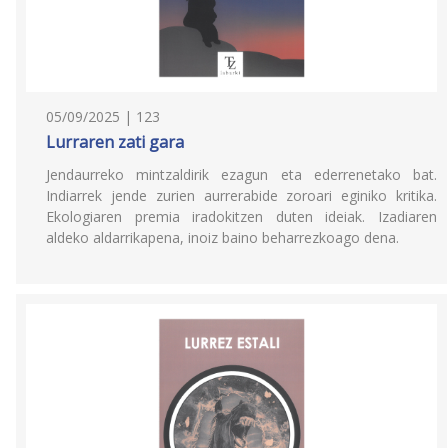
05/09/2025 | 123
Lurraren zati gara
Jendaurreko mintzaldirik ezagun eta ederrenetako bat.
Indiarrek jende zurien aurrerabide zoroari eginiko kritika.
Ekologiaren premia iradokitzen duten ideiak. Izadiaren
aldeko aldarrikapena, inoiz baino beharrezkoago dena.