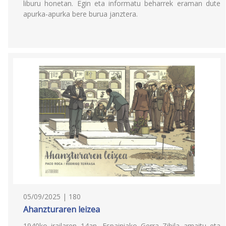
liburu honetan. Egin eta informatu beharrek eraman dute
apurka-apurka bere burua janztera.
05/09/2025 | 180
Ahanzturaren leizea
1940ko irailaren 14an, Espainiako Gerra Zibila amaitu eta