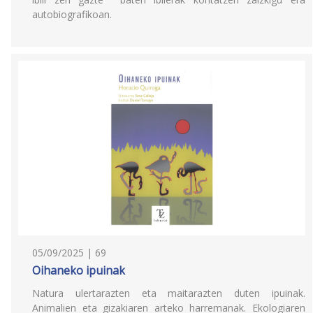
autobiografikoan.
05/09/2025 | 69
Oihaneko ipuinak
Natura ulertarazten eta maitarazten duten ipuinak.
Animalien eta gizakiaren arteko harremanak. Ekologiaren