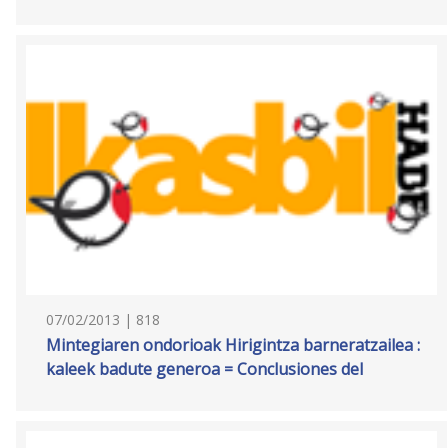
07/02/2013 | 818
Mintegiaren ondorioak Hirigintza barneratzailea :
kaleek badute generoa = Conclusiones del