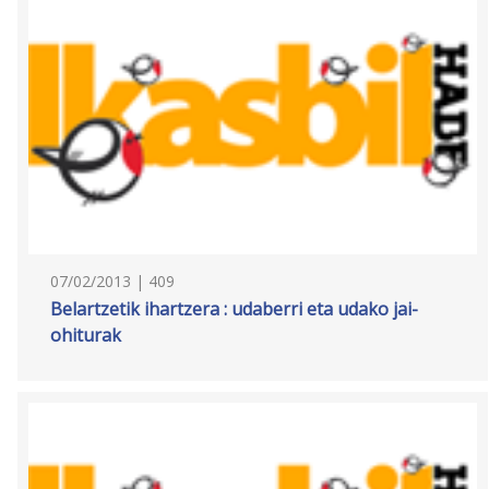
07/02/2013 | 409
Belartzetik ihartzera : udaberri eta udako jai-
ohiturak