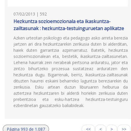
07/02/2013 | 592
Hezkuntza sozioemozionala eta ikaskuntza-
zailtasunak : hezkuntza-testuinguruetan aplikatze
Azken urteotan psikologo eta pedagogo asko arreta berezia
jartzen ari dira hezkuntzarekin zerikusia duten bi alderditan,
haiek duten garrantzia azpimarratuz. Batetik, hezkuntza
sozioemozionalean eta, bestetik, ikaskuntza-zailtasunetan.
Lehena haurrak zein nerabeak pertsona arduratsu, jator eta
zintzo bihurtzeko prozesua sustatzeaz arduratzen den
hezkuntza dugu. Bigarrenak, berriz, ikaskuntza-zailtasunak
dituzten haurrei eskaini beharreko laguntza bereziarekin du
zerikusia. Esku artean duzun liburuaren helburua da
aztertzea hezkuntzaren bi alderdi horiekin zerikusia duten
prebentzioa eta esku-hartzea hezkuntza-testuinguru
ezberdinetan gauzatzeko baliabideak.
Página 993 de 1.087
<<
<
>
>>