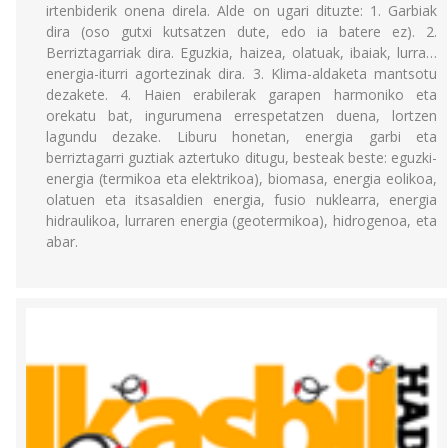
irtenbiderik onena direla. Alde on ugari dituzte: 1. Garbiak
dira (oso gutxi kutsatzen dute, edo ia batere ez). 2.
Berriztagarriak dira. Eguzkia, haizea, olatuak, ibaiak, lurra…
energia-iturri agortezinak dira. 3. Klima-aldaketa mantsotu
dezakete. 4. Haien erabilerak garapen harmoniko eta
orekatu bat, ingurumena errespetatzen duena, lortzen
lagundu dezake. Liburu honetan, energia garbi eta
berriztagarri guztiak aztertuko ditugu, besteak beste: eguzki-
energia (termikoa eta elektrikoa), biomasa, energia eolikoa,
olatuen eta itsasaldien energia, fusio nuklearra, energia
hidraulikoa, lurraren energia (geotermikoa), hidrogenoa, eta
abar.