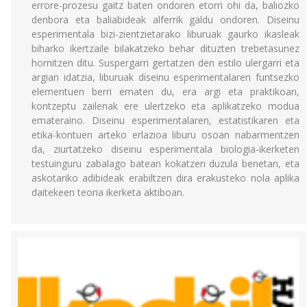
errore-prozesu gaitz baten ondoren etorri ohi da, baliozko
denbora eta baliabideak alferrik galdu ondoren. Diseinu
esperimentala bizi-zientzietarako liburuak gaurko ikasleak
biharko ikertzaile bilakatzeko behar dituzten trebetasunez
hornitzen ditu. Suspergarri gertatzen den estilo ulergarri eta
argian idatzia, liburuak diseinu esperimentalaren funtsezko
elementuen berri ematen du, era argi eta praktikoan,
kontzeptu zailenak ere ulertzeko eta aplikatzeko modua
emateraino. Diseinu esperimentalaren, estatistikaren eta
etika-kontuen arteko erlazioa liburu osoan nabarmentzen
da, ziurtatzeko diseinu esperimentala biologia-ikerketen
testuinguru zabalago batean kokatzen duzula benetan, eta
askotariko adibideak erabiltzen dira erakusteko nola aplika
daitekeen teoria ikerketa aktiboan.