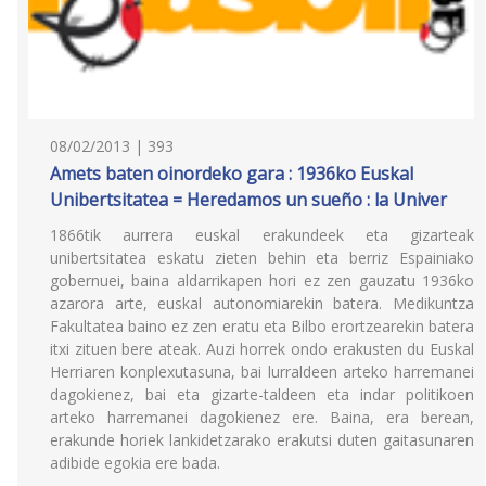
08/02/2013 | 393
Amets baten oinordeko gara : 1936ko Euskal
Unibertsitatea = Heredamos un sueño : la Univer
1866tik aurrera euskal erakundeek eta gizarteak
unibertsitatea eskatu zieten behin eta berriz Espainiako
gobernuei, baina aldarrikapen hori ez zen gauzatu 1936ko
azarora arte, euskal autonomiarekin batera. Medikuntza
Fakultatea baino ez zen eratu eta Bilbo erortzearekin batera
itxi zituen bere ateak. Auzi horrek ondo erakusten du Euskal
Herriaren konplexutasuna, bai lurraldeen arteko harremanei
dagokienez, bai eta gizarte-taldeen eta indar politikoen
arteko harremanei dagokienez ere. Baina, era berean,
erakunde horiek lankidetzarako erakutsi duten gaitasunaren
adibide egokia ere bada.