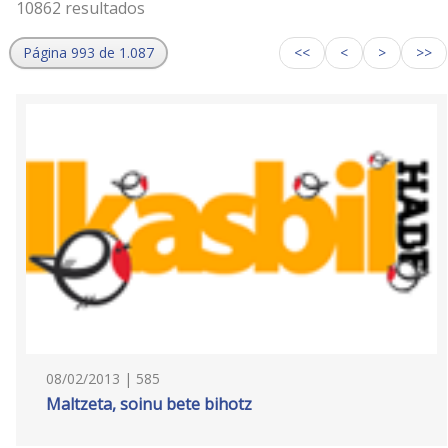
10862 resultados
Página 993 de 1.087
<<
<
>
>>
08/02/2013 | 585
Maltzeta, soinu bete bihotz