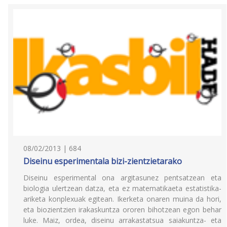
08/02/2013 | 684
Diseinu esperimentala bizi-zientzietarako
Diseinu esperimental ona argitasunez pentsatzean eta
biologia ulertzean datza, eta ez matematikaeta estatistika-
ariketa konplexuak egitean. Ikerketa onaren muina da hori,
eta biozientzien irakaskuntza ororen bihotzean egon behar
luke. Maiz, ordea, diseinu arrakastatsua saiakuntza- eta