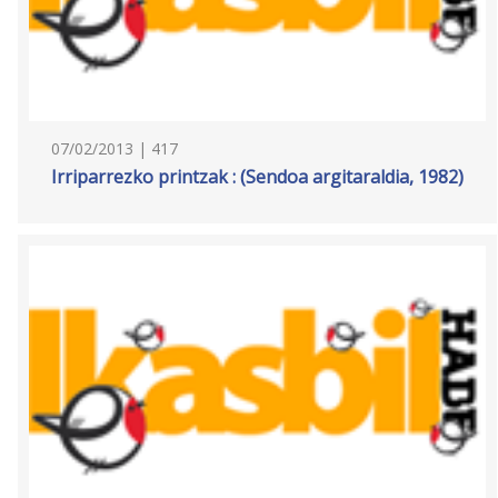
07/02/2013 | 417
Irriparrezko printzak : (Sendoa argitaraldia, 1982)