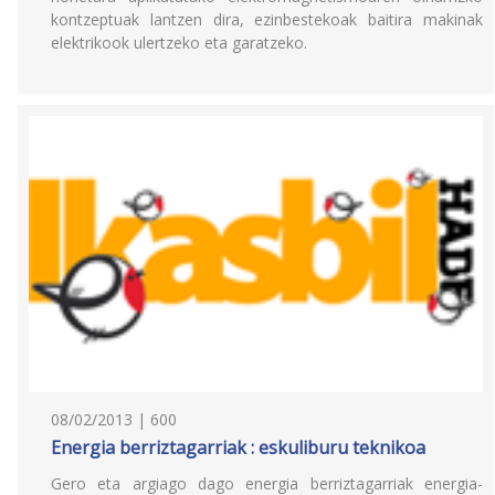
kontzeptuak lantzen dira, ezinbestekoak baitira makinak
elektrikook ulertzeko eta garatzeko.
08/02/2013 | 600
Energia berriztagarriak : eskuliburu teknikoa
Gero eta argiago dago energia berriztagarriak energia-