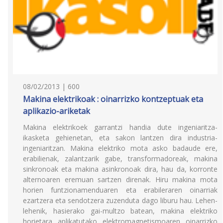
08/02/2013 | 600
Makina elektrikoak : oinarrizko kontzeptuak eta
aplikazio-ariketak
Makina elektrikoek garrantzi handia dute ingeniaritza-
ikasketa gehienetan, eta sakon lantzen dira industria-
ingeniaritzan. Makina elektriko mota asko badaude ere,
erabilienak, zalantzarik gabe, transformadoreak, makina
sinkronoak eta makina asinkronoak dira, hau da, korronte
alternoaren eremuan sartzen direnak. Hiru makina mota
horien funtzionamenduaren eta erabileraren oinarriak
ezartzera eta sendotzera zuzenduta dago liburu hau. Lehen-
lehenik, hasierako gai-multzo batean, makina elektriko
horietara aplikatutako elektromagnetismoaren oinarrizko