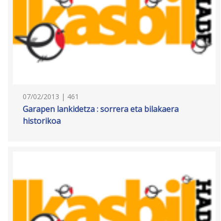
07/02/2013 | 461
Garapen lankidetza : sorrera eta bilakaera
historikoa