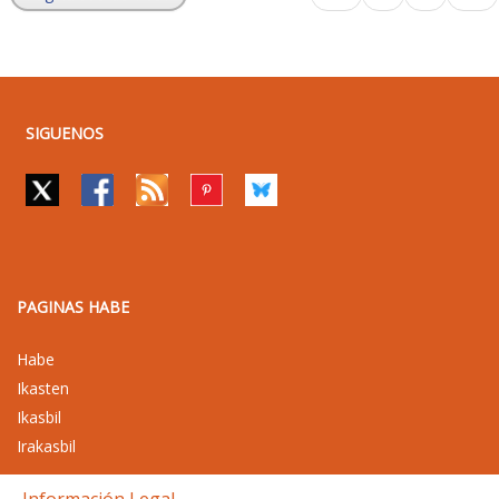
SIGUENOS
PAGINAS HABE
Habe
Ikasten
Ikasbil
Irakasbil