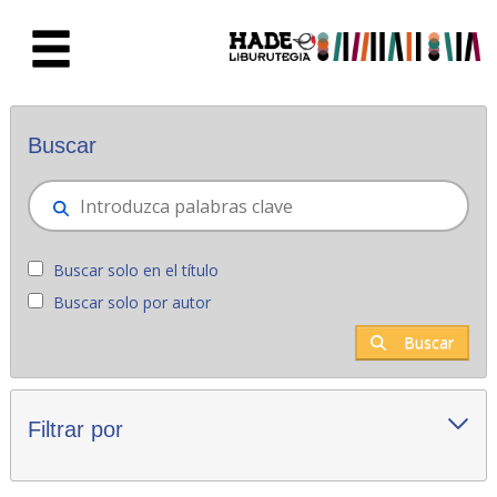
Saltar al contenido principal
Novedades - Liburutegia
Buscar
Buscar solo en el título
Buscar solo por autor
Buscar
Filtrar por