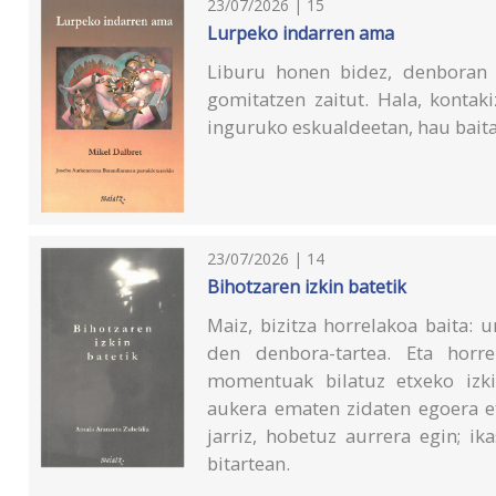
23/07/2026 | 15
Lurpeko indarren ama
Liburu honen bidez, denboran b
gomitatzen zaitut. Hala, kontak
inguruko eskualdeetan, hau baita
23/07/2026 | 14
Bihotzaren izkin batetik
Maiz, bizitza horrelakoa baita: u
den denbora-tartea. Eta horre
momentuak bilatuz etxeko izkin
aukera ematen zidaten egoera eta
jarriz, hobetuz aurrera egin; ik
bitartean.