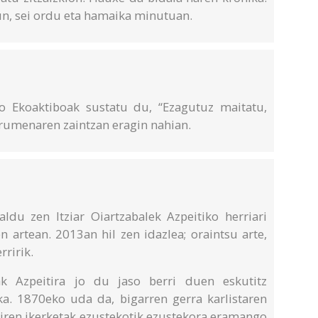
n, sei ordu eta hamaika minutuan.
Ekoaktiboak sustatu du, “Ezagutuz maitatu,
rumenaren zaintzan eragin nahian.
ldu zen Itziar Oiartzabalek Azpeitiko herriari
 artean. 2013an hil zen idazlea; oraintsu arte,
ririk.
k Azpeitira jo du jaso berri duen eskutitz
a. 1870eko uda da, bigarren gerra karlistaren
tiren ikerketak ezustekotik ezustekora eramango