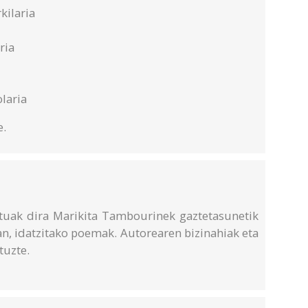
kilaria
ria
olaria
e.
tuak dira Marikita Tambourinek gaztetasunetik
an, idatzitako poemak. Autorearen bizinahiak eta
tuzte.