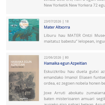
New Yorketik New Yorkera 72 egu
23/07/2026 | 18
Mater Altxorra
Liburu hau MATER Ontzi Museo 
maitatuz babestu” lelopean, ingu
22/06/2026 | 80
Hamaika egun Azpeitian
Eskuizkribu hau duela gutxi aza
emandako Imanol Eliasen funtsen
ordea, ez zegoen nobela honen ber
Joxe Arruti abokatu zumaiarra
baten misterioaren amuari segik
aurreko giro nahasi betean. Arru