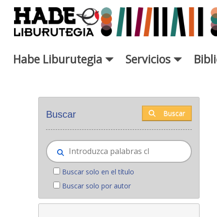
Saltar al contenido principal
Habe Liburutegia
Servicios
Bibl
Novedades - Liburutegia
Buscar
Buscar
Buscar solo en el título
Buscar solo por autor