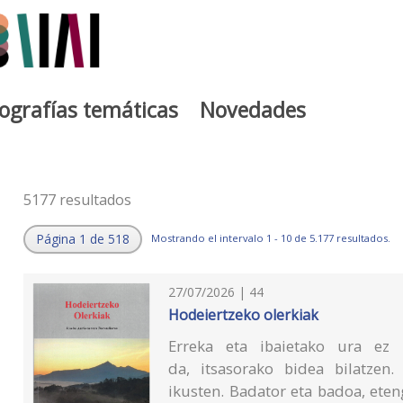
iografías temáticas
Novedades
5177 resultados
Página 1 de 518
Mostrando el intervalo 1 - 10 de 5.177 resultados.
27/07/2026 | 44
Hodeiertzeko olerkiak
Erreka eta ibaietako ura ez 
da, itsasorako bidea bilatzen
ikusten. Badator eta badoa, et