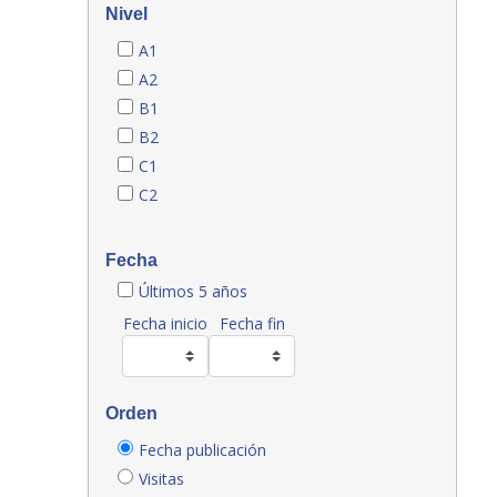
Nivel
A1
A2
B1
B2
C1
C2
Fecha
Últimos 5 años
Fecha inicio
Fecha fin
Orden
Fecha publicación
Visitas