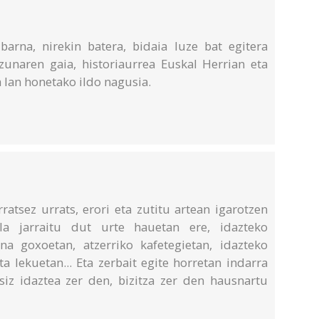
arna, nirekin batera, bidaia luze bat egitera
izunaren gaia, historiaurrea Euskal Herrian eta
 lan honetako ildo nagusia.
rratsez urrats, erori eta zutitu artean igarotzen
la jarraitu dut urte hauetan ere, idazteko
a goxoetan, atzerriko kafetegietan, idazteko
 lekuetan... Eta zerbait egite horretan indarra
asiz idaztea zer den, bizitza zer den hausnartu