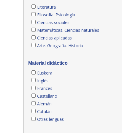
Literatura
Filosofía. Psicología
Ciencias sociales
Matemáticas. Ciencias naturales
Ciencias aplicadas
Arte. Geografía. Historia
Material didáctico
Euskera
Inglés
Francés
Castellano
Alemán
Catalán
Otras lenguas