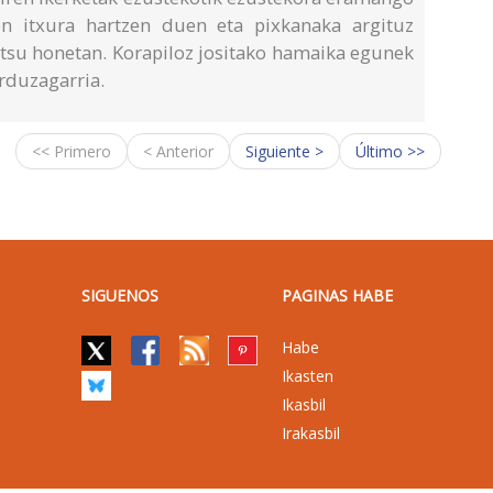
ten itxura hartzen duen eta pixkanaka argituz
ltsu honetan. Korapiloz jositako hamaika egunek
rduzagarria.
<< Primero
< Anterior
Siguiente >
Último >>
SIGUENOS
PAGINAS HABE
Habe
Ikasten
Ikasbil
Irakasbil