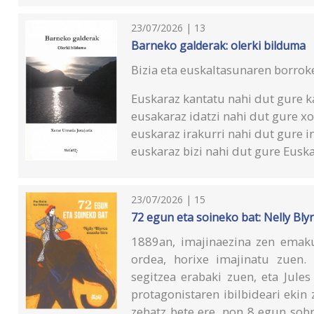
23/07/2026 | 13
Barneko galderak: olerki bilduma
Bizia eta euskaltasunaren borroke
Euskaraz kantatu nahi dut gure k
eusakaraz idatzi nahi dut gure x
euskaraz irakurri nahi dut gure 
euskaraz bizi nahi dut gure Euska
23/07/2026 | 15
72 egun eta soineko bat: Nelly Bl
1889an, imajinaezina zen emak
ordea, horixe imajinatu zuen. 
segitzea erabaki zuen, eta Jul
protagonistaren ibilbideari ekin 
zehatz bete ere, non 8 egun sobr