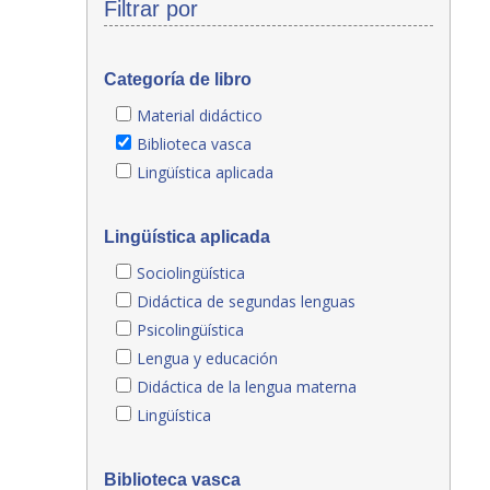
Filtrar por
Categoría de libro
Material didáctico
Biblioteca vasca
Lingüística aplicada
Lingüística aplicada
Sociolingüística
Didáctica de segundas lenguas
Psicolingüística
Lengua y educación
Didáctica de la lengua materna
Lingüística
Biblioteca vasca