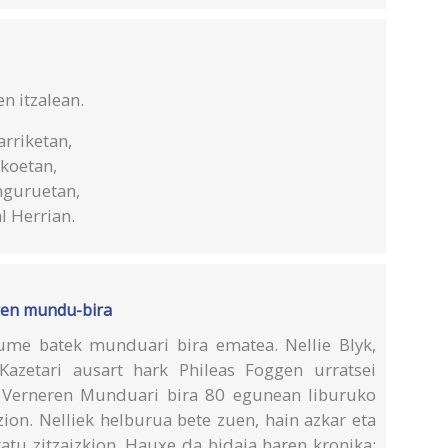
n itzalean.
arriketan,
okoetan,
inguruetan,
l Herrian.
yren mundu-bira
ume batek munduari bira ematea. Nellie Blyk,
Kazetari ausart hark Phileas Foggen urratsei
es Verneren Munduari bira 80 egunean liburuko
zion. Nelliek helburua bete zuen, hain azkar eta
atu zitzaizkion. Hauxe da bidaia haren kronika: