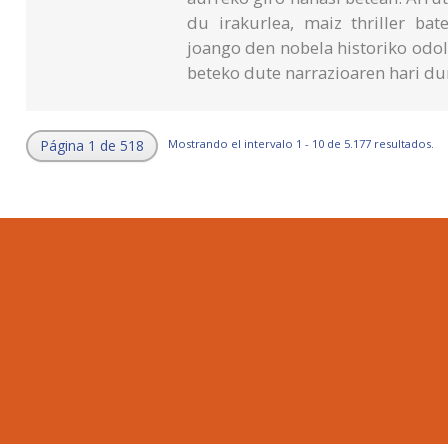
du irakurlea, maiz thriller ba
joango den nobela historiko odo
beteko dute narrazioaren hari du
Página 1 de 518
Mostrando el intervalo 1 - 10 de 5.177 resultados.