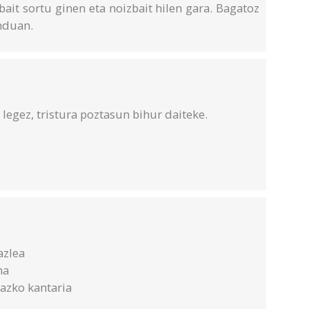
bait sortu ginen eta noizbait hilen gara. Bagatoz
nduan.
 legez, tristura poztasun bihur daiteke.
azlea
na
azko kantaria