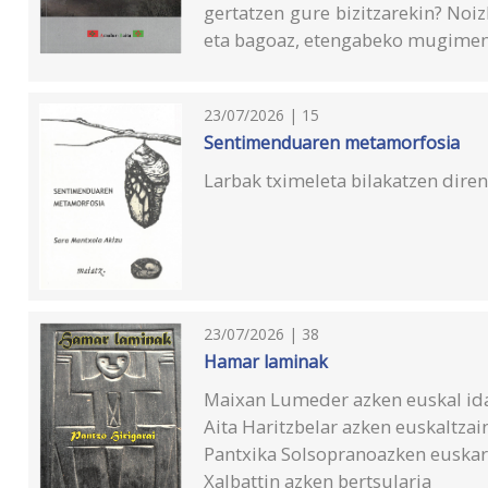
gertatzen gure bizitzarekin? Noiz
eta bagoaz, etengabeko mugime
23/07/2026 | 15
Sentimenduaren metamorfosia
Larbak tximeleta bilakatzen diren
23/07/2026 | 38
Hamar laminak
Maixan Lumeder azken euskal id
Aita Haritzbelar azken euskaltzai
Pantxika Solsopranoazken euskar
Xalbattin azken bertsularia