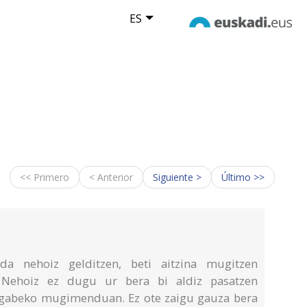
ES
<< Primero
< Anterior
Siguiente >
Último >>
da nehoiz gelditzen, beti aitzina mugitzen
. Nehoiz ez dugu ur bera bi aldiz pasatzen
engabeko mugimenduan. Ez ote zaigu gauza bera