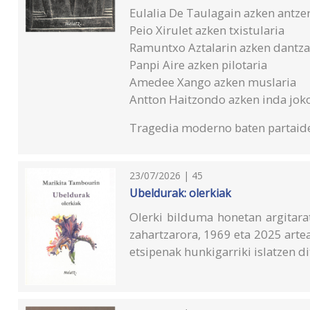
Eulalia De Taulagain azken antzer
Peio Xirulet azken txistularia
Ramuntxo Aztalarin azken dantza
Panpi Aire azken pilotaria
Amedee Xango azken muslaria
Antton Haitzondo azken inda jok
Tragedia moderno baten partaid
23/07/2026 | 45
Ubeldurak: olerkiak
Olerki bilduma honetan argitara
zahartzarora, 1969 eta 2025 arte
etsipenak hunkigarriki islatzen di