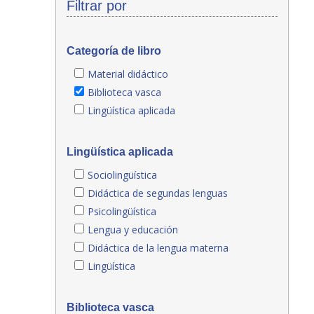
Filtrar por
Categoría de libro
Material didáctico
Biblioteca vasca
Lingüística aplicada
Lingüística aplicada
Sociolingüística
Didáctica de segundas lenguas
Psicolingüística
Lengua y educación
Didáctica de la lengua materna
Lingüística
Biblioteca vasca