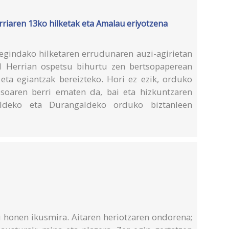
riaren 13ko hilketak eta Amalau eriyotzena
 egindako hilketaren errudunaren auzi-agirietan
al Herrian ospetsu bihurtu zen bertsopaperean
 eta egiantzak bereizteko. Hori ez ezik, orduko
osoaren berri ematen da, bai eta hizkuntzaren
ialdeko eta Durangaldeko orduko biztanleen
ru honen ikusmira. Aitaren heriotzaren ondorena;