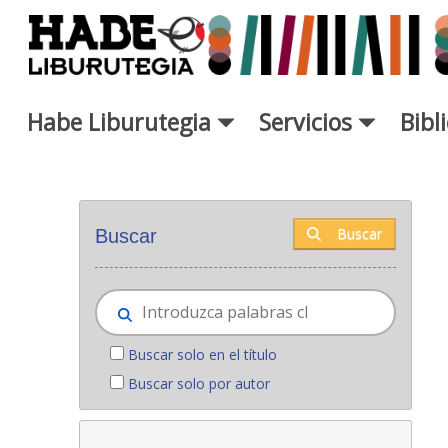
Saltar al contenido principal
Habe Liburutegia
Servicios
Bibl
Novedades - Liburutegia
Buscar
Buscar
Buscar solo en el título
Buscar solo por autor