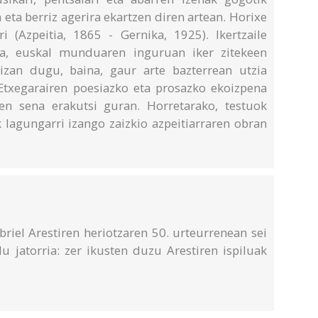
eta berriz agerira ekartzen diren artean. Horixe
i (Azpeitia, 1865 - Gernika, 1925). Ikertzaile
oeta, euskal munduaren inguruan iker zitekeen
izan dugu, baina, gaur arte bazterrean utzia
txegarairen poesiazko eta prosazko ekoizpena
en sena erakutsi guran. Horretarako, testuok
 lagungarri izango zaizkio azpeitiarraren obran
riel Arestiren heriotzaren 50. urteurrenean sei
u jatorria: zer ikusten duzu Arestiren ispiluak