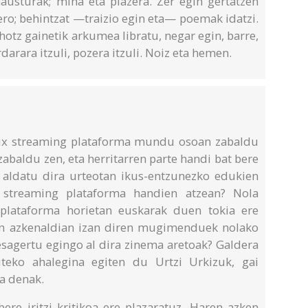
hausturak; mina eta plazera. Zer egin gertatzen
ero; behintzat —traizio egin eta— poemak idatzi.
hotz gainetik arkumea libratu, negar egin, barre,
arara itzuli, pozera itzuli. Noiz eta hemen.
flix streaming plataforma mundu osoan zabaldu
zabaldu zen, eta herritarren parte handi bat bere
 aldatu dira urteotan ikus-entzunezko edukien
streaming plataforma handien atzean? Nola
 plataforma horietan euskarak duen tokia ere
tan azkenaldian izan diren mugimenduek nolako
sagertu egingo al dira zinema aretoak? Galdera
uteko ahalegina egiten du Urtzi Urkizuk, gai
a denak.
ere iritzi kritikoa ere plazaratuz. Haren azken