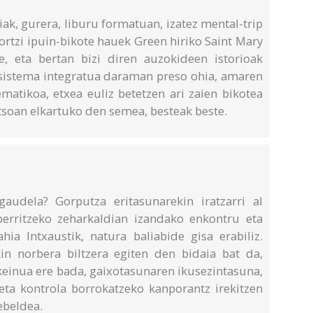
k, gurera, liburu formatuan, izatez mental-trip
ortzi ipuin-bikote hauek Green hiriko Saint Mary
e, eta bertan bizi diren auzokideen istorioak
sistema integratua daraman preso ohia, amaren
matikoa, etxea euliz betetzen ari zaien bikotea
tsoan elkartuko den semea, besteak beste.
gaudela? Gorputza eritasunarekin iratzarri al
berritzeko zeharkaldian izandako enkontru eta
ia Intxaustik, natura baliabide gisa erabiliz.
n norbera biltzera egiten den bidaia bat da,
 keinua ere bada, gaixotasunaren ikusezintasuna,
 eta kontrola borrokatzeko kanporantz irekitzen
ebeldea.