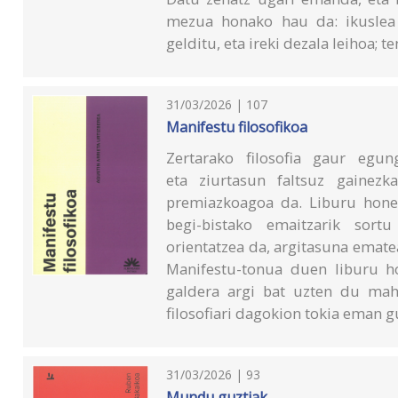
mezua honako hau da: ikuslea
gelditu, eta ireki dezala leihoa; t
31/03/2026 | 107
Manifestu filosofikoa
Zertarako filosofia gaur egung
eta ziurtasun faltsuz gainezk
premiazkoagoa da. Liburu honet
begi-bistako emaitzarik sort
orientatzea da, argitasuna emate
Manifestu-tonua duen liburu ho
galdera argi bat uzten du mah
filosofiari dagokion tokia eman 
31/03/2026 | 93
Mundu guztiak