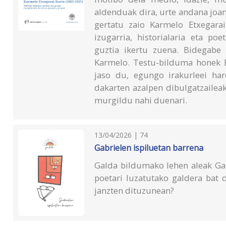
aldenduak dira, urte andana joan 
gertatu zaio Karmelo Etxegarair
izugarria, historialaria eta p
guztia ikertu zuena. Bidegabe 
Karmelo. Testu-bilduma honek E
jaso du, egungo irakurleei har
dakarten azalpen dibulgatzaileak
murgildu nahi duenari.
13/04/2026 | 74
Gabrielen ispiluetan barrena
Galda bildumako lehen aleak Gab
poetari luzatutako galdera bat d
janzten dituzunean?