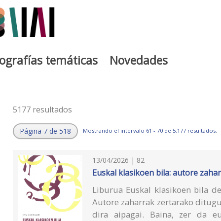
iografías temáticas
Novedades
5177 resultados
Página 7 de 518
Mostrando el intervalo 61 - 70 de 5.177 resultados.
13/04/2026 | 82
Euskal klasikoen bila: autore zaha
Liburua Euskal klasikoen bila de
Autore zaharrak zertarako ditugu
dira aipagai. Baina, zer da e