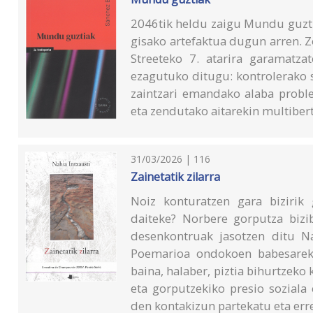
2046tik heldu zaigu Mundu guztia
gisako artefaktua dugun arren. Z
Streeteko 7. atarira garamatzat
ezagutuko ditugu: kontrolerako 
zaintzari emandako alaba proble
eta zendutako aitarekin multiber
31/03/2026 | 116
Zainetatik zilarra
Noiz konturatzen gara bizirik 
daiteke? Norbere gorputza bizi
desenkontruak jasotzen ditu Nah
Poemarioa ondokoen babesareki
baina, halaber, piztia bihurtzeko
eta gorputzekiko presio soziala
den kontakizun partekatu eta err