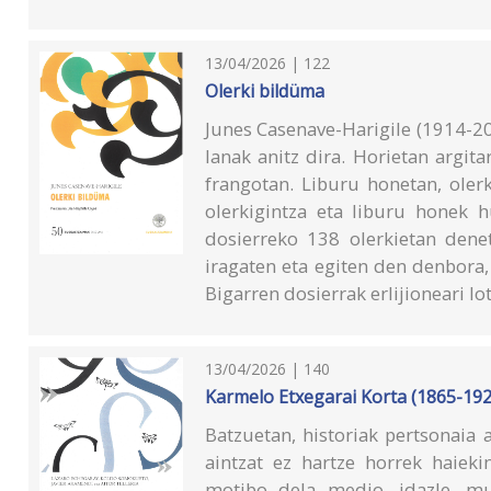
13/04/2026 | 122
Olerki bildüma
Junes Casenave-Harigile (1914-2
lanak anitz dira. Horietan argit
frangotan. Liburu honetan, oler
olerkigintza eta liburu honek h
dosierreko 138 olerkietan denet
iragaten eta egiten den denbora,
Bigarren dosierrak erlijioneari lo
13/04/2026 | 140
Karmelo Etxegarai Korta (1865-192
Batzuetan, historiak pertsonaia 
aintzat ez hartze horrek haieki
motibo dela medio, idazle, mus