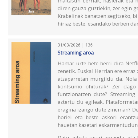
maitasun berriak, hasierak eta 
diren gauza guztiekin, zer egin g
Krabelinak banatzen segitzeko, bi
hiriaz beste, esandako berben dard
31/03/2026 | 136
Streaming aroa
Hamar urte bete berri dira Net
zenetik. Euskal Herrian ere erraz 
atzaparretan murgildu da. Nola
kontsumo ohiturak? Zer dago 
funtzionatzen dute? Streaming
aztertu du egileak. Plataforme
eragina izango dute zineman? De
horiei eta beste askori erantz
hauetan kazetari eskarmentudun
Datu zehatz ugari emanda, eta b