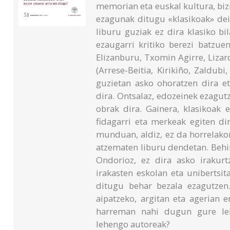
memorian eta euskal kultura, bizi
ezagunak ditugu «klasikoak» deit
liburu guziak ez dira klasiko b
ezaugarri kritiko berezi batzue
Elizanburu, Txomin Agirre, Lizard
(Arrese-Beitia, Kirikiño, Zaldubi
guzietan asko ohoratzen dira et
dira. Ontsalaz, edozeinek ezagut
obrak dira. Gainera, klasikoak 
fidagarri eta merkeak egiten dir
munduan, aldiz, ez da horrelakor
atzematen liburu dendetan. Behin
Ondorioz, ez dira asko irakurt
irakasten eskolan eta unibertsit
ditugu behar bezala ezagutzen
aipatzeko, argitan eta agerian 
harreman nahi dugun gure leh
lehengo autoreak?