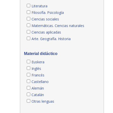
Literatura
Filosofía. Psicología
Ciencias sociales
Matemáticas. Ciencias naturales
Ciencias aplicadas
Arte. Geografía. Historia
Material didáctico
Euskera
Inglés
Francés
Castellano
Alemán
Catalán
Otras lenguas