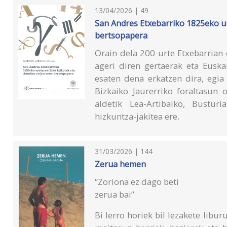
13/04/2026 | 49
San Andres Etxebarriko 1825eko ur
bertsopapera
Orain dela 200 urte Etxebarrian
ageri diren gertaerak eta Eusk
esaten dena erkatzen dira, egia
Bizkaiko Jaurerriko foraltasun 
aldetik Lea-Artibaiko, Bustur
hizkuntza-jakitea ere.
31/03/2026 | 144
Zerua hemen
“Zoriona ez dago beti
zerua bai”
Bi lerro horiek bil lezakete libu