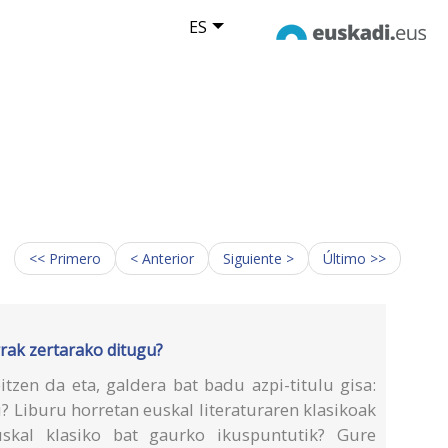
ES
<< Primero
< Anterior
Siguiente >
Último >>
rrak zertarako ditugu?
itzen da eta, galdera bat badu azpi-titulu gisa:
? Liburu horretan euskal literaturaren klasikoak
uskal klasiko bat gaurko ikuspuntutik? Gure