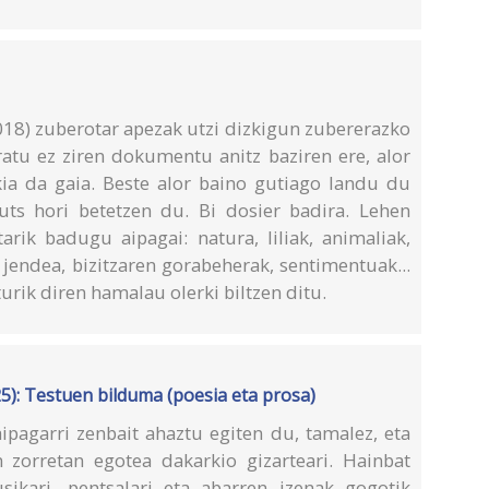
018) zuberotar apezak utzi dizkigun zubererazko
aratu ez ziren dokumentu anitz baziren ere, alor
kia da gaia. Beste alor baino gutiago landu du
uts hori betetzen du. Bi dosier badira. Lehen
arik badugu aipagai: natura, liliak, animaliak,
 jendea, bizitzaren gorabeherak, sentimentuak...
turik diren hamalau olerki biltzen ditu.
5): Testuen bilduma (poesia eta prosa)
aipagarri zenbait ahaztu egiten du, tamalez, eta
n zorretan egotea dakarkio gizarteari. Hainbat
ikari, pentsalari eta abarren izenak gogotik