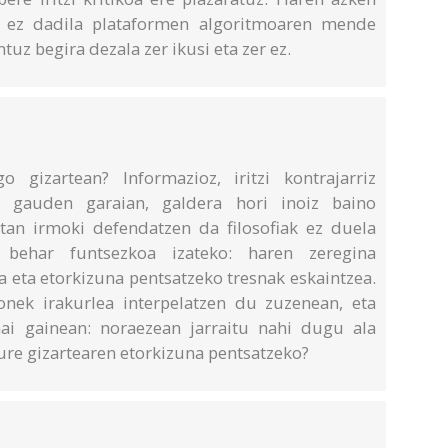
 ez dadila plataformen algoritmoaren mende
entuz begira dezala zer ikusi eta zer ez.
o gizartean? Informazioz, iritzi kontrajarriz
a gauden garaian, galdera hori inoiz baino
an irmoki defendatzen da filosofiak ez duela
u behar funtsezkoa izateko: haren zeregina
a eta etorkizuna pentsatzeko tresnak eskaintzea.
nek irakurlea interpelatzen du zuzenean, eta
ai gainean: noraezean jarraitu nahi dugu ala
gure gizartearen etorkizuna pentsatzeko?