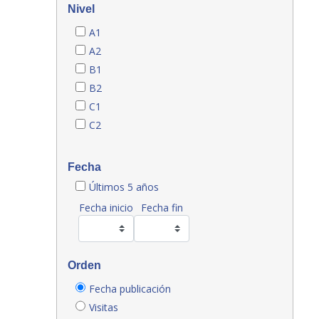
Nivel
A1
A2
B1
B2
C1
C2
Fecha
Últimos 5 años
Fecha inicio
Fecha fin
Orden
Fecha publicación
Visitas