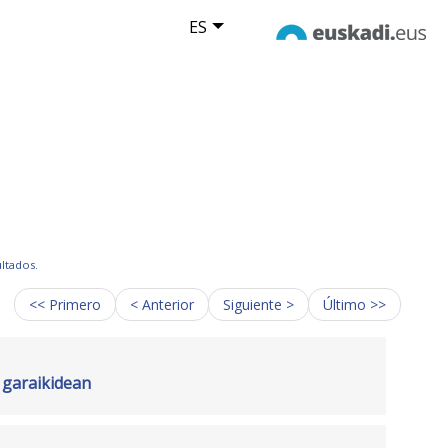
ES
ultados.
<< Primero
< Anterior
Siguiente >
Último >>
 garaikidean