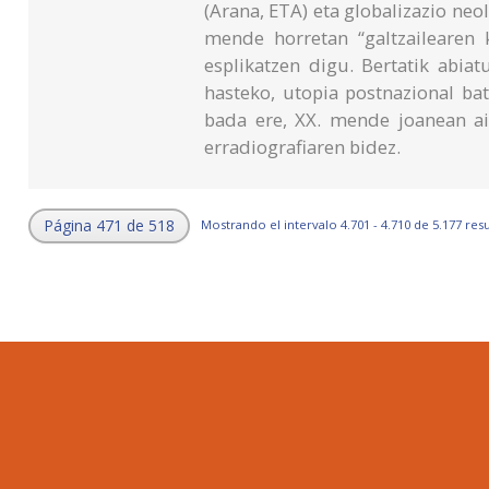
(Arana, ETA) eta globalizazio neol
mende horretan “galtzailearen 
esplikatzen digu. Bertatik abiat
hasteko, utopia postnazional ba
bada ere, XX. mende joanean a
erradiografiaren bidez.
Página 471 de 518
Mostrando el intervalo 4.701 - 4.710 de 5.177 res