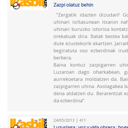
Zazpi olatuz behin
“Zergatik idazten dizudan? Go
uhinari isiltasunean itxaron n
uhinari buruzko istorioa kontat
orekatuak dira. Batak bestea ba
dute ezustekorik ekartzen. Jarrai
begiratuta oso ezberdinak irud
berbera.
Baina kontuz zazpigarren uhin
Luzaroan dago oharkabean, g
aurrekoetara moldatzen da. Bain
zazpigarren uhina. Axolagabea bai
dena aldatzen du. Berarentzat ez
da ezberdina”.
24/05/2013 | 411
Luzuriaga : voz y vida obrera : ho