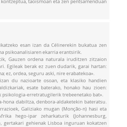
en kontzeptua, taoismoan eta zen pentsamenduan
ikatzeko esan izan da Célinerekin bukatua zen
na psikoanalisiaren ekarria erantsirik.
ik, Gauzen ordena naturala iruditzen zitzaion
ri. Egileak berak ez zuen dudarik, garai hartan:
; ez, ordea, seguru aski, nire erabatekoa».
 izan du nazioarte osoan, eta klasiko handien
ldizkariak, esate baterako, honako hau zioen:
 psikologia-erretratugilerik trebeenetako bat».
a-hona dabiltza, denbora-aldaketekin bateratsu.
rrazioek, Galiziako mugan (Monção-n) hasi eta
frika hego-ipar zeharkaturik (Johannesburg,
e, gertakari gehienak Lisboa inguruan kokatzen