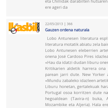
eta Chillidak darabilten hutsar
ere ageri da
22/05/2013 | 366
Gauzen ordena naturala
Lobo Antunesen literatura espl
literatura motatik abiatu zela bai
Lobo Antunesen eleberrien artet
onena José Cardoso Pires idazlea
«Hau da idatzi dudan liburu onena
Kritikarien aldetik harrera ona
parean jarri dute. New Yorker a
«Mundu zabaleko idazleen artetik
Liburu honetan, gertalekuak har
Portugal osoa korritzen dute na
hegoaldean (Tavira-n) buka, A
Mozambike eta Aljeria). Hala er