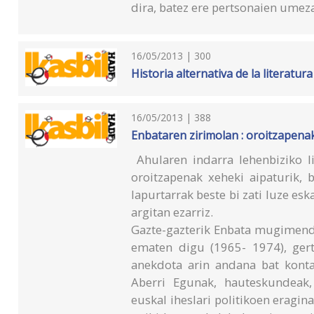
dira, batez ere pertsonaien umez
16/05/2013 | 300
Historia alternativa de la literatu
16/05/2013 | 388
Enbataren zirimolan : oroitzapena
Ahularen indarra lehenbiziko l
oroitzapenak xeheki aipaturik, 
lapurtarrak beste bi zati luze es
argitan ezarriz.
Gazte-gazterik Enbata mugimendu
ematen digu (1965- 1974), gerta
anekdota arin andana bat konta
Aberri Egunak, hauteskundeak, 
euskal iheslari politikoen eragin