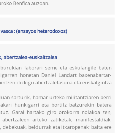
aroko Benfica auzoan.
ra vasca : (ensayos heterodoxos)
k, abertzalea-euskaltzalea
iburukian laborari seme eta eskulangile baten
bigarren honetan Daniel Landart baxenabartar-
kaintzen dizkigu abertzaletasuna eta euskalgintza
an sarturik, hamar urteko militantziaren berri
kari hunkigarri eta bortitz batzurekin batera
tuz. Garai hartako giro orokorra nolakoa zen,
abertzaleen arteko zatiketak, manifestaldiak,
a, debekuak, beldurrak eta itxaropenak; baita ere