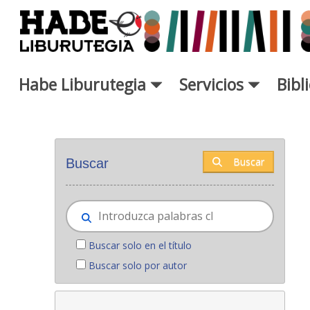
Saltar al contenido principal
Habe Liburutegia
Servicios
Bibl
Novedades - Liburutegia
Buscar
Buscar
Buscar solo en el título
Buscar solo por autor