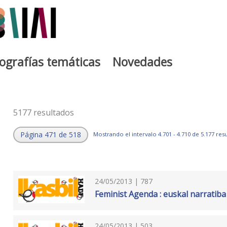
iografías temáticas
Novedades
5177 resultados
Página 471 de 518
Mostrando el intervalo 4.701 - 4.710 de 5.177 res
24/05/2013 | 787
Feminist Agenda : euskal narratiba
24/05/2013 | 503