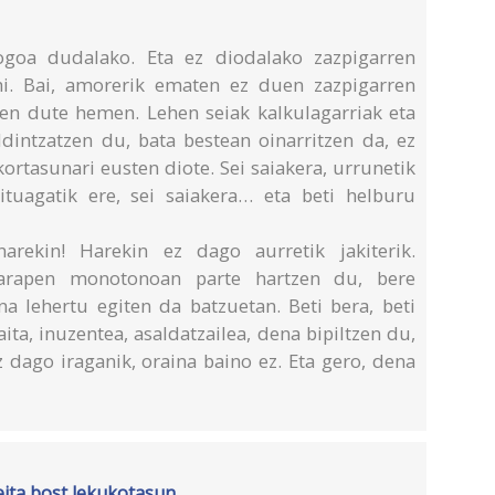
goa dudalako. Eta ez diodalako zazpigarren
ahi. Bai, amorerik ematen ez duen zazpigarren
zen dute hemen. Lehen seiak kalkulagarriak eta
ldintzatzen du, bata bestean oinarritzen da, ez
kortasunari eusten diote. Sei saiakera, urrunetik
ituagatik ere, sei saiakera… eta beti helburu
arekin! Harekin ez dago aurretik jakiterik.
arapen monotonoan parte hartzen du, bere
a lehertu egiten da batzuetan. Beti bera, beti
ta, inuzentea, asaldatzailea, dena bipiltzen du,
 dago iraganik, oraina baino ez. Eta gero, dena
geita bost lekukotasun