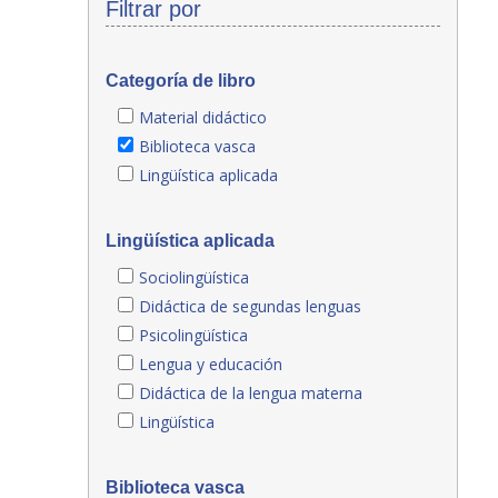
Filtrar por
Categoría de libro
Material didáctico
Biblioteca vasca
Lingüística aplicada
Lingüística aplicada
Sociolingüística
Didáctica de segundas lenguas
Psicolingüística
Lengua y educación
Didáctica de la lengua materna
Lingüística
Biblioteca vasca