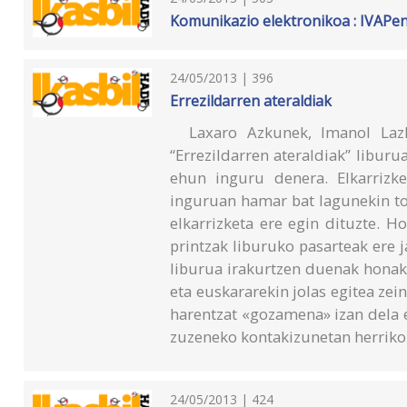
Komunikazio elektronikoa : IVAPe
24/05/2013 | 396
Errezildarren ateraldiak
Laxaro Azkunek, Imanol Lazkan
“Errezildarren ateraldiak” liburu
ehun inguru denera. Elkarrizke
inguruan hamar bat lagunekin to
elkarrizketa ere egin dituzte. H
printzak liburuko pasarteak ere 
liburua irakurtzen duenak honak
eta euskararekin jolas egitea zei
harentzat «gozamena» izan dela e
zuzeneko kontakizunetan herriko 
24/05/2013 | 424