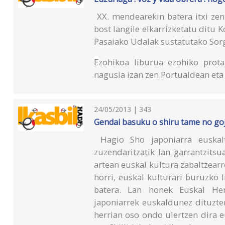
XX. mendearekin batera itxi ze
bost langile elkarrizketatu ditu K
Pasaiako Udalak sustatutako Sor
Ezohikoa liburua ezohiko protag
nagusia izan zen Portualdean eta
24/05/2013 | 343
Gendai basuku o shiru tame no go
Hagio Sho japoniarra euskal
zuzendaritzatik lan garrantzitsu
artean euskal kultura zabaltzearr
horri, euskal kulturari buruzko 
batera. Lan honek Euskal He
japoniarrek euskaldunez dituzte
herrian oso ondo ulertzen dira 