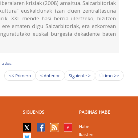
iberalaren krisiak (2008) amaitua. Saizarbitoriak
kultura” euskaldunak izan duen zentraltasuna
urik, XXI. mende hasi berria ulertzeko, bizitzen
t ere ematen digu Saizarbitoriak, era ezkorrean
inguratutako euskal burgesia dekadente baten
ultados.
<< Primero
< Anterior
Siguiente >
Último >>
SIGUENOS
PAGINAS HABE
Habe
Ikasten