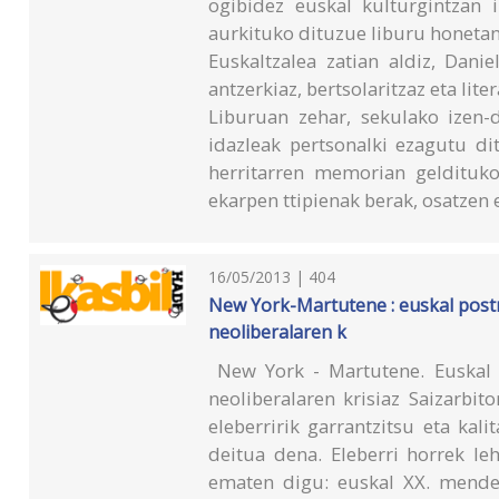
ogibidez euskal kulturgintzan 
aurkituko dituzue liburu honetan
Euskaltzalea zatian aldiz, Dan
antzerkiaz, bertsolaritzaz eta lite
Liburuan zehar, sekulako izen-
idazleak pertsonalki ezagutu di
herritarren memorian geldituko
ekarpen ttipienak berak, osatzen 
16/05/2013 | 404
New York-Martutene : euskal postn
neoliberalaren k
New York - Martutene. Euskal p
neoliberalaren krisiaz Saizarbit
eleberririk garrantzitsu eta kal
deitua dena. Eleberri horrek le
ematen digu: euskal XX. mende 