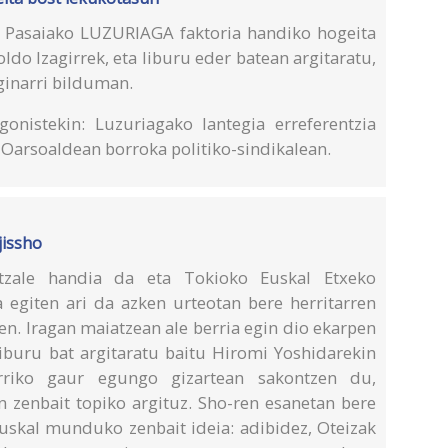
n Pasaiako LUZURIAGA faktoria handiko hogeita
oldo Izagirrek, eta liburu eder batean argitaratu,
ginarri bilduman.
onistekin: Luzuriagako lantegia erreferentzia
 Oarsoaldean borroka politiko-sindikalean.
jissho
tzale handia da eta Tokioko Euskal Etxeko
a egiten ari da azken urteotan bere herritarren
en. Iragan maiatzean ale berria egin dio ekarpen
liburu bat argitaratu baitu Hiromi Yoshidarekin
rriko gaur egungo gizartean sakontzen du,
n zenbait topiko argituz. Sho-ren esanetan bere
euskal munduko zenbait ideia: adibidez, Oteizak