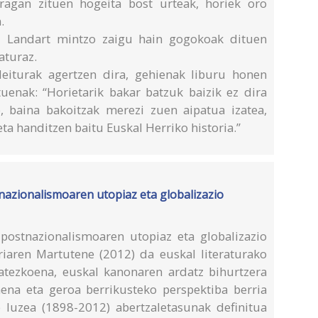
iragan zituen hogeita bost urteak, horiek oro
.
iel Landart mintzo zaigu hain gogokoak dituen
raturaz.
deiturak agertzen dira, gehienak liburu honen
tuenak: “Horietarik bakar batzuk baizik ez dira
, baina bakoitzak merezi zuen aipatua izatea,
eta handitzen baitu Euskal Herriko historia.”
azionalismoaren utopiaz eta globalizazio
ostnazionalismoaren utopiaz eta globalizazio
oriaren Martutene (2012) da euskal literaturako
itatezkoena, euskal kanonaren ardatz bihurtzera
hena eta geroa berrikusteko perspektiba berria
luzea (1898-2012) abertzaletasunak definitua