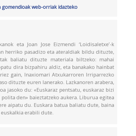
n gomendioak web-orriak idazteko
ok eta Joan Jose Eizmendi ‘Loidisaletxe’-k
an herriko pasadizo eta ateraldiak bildu dituzte,
tak baliatu dituzte materiala biltzeko: mahai
patu dira bizpahiru aldiz, eta banakako hainbat
oriez gain, Inaxiomari Atxukarroren Irriparrezko
jaso dituzte euren lanerako. Lazkanoren arabera,
oa jasoko du: «Euskaraz pentsatu, euskaraz bizi
n polita den» baieztatzeko aukera. Liburua egitea
re aipatu du. Euskara batua baliatu dute, baina
euskalkia erabili dute.