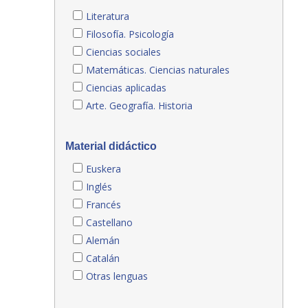
Literatura
Filosofía. Psicología
Ciencias sociales
Matemáticas. Ciencias naturales
Ciencias aplicadas
Arte. Geografía. Historia
Material didáctico
Euskera
Inglés
Francés
Castellano
Alemán
Catalán
Otras lenguas