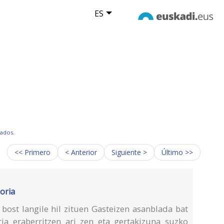
ES
tados.
<< Primero
< Anterior
Siguiente >
Último >>
oria
bost langile hil zituen Gasteizen asanblada bat
iria eraberritzen ari zen eta gertakizuna suzko