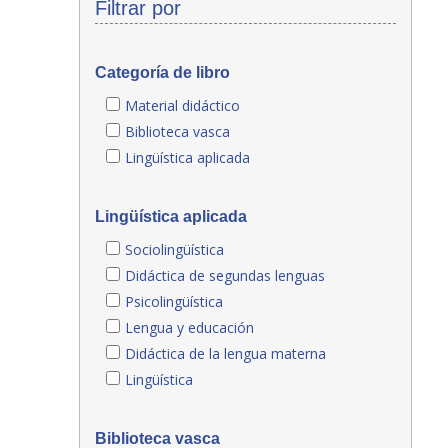
Filtrar por
Categoría de libro
Material didáctico
Biblioteca vasca
Lingüística aplicada
Lingüística aplicada
Sociolingüística
Didáctica de segundas lenguas
Psicolingüística
Lengua y educación
Didáctica de la lengua materna
Lingüística
Biblioteca vasca