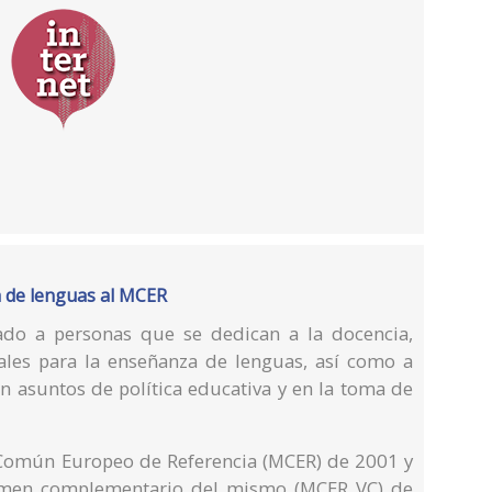
a de lenguas al MCER
nado a personas que se dedican a la docencia,
ales para la enseñanza de lenguas, así como a
n asuntos de política educativa y en la toma de
 Común Europeo de Referencia (MCER) de 2001 y
olumen complementario del mismo (MCER VC) de