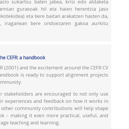
azio sukartsu baten jabea, krisi edo aldaketa
emian gurasoak hil eta haien herentzia jaso
bikotekidea) eta bere baitan arakatzen hasten da,
ka, iraganean bere ondoezaren gakoa aurkitu
the CEFR: a handbook
FR (2001) and the excitement around the CEFR CV
 Handbook is ready to support alignment projects
community.
her stakeholders are encouraged to not only use
ir experiences and feedback on how it works in
d other community contributions will help shape
ok – making it even more practical, useful, and
uage teaching and learning.