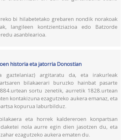
urreko bi hilabetetako grebaren nondik norakoak
ak, langileen kontzientziazioa edo Batzorde
eredu asanblearioa.
oen historia eta jatorria Donostian
a gaztelaniaz) argitaratu da, eta irakurleak
rtsaren bilakaerari buruzko hainbat pasarte
884.urtean sortu zenetik, aurretik 1828.urtean
baten kontakizuna ezagutzeko aukera emanaz, eta
artsa kopurua laburbilduz.
 bilakaera eta horrek kaldereroen konpartsan
daketei nola aurre egin dien jasotzen du, eta
a zahar ezagutzeko aukera ematen du.