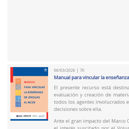
06/03/2026 | 70
Manual para vincular la enseñanz
El presente recurso está desti
evaluación y creación de materi
todos los agentes involucrados e
decisiones sobre ella.
Ante el gran impacto del Marco
el interés suscitado por el V