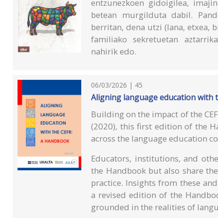
entzunezkoen gidoigilea, imajin
betean murgilduta dabil. Pand
berritan, dena utzi (lana, etxea, 
familiako sekretuetan aztarri
nahirik edo.
06/03/2026 | 45
Aligning language education with 
Building on the impact of the CE
(2020), this first edition of the
across the language education 
Educators, institutions, and ot
the Handbook but also share the
practice. Insights from these an
a revised edition of the Handbo
grounded in the realities of lang