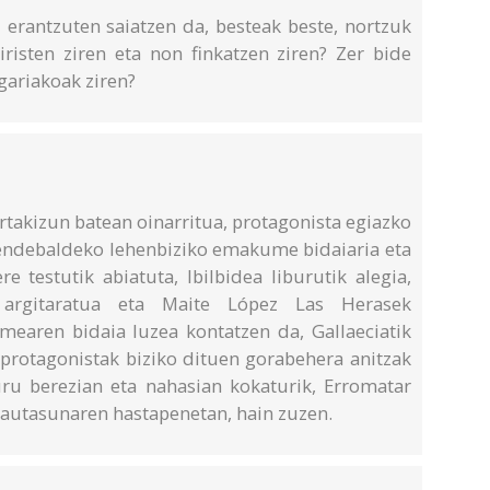
 erantzuten saiatzen da, besteak beste, nortzuk
iristen ziren eta non finkatzen ziren? Zer bide
gariakoak ziren?
ertakizun batean oinarritua, protagonista egiazko
 mendebaldeko lehenbiziko emakume bidaiaria eta
 testutik abiatuta, Ibilbidea liburutik alegia,
k argitaratua eta Maite López Las Herasek
earen bidaia luzea kontatzen da, Gallaeciatik
 protagonistak biziko dituen gorabehera anitzak
ru berezian eta nahasian kokaturik, Erromatar
tautasunaren hastapenetan, hain zuzen.