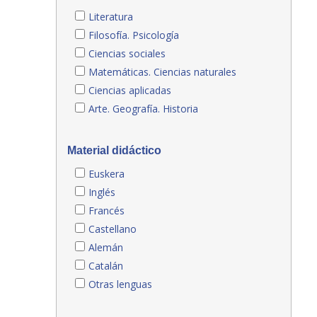
Literatura
Filosofía. Psicología
Ciencias sociales
Matemáticas. Ciencias naturales
Ciencias aplicadas
Arte. Geografía. Historia
Material didáctico
Euskera
Inglés
Francés
Castellano
Alemán
Catalán
Otras lenguas