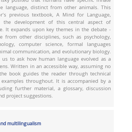
se language, distinct from other animals. This
or's previous textbook, A Mind for Language,
ne the development of this central aspect of
ate. It expands upon key themes in the debate -
 from other disciplines, such as psychology,
inology, computer science, formal languages
animal communication, and evolutionary biology.
ds us to ask how human language evolved as a
iens. Written in an accessible way, assuming no
 the book guides the reader through technical
 examples throughout. It is accompanied by a
uding further material, a glossary, discussion
and project suggestions.
 and multilingualism