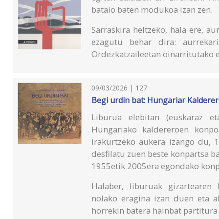
bataio baten modukoa izan zen.
Sarraskira heltzeko, hala ere, a
ezagutu behar dira: aurrekari
Ordezkatzaileetan oinarritutako 
09/03/2026 | 127
Begi urdin bat: Hungariar Kalderer
Liburua elebitan (euskaraz et
Hungariako kaldereroen konpoa
irakurtzeko aukera izango du, 1
desfilatu zuen beste konpartsa 
1955etik 2005era egondako konp
Halaber, liburuak gizartearen
nolako eragina izan duen eta al
horrekin batera hainbat partitur