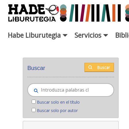
Saltar al contenido principal
Habe Liburutegia
Servicios
Bibl
Novedades - Liburutegia
Buscar
Buscar
Buscar solo en el título
Buscar solo por autor