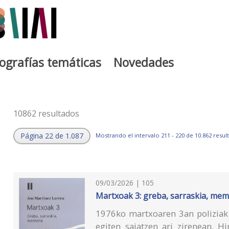
iografías temáticas
Novedades
10862 resultados
Página 22 de 1.087
Mostrando el intervalo 211 - 220 de 10.862 resul
09/03/2026 | 105
Martxoak 3: greba, sarraskia, mem
1976ko martxoaren 3an poliziak 
egiten saiatzen ari zirenean. H