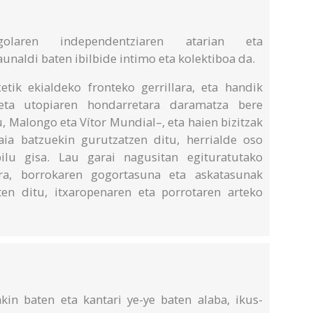
golaren independentziaren atarian eta
unaldi baten ibilbide intimo eta kolektiboa da.
etik ekialdeko fronteko gerrillara, eta handik
eta utopiaren hondarretara daramatza bere
u, Malongo eta Vítor Mundial–, eta haien bizitzak
aia batzuekin gurutzatzen ditu, herrialde oso
pilu gisa. Lau garai nagusitan egituratutako
era, borrokaren gogortasuna eta askatasunak
ten ditu, itxaropenaren eta porrotaren arteko
kin baten eta kantari ye-ye baten alaba, ikus-