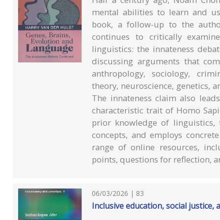
mental abilities to learn and u
book, a follow-up to the auth
continues to critically exami
linguistics: the innateness deb
discussing arguments that come
anthropology, sociology, crim
theory, neuroscience, genetics, 
The innateness claim also lea
characteristic trait of Homo Sap
prior knowledge of linguistics,
concepts, and employs concrete
range of online resources, incl
points, questions for reflection, 
06/03/2026 | 83
Inclusive education, social justice,