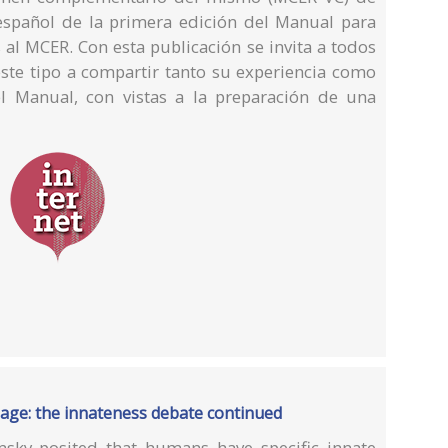
 español de la primera edición del Manual para
 al MCER. Con esta publicación se invita a todos
este tipo a compartir tanto su experiencia como
el Manual, con vistas a la preparación de una
uage: the innateness debate continued
sky posited that humans have specific innate