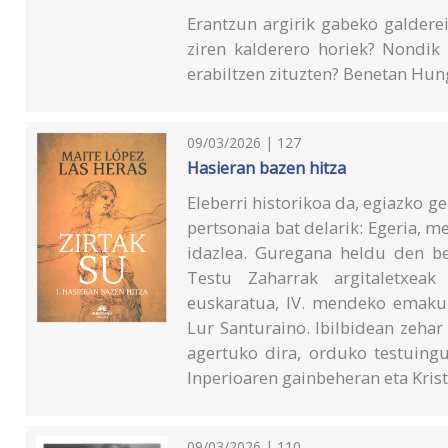
Erantzun argirik gabeko galderei
ziren kalderero horiek? Nondik 
erabiltzen zituzten? Benetan Hun
09/03/2026 | 127
Hasieran bazen hitza
Eleberri historikoa da, egiazko g
pertsonaia bat delarik: Egeria,
idazlea. Guregana heldu den bere
Testu Zaharrak argitaletxea
euskaratua, IV. mendeko emakum
Lur Santuraino. Ibilbidean zehar
agertuko dira, orduko testuingu
Inperioaren gainbeheran eta Kris
09/03/2026 | 110