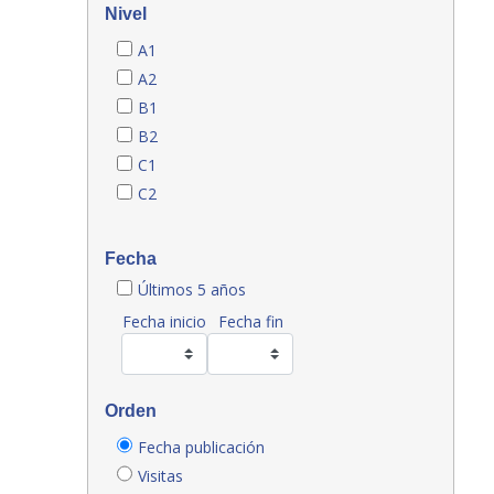
Nivel
A1
A2
B1
B2
C1
C2
Fecha
Últimos 5 años
Fecha inicio
Fecha fin
Orden
Fecha publicación
Visitas