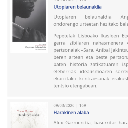
Utopiaren belaunaldia
Utopiaren belaunaldia An
ondorengo urteetan hezitako bela
Pepetelak Lisboako Ikasleen Etx
gerra zibilaren nahasmenera 
pertsonaiak –Sara, Aníbal Jakints
beren artean eta beste pertson
baten historia zatikatuaren is
eleberriak idealismoaren sorr
ekarritako kontraesanak erakus
tentsio etengabean.
09/03/2026 | 169
Harakinen alaba
Alex Garmendia, baserritar hara