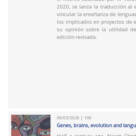
2020, se lanza la traducción al
vincular la enseñanza de lenguas
los implicados en proyectos de 
su opinión sobre la utilidad d
edición revisada.
06/03/2026 | 106
Genes, brains, evolution and lang
Half a century ago, Noam Chom