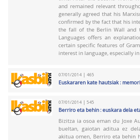
and remained relevant throughou
generally agreed that his Marxis
confirmed by the fact that his in
the fall of the Berlin Wall and
Languages offers an explanation
certain specific features of Grams
interest in language, especially in
07/01/2014 | 465
Euskararen kate hautsiak : memoria
07/01/2014 | 545
Berriro eta behin : euskara dela e
Bizitza ia osoa eman du Joxe Au
bueltan, gaiotan aditua ez dela
akitua omen, Berriro eta behin 