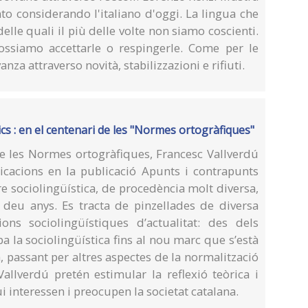
o considerando l'italiano d'oggi. La lingua che
elle quali il più delle volte non siamo coscienti.
ossiamo accettarle o respingerle. Come per le
anza attraverso novità, stabilizzazioni e rifiuti.
cs : en el centenari de les "Normes ortogràfiques"
de les Normes ortogràfiques, Francesc Vallverdú
icacions en la publicació Apunts i contrapunts
re sociolingüística, de procedència molt diversa,
s deu anys. Es tracta de pinzellades de diversa
ons sociolingüístiques d’actualitat: des dels
a la sociolingüística fins al nou marc que s’està
a, passant per altres aspectes de la normalització
allverdú pretén estimular la reflexió teòrica i
 interessen i preocupen la societat catalana.