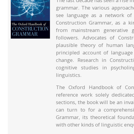
The last decade has seen a rise i
grammar. The various approaches
see language as a network of 
Construction Grammar, as a kind 
from mainstream generative
followers. Advocates of Const
plausible theory of human lan
principled account of language
change. Research in Construct
cognitive studies in psycholin
linguistics.
The Oxford Handbook of Const
reference work solely dedicate
sections, the book will be an inv
can turn to for a comprehensi
Grammar, its theoretical founda
with other kinds of linguistic enq