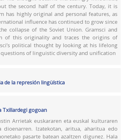
t the second half of the century. Today, it is
m has highly original and personal features, as
ternational influence has continued to grow since
 the collapse of the Soviet Union. Gramsci and
 of this originality and traces the origins of
ci’s political thought by looking at his lifelong
 questions of linguistic diversity and unification
 de la represión lingüística
ta Txillardegi gogoan
stin Arrietak euskararen eta euskal kulturaren
 dioenarren. Izatekotan, aritua, aharitua edo
honetako pasarte batean azaltzen digunez. Hala