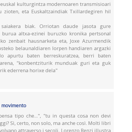
 euskal kulturgintza modernoaren transmisioari
 zioten, eta Euskaltzaindiak Txillardegiren hil
saiakera biak. Orriotan daude jasota gure
 burua altxa-ezinei buruzko kronika pertsonal
uzko zenbait hausnarketa eta, Joxe Azurmendik
 osteko belaunaldiaren lorpen handiaren argazki
o apurtu baten berreskuratzea, berri baten
soarena, "konbentziturik munduak guri eta guk
ik ederrena horixe dela"
in movimento
 pensa tipo che...", "tu in questa cosa non devi
oggi? Sì, certo, non solo, ma anche così. Molti libri
lvano attraverso i secoli. Lorenzo Renzi illustra