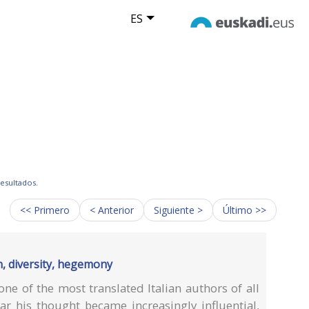
ES
resultados.
<< Primero
< Anterior
Siguiente >
Último >>
n, diversity, hegemony
ne of the most translated Italian authors of all
r his thought became increasingly influential,