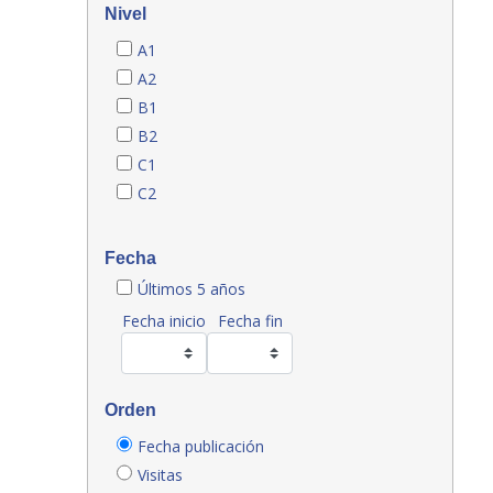
Nivel
A1
A2
B1
B2
C1
C2
Fecha
Últimos 5 años
Fecha inicio
Fecha fin
Orden
Fecha publicación
Visitas