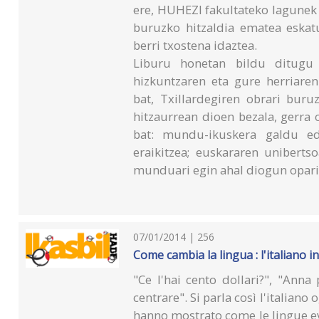
ere, HUHEZI fakultateko lagunek
buruzko hitzaldia ematea eskatu
berri txostena idaztea.
Liburu honetan bildu ditugu 
hizkuntzaren eta gure herriaren
bat, Txillardegiren obrari bur
hitzaurrean dioen bezala, gerra
bat: mundu-ikuskera galdu ed
eraikitzea; euskararen unibert
munduari egin ahal diogun oparir
07/01/2014 | 256
Come cambia la lingua : l'italiano 
"Ce l'hai cento dollari?", "Anna
centrare". Si parla così l'italiano 
hanno mostrato come le lingue evo