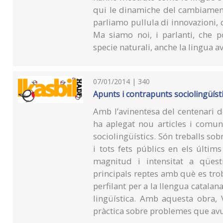
qui le dinamiche del cambiament
parliamo pullula di innovazioni, d
Ma siamo noi, i parlanti, che p
specie naturali, anche la lingua av
07/01/2014 | 340
Apunts i contrapunts sociolingüísti
Amb l’avinentesa del centenari 
ha aplegat nou articles i comun
sociolingüístics. Són treballs sob
i tots fets públics en els últim
magnitud i intensitat a qüesti
principals reptes amb què es trob
perfilant per a la llengua catalan
lingüística. Amb aquesta obra, V
pràctica sobre problemes que avui