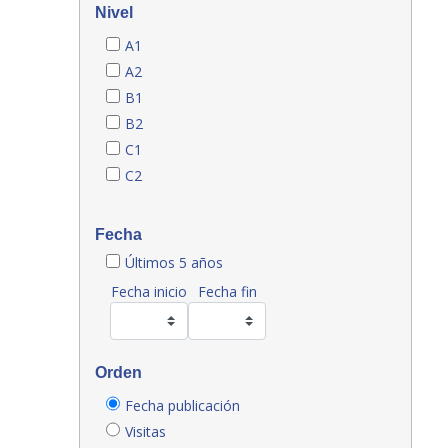
Nivel
A1
A2
B1
B2
C1
C2
Fecha
Últimos 5 años
Fecha inicio
Fecha fin
Orden
Fecha publicación
Visitas