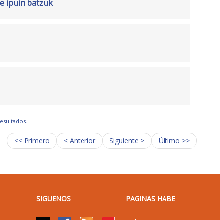
te ipuin batzuk
resultados.
<< Primero
< Anterior
Siguiente >
Último >>
SIGUENOS
PAGINAS HABE