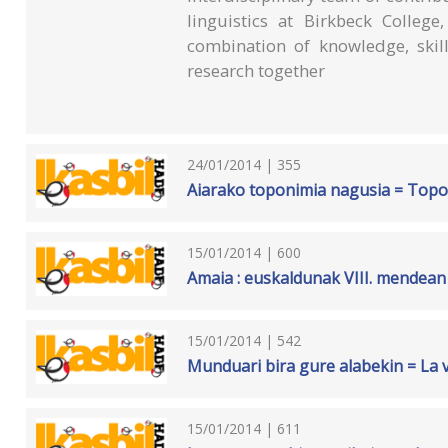
linguistics at Birkbeck Colleg
combination of knowledge, skil
research together
24/01/2014 | 355
Aiarako toponimia nagusia = Topo
15/01/2014 | 600
Amaia : euskaldunak VIII. mendean
15/01/2014 | 542
Munduari bira gure alabekin = La v
15/01/2014 | 611