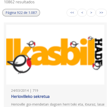
10862 resultados
Página 922 de 1.087
<<
<
>
>>
24/03/2014 | 719
Heriovilleko sekretua
Herioville goi-mendietan dagoen herri txiki eta, itxuraz, lasai