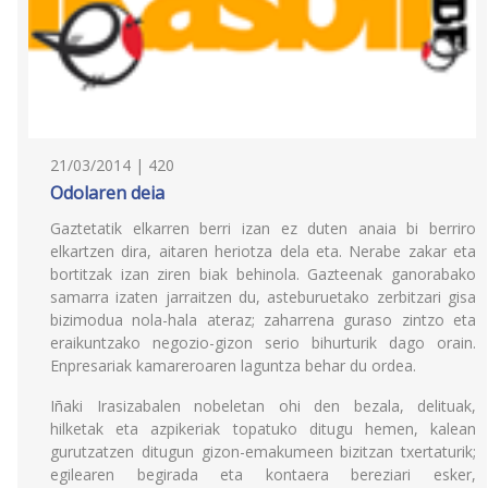
21/03/2014 | 420
Odolaren deia
Gaztetatik elkarren berri izan ez duten anaia bi berriro
elkartzen dira, aitaren heriotza dela eta. Nerabe zakar eta
bortitzak izan ziren biak behinola. Gazteenak ganorabako
samarra izaten jarraitzen du, asteburuetako zerbitzari gisa
bizimodua nola-hala ateraz; zaharrena guraso zintzo eta
eraikuntzako negozio-gizon serio bihurturik dago orain.
Enpresariak kamareroaren laguntza behar du ordea.
Iñaki Irasizabalen nobeletan ohi den bezala, delituak,
hilketak eta azpikeriak topatuko ditugu hemen, kalean
gurutzatzen ditugun gizon-emakumeen bizitzan txertaturik;
egilearen begirada eta kontaera bereziari esker,