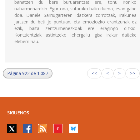
banatzen du bere buruarentzat ere, tonu ironiko
nabarmenarekin. Egur ona, sutarako balio duena, esan gabe
doa. Danele Sarriugarteren idazkera zorrotzak, irakurlea
jartzen du beti jo puntuan, eta emoziozko erantzunak ez
ezik, baita zentzumenezkoak ere eragingo dizkio.
Kontzientziak astintzeko lehergailu gisa irakur daiteke
eleberri hau.
Página 922 de 1.087
<<
<
>
>>
SIGUENOS