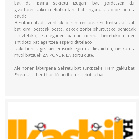
bat da. Baina sekretu izugarri bat gordetzen du,
gizadiarentzako mehatxu larri bat: inguruak zonbiz beteta
daude.
Herritarrentzat, zonbiak beren ondarearen funtsezko zati
bat dira, besteak beste, askok zonbi bihurtutako senideak
dituztelako, eta egunen batean normal bihurtuko dituen
antidoto bat agertzea espero dutelako.
Izaki horiek gizakiei erasorik egin ez diezaieten, neska eta
mutil batzuek ZA KOADRILA sortu dute.
Ale honen laburpena: Sekretu bat aurkitzeke. Herri galdu bat.
Errealitate berri bat. Koadrilla misteriotsu bat.