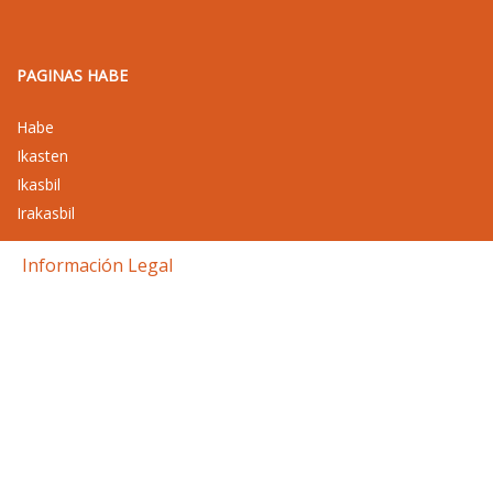
PAGINAS HABE
Habe
Ikasten
Ikasbil
Irakasbil
Información Legal