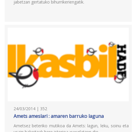
jabetzan gertatuko bihurrikeriengatik.
24/03/2014 | 352
Amets ameslari : amaren barruko laguna
Ametsez beteriko mutikoa da Amets: lagun, leku, soinu eta
usain bakoitzak bere istorioa xuxurlatzen dio.