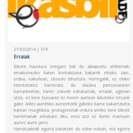
21/03/2014 | 374
Erraiak
Bikote haustura mingarri bat du abiapuntu eleberriak;
emakumezko baten kontakizuna bakarrik iritsiko zaio,
ordea, irakurleari, obsesio bihurtuta. Horregatik, ez ohiko
intentsitatez barneratu da idazlea pertsonaiaren
barrunbeetan, haren zokorik ezkutuenak, erraiak, agerian
utziz, ez bere buruaren ez inoren aurrean biluzteko lotsarik
gabe. Aldez aurretiko aurreiritzirik gabeko barne bakarrizketa
batean murgilduta, protagonistak ordura arteko bere bikote
harremanak xehatuko ditu, inoiz utzi ez duten mamuen
aurrez aurre jarriz.
Narratzaileak egurra banatzen du ezker-eskuin, eta egurra