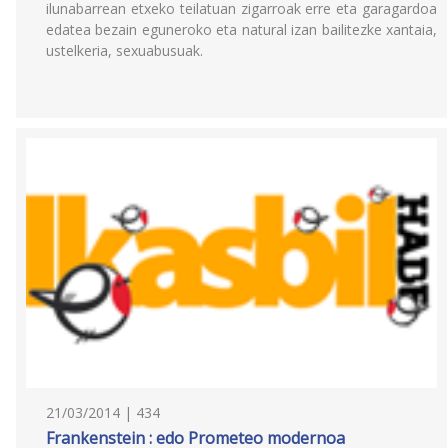
ilunabarrean etxeko teilatuan zigarroak erre eta garagardoa
edatea bezain eguneroko eta natural izan bailitezke xantaia,
ustelkeria, sexuabusuak.
21/03/2014 | 434
Frankenstein : edo Prometeo modernoa