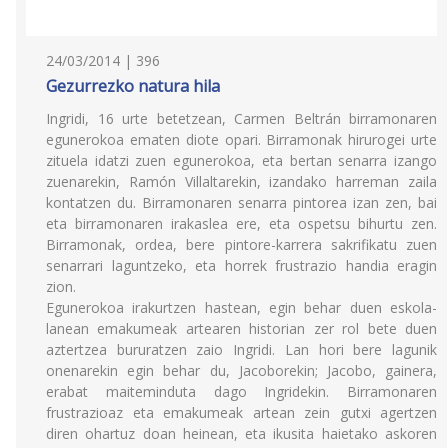
24/03/2014 | 396
Gezurrezko natura hila
Ingridi, 16 urte betetzean, Carmen Beltrán birramonaren
egunerokoa ematen diote opari. Birramonak hirurogei urte
zituela idatzi zuen egunerokoa, eta bertan senarra izango
zuenarekin, Ramón Villaltarekin, izandako harreman zaila
kontatzen du. Birramonaren senarra pintorea izan zen, bai
eta birramonaren irakaslea ere, eta ospetsu bihurtu zen.
Birramonak, ordea, bere pintore-karrera sakrifikatu zuen
senarrari laguntzeko, eta horrek frustrazio handia eragin
zion.
Egunerokoa irakurtzen hastean, egin behar duen eskola-
lanean emakumeak artearen historian zer rol bete duen
aztertzea bururatzen zaio Ingridi. Lan hori bere lagunik
onenarekin egin behar du, Jacoborekin; Jacobo, gainera,
erabat maiteminduta dago Ingridekin. Birramonaren
frustrazioaz eta emakumeak artean zein gutxi agertzen
diren ohartuz doan heinean, eta ikusita haietako askoren