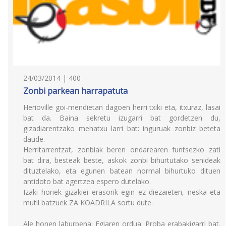
24/03/2014 | 400
Zonbi parkean harrapatuta
Herioville goi-mendietan dagoen herri txiki eta, itxuraz, lasai
bat da. Baina sekretu izugarri bat gordetzen du,
gizadiarentzako mehatxu larri bat: inguruak zonbiz beteta
daude.
Herritarrentzat, zonbiak beren ondarearen funtsezko zati
bat dira, besteak beste, askok zonbi bihurtutako senideak
dituztelako, eta egunen batean normal bihurtuko dituen
antidoto bat agertzea espero dutelako.
Izaki horiek gizakiei erasorik egin ez diezaieten, neska eta
mutil batzuek ZA KOADRILA sortu dute.
Ale honen laburpena: Egiaren ordua. Proba erabakigarri bat.