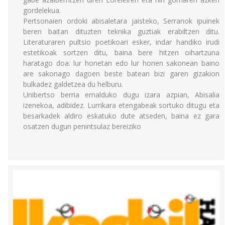
gordelekua.
Pertsonaien ordoki abisaletara jaisteko, Serranok ipuinek
beren baitan dituzten teknika guztiak erabiltzen ditu.
Literaturaren pultsio poetikoari esker, indar handiko irudi
estetikoak sortzen ditu, baina bere hitzen oihartzuna
haratago doa: lur honetan edo lur honen sakonean baino
are sakonago dagoen beste batean bizi garen gizakion
bulkadez galdetzea du helburu.
Unibertso berria ernalduko dugu izara azpian, Abisalia
izenekoa, adibidez. Lurrikara etengabeak sortuko ditugu eta
besarkadek aldiro eskatuko dute atseden, baina ez gara
osatzen dugun penintsulaz bereiziko