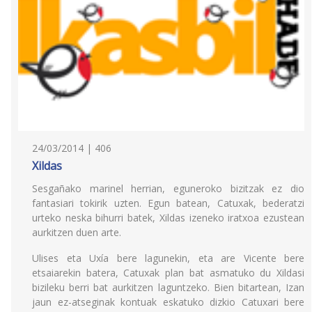
24/03/2014 | 406
Xildas
Sesgañako marinel herrian, eguneroko bizitzak ez dio
fantasiari tokirik uzten. Egun batean, Catuxak, bederatzi
urteko neska bihurri batek, Xildas izeneko iratxoa ezustean
aurkitzen duen arte.
Ulises eta Uxía bere lagunekin, eta are Vicente bere
etsaiarekin batera, Catuxak plan bat asmatuko du Xildasi
bizileku berri bat aurkitzen laguntzeko. Bien bitartean, Izan
jaun ez-atseginak kontuak eskatuko dizkio Catuxari bere