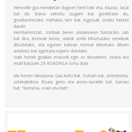
Herioville goi-mendietan dagoen herri txiki eta, itxuraz, lasai
bat da. Baina sekretu izugarri bat gordetzen du,
gizadiarentzako mehatxu larri bat: inguruak zonbiz beteta
daude.
Herritarrentzat, zonbiak beren ondarearen funtsezko zati
bat dira, besteak beste, askok zonbi bihurtutako senideak
dituztelako, eta egunen batean normal bihurtuko dituen
antidoto bat agertzea espero dutelako.
Izaki horiek gizakiei erasorik egin ez diezaieten, neska eta
mutil batzuek ZA KOADRILA sortu dute.
Ale honen laburpena: Gau beltz bat. Dohain bat, sinestezina,
ustekabekoa. Etsaia gertu eta arerio-lurralde bat. Garrasi
bat: “Kemena, orain eta beti”.