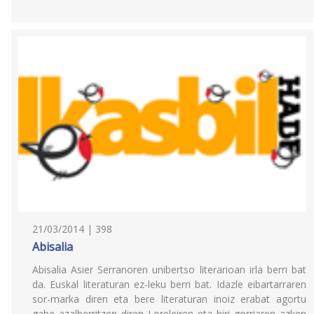
21/03/2014 | 398
Abisalia
Abisalia Asier Serranoren unibertso literarioan irla berri bat
da. Euskal literaturan ez-leku berri bat. Idazle eibartarraren
sor-marka diren eta bere literaturan inoiz erabat agortu
gabe azalberritzen diren Loreleiren eta hiri gorriaren azken