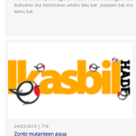
Bizitzaren eta heriotzaren arteko leku bat. Jazarpen bat eta
damu bat.
24/03/2014 | 718
Zonbi mutanteen gaua