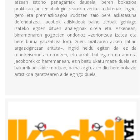
atzean istorio penagarriak daudela, beren bokazioa
praktikan jartzen ahalegintzearekin zerikusia dutenak, Ingridi
gero eta premiazkoagoa iruditzen zaio bere askatasuna
defendatzea, Jacobok adiskideak baino zerbait gehiago
izateko egiten dituen ahaleginak direla eta. Azkenean,
birramonaren gogoeten ondorioz –zoriontsua izatea eta
bere burua gauzatzea lortu zuen, bizitzaren azken zatian
argazkigintzan arituta–, Ingrid heldu egiten da, ez da
manikeismoetan erortzen, eta urrats bat egiten du aurrera
Jacoborekiko harremanean, ezin baitu ukatu maite duela, ez
bakarrik adiskide moduan, baina argi uzten dio bere bokazio
artistikoa garatzearen alde egingo duela.