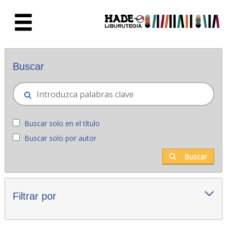
Saltar al contenido principal
Novedades - Liburutegia
Buscar
Buscar solo en el título
Buscar solo por autor
Buscar
Filtrar por