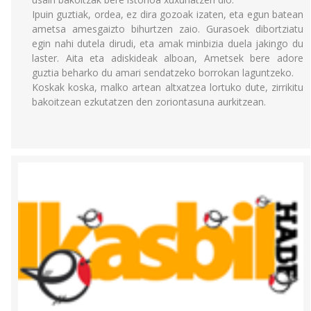
Ipuin guztiak, ordea, ez dira gozoak izaten, eta egun batean
ametsa amesgaizto bihurtzen zaio. Gurasoek dibortziatu
egin nahi dutela dirudi, eta amak minbizia duela jakingo du
laster. Aita eta adiskideak alboan, Ametsek bere adore
guztia beharko du amari sendatzeko borrokan laguntzeko.
Koskak koska, malko artean altxatzea lortuko dute, zirrikitu
bakoitzean ezkutatzen den zoriontasuna aurkitzean.