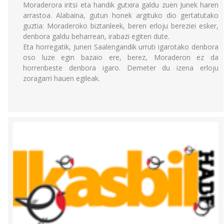
Moraderora iritsi eta handik gutxira galdu zuen Junek haren
arrastoa. Alabaina, gutun honek argituko dio gertatutako
guztia: Moraderoko biztanleek, beren erloju bereziei esker,
denbora galdu beharrean, irabazi egiten dute.
Eta horregatik, Juneri Saalengandik urruti igarotako denbora
oso luze egin bazaio ere, berez, Moraderon ez da
horrenbeste denbora igaro. Demeter du izena erloju
zoragarri hauen egileak.