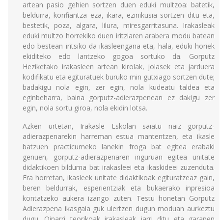
artean pasio gehien sortzen duen eduki multzoa: batetik,
beldurra, konfiantza eza, ikara, ezinikusia sortzen ditu eta,
bestetik, poza, algara, lilura, miresgarritasuna. Irakasleak
eduki multzo horrekiko duen iritziaren arabera modu batean
edo bestean iritsiko da ikasleengana eta, hala, eduki horiek
ekiditeko edo lantzeko gogoa sortuko da. Gorputz
Heziketako irakasleen artean kirolak, jolasek eta jarduera
kodifikatu eta egituratuek buruko min gutxiago sortzen dute;
badakigu nola egin, zer egin, nola kudeatu taldea eta
eginbeharra, baina gorputz-adierazpenean ez dakigu zer
egin, nola sortu giroa, nola ekidin lotsa.
Azken urtetan, Irakasle Eskolan saiatu naiz gorputz-
adierazpenarekin harreman estua mantentzen, eta ikasle
batzuen practicumeko lanekin froga bat egitea erabaki
genuen, gorputz-adierazpenaren inguruan egitea unitate
didaktikoen bilduma bat irakasleei eta ikaskideei zuzenduta.
Era horretan, ikasleek unitate didaktikoak egituratzeaz gain,
beren beldurrak, esperientziak eta bukaerako inpresioa
kontatzeko aukera izango zuten. Testu honetan Gorputz
Adierazpena ikasgaia guk ulertzen dugun moduan aurkeztu
dugu. Oinarri teorikoak irakasleak jarri ditu eta garapen