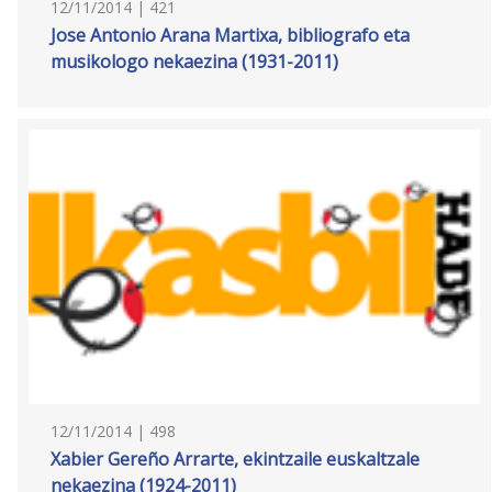
12/11/2014 | 421
Jose Antonio Arana Martixa, bibliografo eta
musikologo nekaezina (1931-2011)
12/11/2014 | 498
Xabier Gereño Arrarte, ekintzaile euskaltzale
nekaezina (1924-2011)