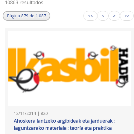
10863 resultados
Página 879 de 1.087
<<
<
>
>>
12/11/2014 | 820
Ahoskera lantzeko argibideak eta jarduerak :
laguntzarako materiala : teoría eta praktika