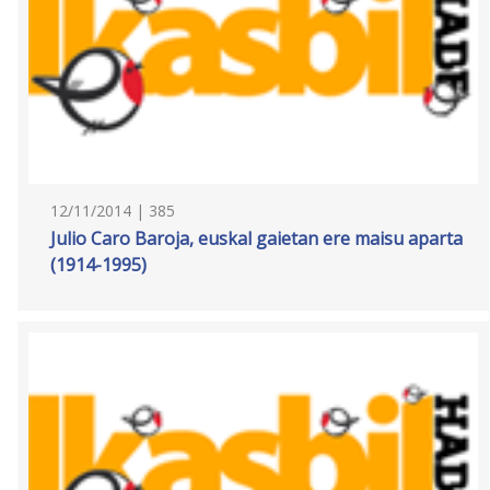
12/11/2014 | 385
Julio Caro Baroja, euskal gaietan ere maisu aparta
(1914-1995)