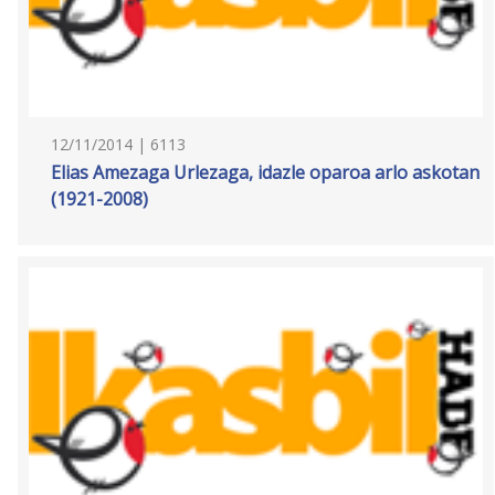
12/11/2014 | 6113
Elias Amezaga Urlezaga, idazle oparoa arlo askotan
(1921-2008)