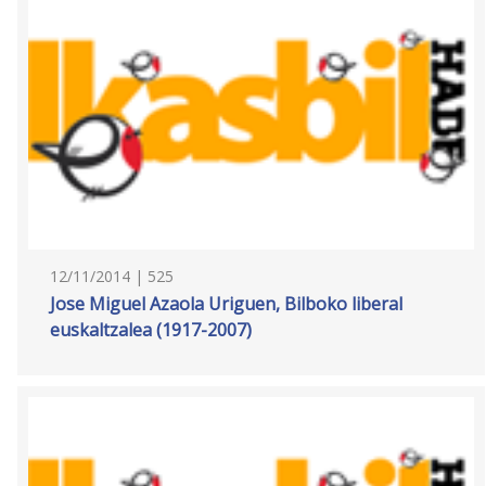
12/11/2014 | 525
Jose Miguel Azaola Uriguen, Bilboko liberal
euskaltzalea (1917-2007)