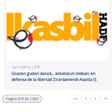
12/11/2014 | 371
Goazen gudari danok... askatasun-bidean: en
defensa de la libertad Zirardamendi-Aiastia (S
Página 879 de 1.087
<<
<
>
>>