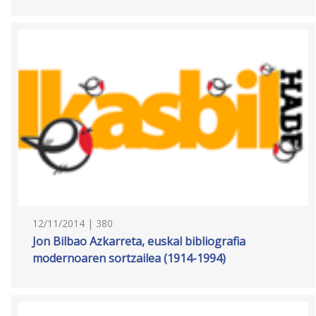
12/11/2014 | 380
Jon Bilbao Azkarreta, euskal bibliografia
modernoaren sortzailea (1914-1994)