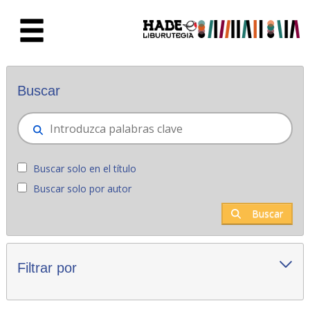
Saltar al contenido principal
Novedades - Liburutegia
Buscar
Buscar solo en el título
Buscar solo por autor
Buscar
Filtrar por