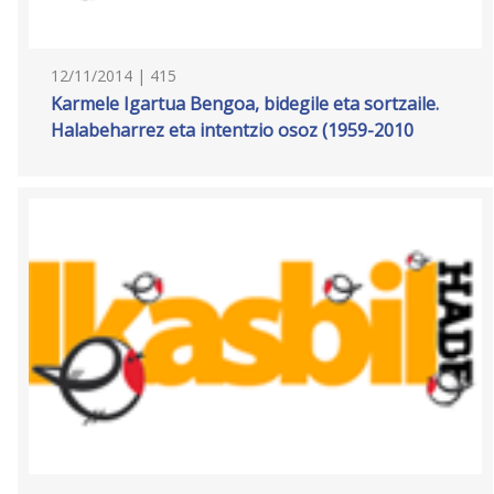
12/11/2014 | 415
Karmele Igartua Bengoa, bidegile eta sortzaile.
Halabeharrez eta intentzio osoz (1959-2010