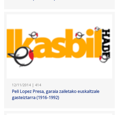
12/11/2014 | 414
Peli Lopez Presa, garaia zailetako euskaltzale
gasteiztarra (1916-1992)