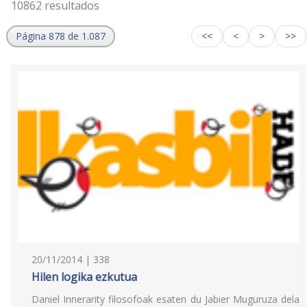
10862 resultados
Página 878 de 1.087
<<
<
>
>>
20/11/2014 | 338
Hilen logika ezkutua
Daniel Innerarity filosofoak esaten du Jabier Muguruza dela