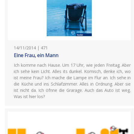
14/11/2014 | 471
Eine Frau, ein Mann
Ich komme nach Hause. Um 17 Uhr, wie jeden Freitag. Aber
ich sehe kein Licht. Alles its dunkel. Komisch, denke ich, wo
ist meine Frau? Ich mache die Lampe im Flur an. Ich sehe in
die Küche und ins Schlafzimmer. Alles in Ordnung. Aber sie
ist nicht da. Ich öfnne die Grarage. Auch das Auto ist weg.
Was ist hier los?