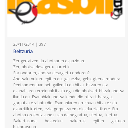
20/11/2014 | 397
Beltzuria
Zer gertatzen da ahotsaren espazioan.
Zer, ahotsa desagertu aurretik.
Eta ondoren, ahotsa desagertu ondoren?
Ahotsak mukuru egiten du, gainezka, gehiegikeria modura.
Pentsamenduan beti gailendu da hitza. Hitzaren eta
esanahiaren erreinuak itzala egin dio ahotsari. Hitzak ahotsa
ilundu du. Esanahiak ahotsa kendu dio hitzari, haragia,
gorputza ezabatu dio. Esanahiaren erreinuan hitza ez da
eztarritik irteten, ezta gorputzaren tolesduretatik ere. Eta
ahotsa orokortasunez izan da begiratua, ulertua, ikertua.
Bakartasuna, besteekin bakarrak egiten gaituen
bakartasuna,