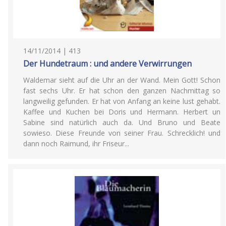
14/11/2014 | 413
Der Hundetraum : und andere Verwirrungen
Waldemar sieht auf die Uhr an der Wand. Mein Gott! Schon
fast sechs Uhr. Er hat schon den ganzen Nachmittag so
langweilig gefunden. Er hat von Anfang an keine lust gehabt.
Kaffee und Kuchen bei Doris und Hermann. Herbert un
Sabine sind natürlich auch da. Und Bruno und Beate
sowieso. Diese Freunde von seiner Frau. Schrecklich! und
dann noch Raimund, ihr Friseur...