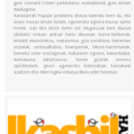
gure Leonard Cohen partikularra, euskaldunok gure artean
daukaguna.
Kanadarrak Popular problems diskoa kaleratu berri du, eta
arazo itxuraz arrunt horiek, eguneroko egoera itxuraz xume
horiek, izan dira beste behin ere Muguruzak bere liburua
idazteko orduan aintzat hartu dituenak: Barne-beldurrak,
krisialdi ekonomikoa, matxismoa, giza kondizioa, harreman
sozialak, sentsualitatea, itxaropenak, bikote-harremanak,
barneko indar ezezagunak, kulturaren egoera, bakardadea,
duintasuna, zahartzaroa… horiek guztiak, umorez
zipriztindurik, geure eguneroko bizimoduan txertaturik
azaltzen dira Hilen logika ezkutua liburu eder honetan.