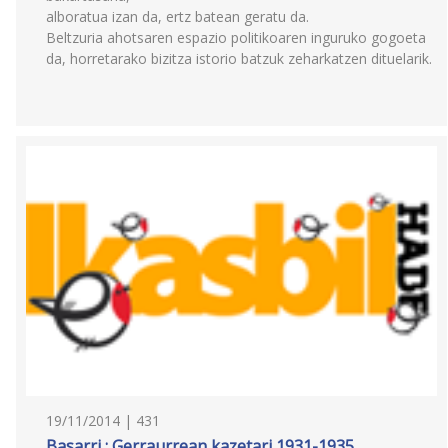
alboratua izan da, ertz batean geratu da.
Beltzuria ahotsaren espazio politikoaren inguruko gogoeta
da, horretarako bizitza istorio batzuk zeharkatzen dituelarik.
19/11/2014 | 431
Basarri : Gerraurrean kazetari 1931-1935