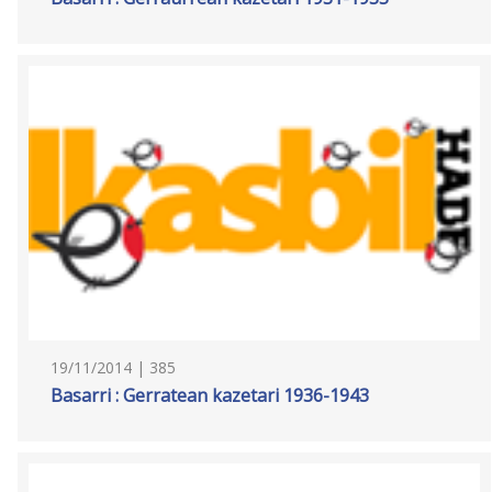
19/11/2014 | 385
Basarri : Gerratean kazetari 1936-1943