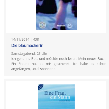
14/11/2014 | 438
Die blaumacherin
Samstagabend, 23 Uhr
Ich gehe ins Bett und möchte noch lesen. Mein neues Buch.
Ein Freund hat es mir geschenkt. Ich habe es schon
angefangen, total spannend.