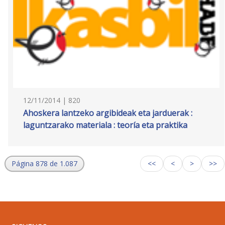
12/11/2014 | 820
Ahoskera lantzeko argibideak eta jarduerak :
laguntzarako materiala : teoría eta praktika
Página 878 de 1.087
<<
<
>
>>