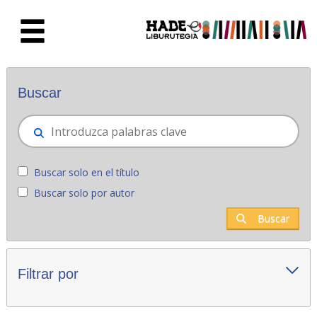
Saltar al contenido principal
Novedades - Liburutegia
Buscar
Buscar solo en el título
Buscar solo por autor
Buscar
Filtrar por