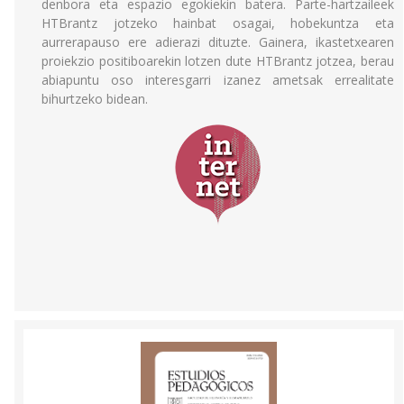
denbora eta espazio egokiekin batera. Parte-hartzaileek
HTBrantz jotzeko hainbat osagai, hobekuntza eta
aurrerapauso ere adierazi dituzte. Gainera, ikastetxearen
proiekzio positiboarekin lotzen dute HTBrantz jotzea, berau
abiapuntu oso interesgarri izanez ametsak errealitate
bihurtzeko bidean.