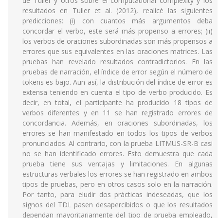
de Tuller y otros sobre el computational complexity y los
resultados en Tuller et al. (2012), realicé las siguientes
predicciones: (i) con cuantos más argumentos deba
concordar el verbo, este será más propenso a errores; (ii)
los verbos de oraciones subordinadas son más propensos a
errores que sus equivalentes en las oraciones matrices. Las
pruebas han revelado resultados contradictorios. En las
pruebas de narración, el índice de error según el número de
tokens es bajo. Aun así, la distribución del índice de error es
extensa teniendo en cuenta el tipo de verbo producido. Es
decir, en total, el participante ha producido 18 tipos de
verbos diferentes y en 11 se han registrado errores de
concordancia. Además, en oraciones subordinadas, los
errores se han manifestado en todos los tipos de verbos
pronunciados. Al contrario, con la prueba LITMUS-SR-B casi
no se han identificado errores. Esto demuestra que cada
prueba tiene sus ventajas y limitaciones. En algunas
estructuras verbales los errores se han registrado en ambos
tipos de pruebas, pero en otros casos solo en la narración.
Por tanto, para eludir dos prácticas indeseadas, que los
signos del TDL pasen desapercibidos o que los resultados
dependan mayoritariamente del tipo de prueba empleado,