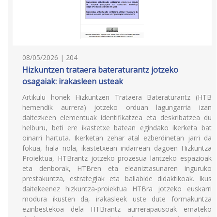
08/05/2026 | 204
Hizkuntzen trataera bateraturantz jotzeko
osagaiak: irakasleen usteak
Artikulu honek Hizkuntzen Trataera Bateraturantz (HTB
hemendik aurrera) jotzeko orduan lagungarria izan
daitezkeen elementuak identifikatzea eta deskribatzea du
helburu, beti ere ikastetxe batean egindako ikerketa bat
oinarri hartuta. Ikerketan zehar atal ezberdinetan jarri da
fokua, hala nola, ikastetxean indarrean dagoen Hizkuntza
Proiektua, HTBrantz jotzeko prozesua lantzeko espazioak
eta denborak, HTBren eta eleaniztasunaren inguruko
prestakuntza, estrategiak eta baliabide didaktikoak. Ikus
daitekeenez hizkuntza-proiektua HTBra jotzeko euskarri
modura ikusten da, irakasleek uste dute formakuntza
ezinbestekoa dela HTBrantz aurrerapausoak emateko