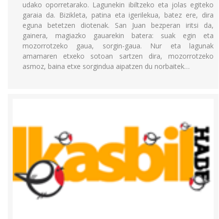
udako oporretarako. Lagunekin ibiltzeko eta jolas egiteko
garaia da. Bizikleta, patina eta igerilekua, batez ere, dira
eguna betetzen diotenak. San Juan bezperan iritsi da,
gainera, magiazko gauarekin batera: suak egin eta
mozorrotzeko gaua, sorgin-gaua. Nur eta lagunak
amamaren etxeko sotoan sartzen dira, mozorrotzeko
asmoz, baina etxe sorgindua aipatzen du norbaitek…