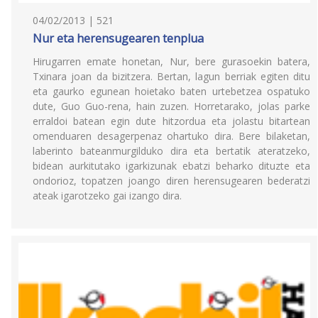
04/02/2013 | 521
Nur eta herensugearen tenplua
Hirugarren emate honetan, Nur, bere gurasoekin batera,
Txinara joan da bizitzera. Bertan, lagun berriak egiten ditu
eta gaurko egunean hoietako baten urtebetzea ospatuko
dute, Guo Guo-rena, hain zuzen. Horretarako, jolas parke
erraldoi batean egin dute hitzordua eta jolastu bitartean
omenduaren desagerpenaz ohartuko dira. Bere bilaketan,
laberinto bateanmurgilduko dira eta bertatik ateratzeko,
bidean aurkitutako igarkizunak ebatzi beharko dituzte eta
ondorioz, topatzen joango diren herensugearen bederatzi
ateak igarotzeko gai izango dira.