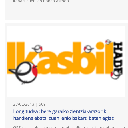
irabazi duen lan honen asmoa.
27/02/2013 | 509
Longitudea : bere garaiko zientzia-arazorik
handiena ebatzi zuen jenio bakarti baten egiaz
GPSa eta abar tresna arruntak diren garai honetan, ezin