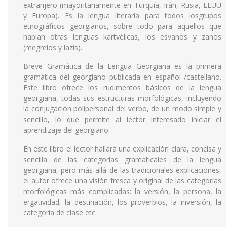
extranjero (mayoritariamente en Turquía, Irán, Rusia, EEUU
y Europa). Es la lengua literaria para todos losgrupos
etnográficos georgianos, sobre todo para aquellos que
hablan otras lenguas kartvélicas, los esvanos y zanos
(megrelos y lazis).
Breve Gramática de la Lengua Georgiana es la primera
gramática del georgiano publicada en español /castellano.
Este libro ofrece los rudimentos básicos de la lengua
georgiana, todas sus estructuras morfológicas, incluyendo
la conjugación polipersonal del verbo, de un modo simple y
sencillo, lo que permite al lector interesado iniciar el
aprendizaje del georgiano.
En este libro el lector hallará una explicación clara, concisa y
sencilla de las categorías gramaticales de la lengua
georgiana, pero más allá de las tradicionales explicaciones,
el autor ofrece una visión fresca y original de las categorías
morfológicas más complicadas: la versión, la persona, la
ergatividad, la destinación, los proverbios, la inversión, la
categoría de clase etc.