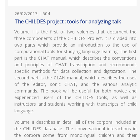
26/02/2013 | 504
The CHILDES project : tools for analyzing talk
Volume I is the first of two volumes that document the
three components of the CHILDES Project. It is divided into
two parts which provide an introduction to the use of
computational tools for studying language learning. The first
part is the CHAT manual, which describes the conventions
and principles of CHAT transcription and recommends
specific methods for data collection and digitization. The
second part is the CLAN manual, which describes the uses
of the editor, sonic CHAT, and the various analytic
commands. The book will be useful for both novice and
experienced users of the CHILDES tools, as well as
instructors and students working with transcripts of child
language.
Volume II describes in detail all of the corpora included in
the CHILDES database. The conversational interactions in
the corpora come from monolingual children and their