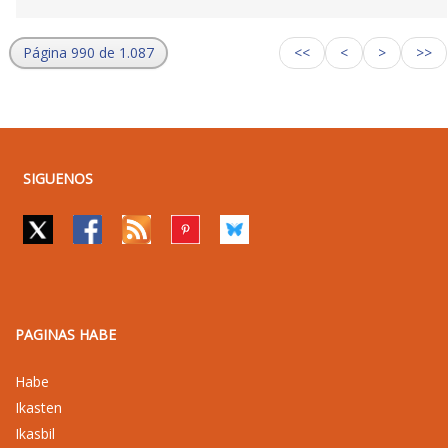
Página 990 de 1.087
<<
<
>
>>
SIGUENOS
PAGINAS HABE
Habe
Ikasten
Ikasbil