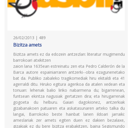
26/02/2013 | 489
Bizitza amets
Bizitza amets ez da edozein antzezlan: literatur mugimendu
barrokoari atxikitzen
zaion lana 1635ean estreinatu zen eta Pedro Calderón de la
Barca autore espainiarraren antzerki--obra ezagunenetako
bat da. Publiko zabaleko tragikomediak hiru ekitaldi eta 41
agerraldi ditu. Hiruko egitura agerikoa da atalen xedean eta
tonuan: lehenak balio liriko nabarmena du; bigarrenean,
funtsean ekintza nagusiak gertatzen dira; eta hirugarrenak
gogoeta du helburu. Gaiari dagokionez, antzerkiak
gizabanakoen patuaren eta askatasunaren arteko talka du
langai, Barrokoko beste hainbat lanen ildoari jarraiki:
ameslariak zer amets egiten duen ez dakien bezalaxe,
gizakiak ez du bere bizitza erabakitzen, baina Segismundo