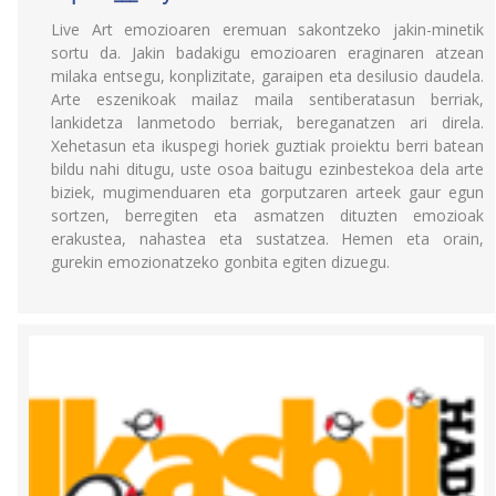
Live Art emozioaren eremuan sakontzeko jakin-minetik
sortu da. Jakin badakigu emozioaren eraginaren atzean
milaka entsegu, konplizitate, garaipen eta desilusio daudela.
Arte eszenikoak mailaz maila sentiberatasun berriak,
lankidetza lanmetodo berriak, bereganatzen ari direla.
Xehetasun eta ikuspegi horiek guztiak proiektu berri batean
bildu nahi ditugu, uste osoa baitugu ezinbestekoa dela arte
biziek, mugimenduaren eta gorputzaren arteek gaur egun
sortzen, berregiten eta asmatzen dituzten emozioak
erakustea, nahastea eta sustatzea. Hemen eta orain,
gurekin emozionatzeko gonbita egiten dizuegu.