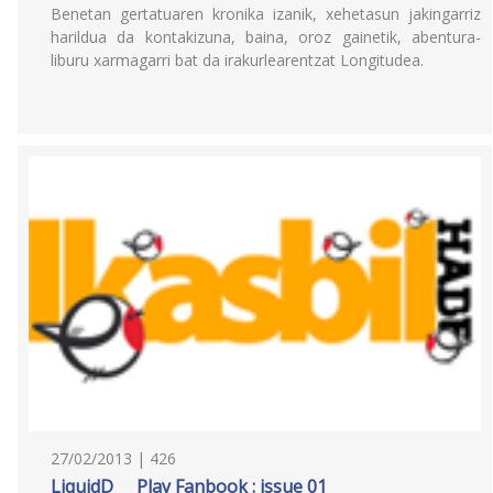
Benetan gertatuaren kronika izanik, xehetasun jakingarriz
harildua da kontakizuna, baina, oroz gainetik, abentura-
liburu xarmagarri bat da irakurlearentzat Longitudea.
27/02/2013 | 426
LiquidD___Play Fanbook : issue 01