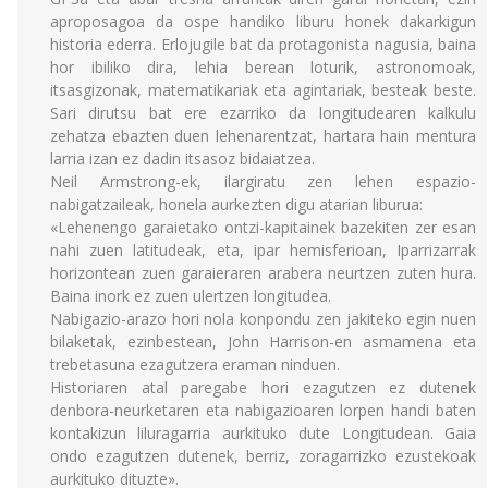
aproposagoa da ospe handiko liburu honek dakarkigun
historia ederra. Erlojugile bat da protagonista nagusia, baina
hor ibiliko dira, lehia berean loturik, astronomoak,
itsasgizonak, matematikariak eta agintariak, besteak beste.
Sari dirutsu bat ere ezarriko da longitudearen kalkulu
zehatza ebazten duen lehenarentzat, hartara hain mentura
larria izan ez dadin itsasoz bidaiatzea.
Neil Armstrong-ek, ilargiratu zen lehen espazio-
nabigatzaileak, honela aurkezten digu atarian liburua:
«Lehenengo garaietako ontzi-kapitainek bazekiten zer esan
nahi zuen latitudeak, eta, ipar hemisferioan, Iparrizarrak
horizontean zuen garaieraren arabera neurtzen zuten hura.
Baina inork ez zuen ulertzen longitudea.
Nabigazio-arazo hori nola konpondu zen jakiteko egin nuen
bilaketak, ezinbestean, John Harrison-en asmamena eta
trebetasuna ezagutzera eraman ninduen.
Historiaren atal paregabe hori ezagutzen ez dutenek
denbora-neurketaren eta nabigazioaren lorpen handi baten
kontakizun liluragarria aurkituko dute Longitudean. Gaia
ondo ezagutzen dutenek, berriz, zoragarrizko ezustekoak
aurkituko dituzte».