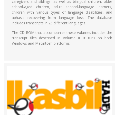
caregivers and siblings, as well as bilingual children, older
school-aged children, adult second-language learners,
children with various types of language disabilities, and
aphasic recovering from language loss. The database
includes transcripts in 26 different languages.
The CD-ROM that accompanies these volumes includes the
transcript files described in Volume II. It runs on both
Windows and Macintosh platforms.