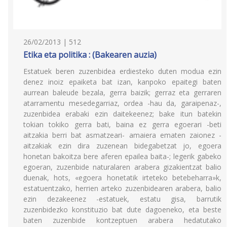
26/02/2013 | 512
Etika eta politika : (Bakearen auzia)
Estatuek beren zuzenbidea erdiesteko duten modua ezin
denez inoiz epaiketa bat izan, kanpoko epaitegi baten
aurrean baleude bezala, gerra baizik; gerraz eta gerraren
atarramentu mesedegarriaz, ordea -hau da, garaipenaz-,
zuzenbidea erabaki ezin daitekeenez; bake itun batekin
tokian tokiko gerra bati, baina ez gerra egoerari -beti
aitzakia berri bat asmatzeari- amaiera ematen zaionez -
aitzakiak ezin dira zuzenean bidegabetzat jo, egoera
honetan bakoitza bere aferen epailea baita-; legerik gabeko
egoeran, zuzenbide naturalaren arabera gizakientzat balio
duenak, hots, «egoera honetatik irteteko betebeharra»k,
estatuentzako, herrien arteko zuzenbidearen arabera, balio
ezin dezakeenez -estatuek, estatu gisa, barrutik
zuzenbidezko konstituzio bat dute dagoeneko, eta beste
baten zuzenbide kontzeptuen arabera hedatutako