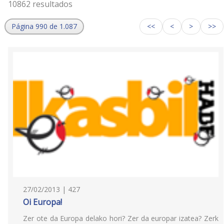
10862 resultados
Página 990 de 1.087
<<
<
>
>>
27/02/2013 | 427
Oi Europa!
Zer ote da Europa delako hori? Zer da europar izatea? Zerk