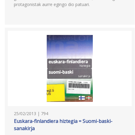
protagonistak aurre egingo dio patuari.
25/02/2013 | 794
Euskara-finlandiera hiztegia = Suomi-baski-
sanakirja