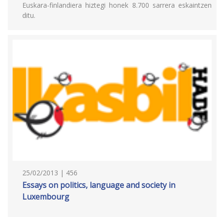
Euskara-finlandiera hiztegi honek 8.700 sarrera eskaintzen
ditu.
25/02/2013 | 456
Essays on politics, language and society in
Luxembourg