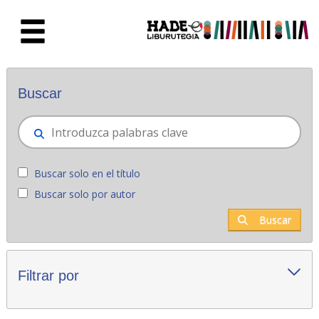
Saltar al contenido principal
Novedades - Liburutegia
Buscar
Buscar solo en el título
Buscar solo por autor
Buscar
Filtrar por