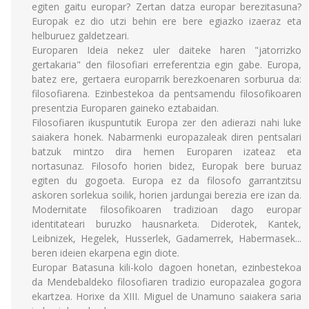
egiten gaitu europar? Zertan datza europar berezitasuna?
Europak ez dio utzi behin ere bere egiazko izaeraz eta
helburuez galdetzeari.
Europaren Ideia nekez uler daiteke haren "jatorrizko
gertakaria" den filosofiari erreferentzia egin gabe. Europa,
batez ere, gertaera europarrik berezkoenaren sorburua da:
filosofiarena. Ezinbestekoa da pentsamendu filosofikoaren
presentzia Europaren gaineko eztabaidan.
Filosofiaren ikuspuntutik Europa zer den adierazi nahi luke
saiakera honek. Nabarmenki europazaleak diren pentsalari
batzuk mintzo dira hemen Europaren izateaz eta
nortasunaz. Filosofo horien bidez, Europak bere buruaz
egiten du gogoeta. Europa ez da filosofo garrantzitsu
askoren sorlekua soilik, horien jardungai berezia ere izan da.
Modernitate filosofikoaren tradizioan dago europar
identitateari buruzko hausnarketa. Diderotek, Kantek,
Leibnizek, Hegelek, Husserlek, Gadamerrek, Habermasek...
beren ideien ekarpena egin diote.
Europar Batasuna kili-kolo dagoen honetan, ezinbestekoa
da Mendebaldeko filosofiaren tradizio europazalea gogora
ekartzea. Horixe da XIII. Miguel de Unamuno saiakera saria