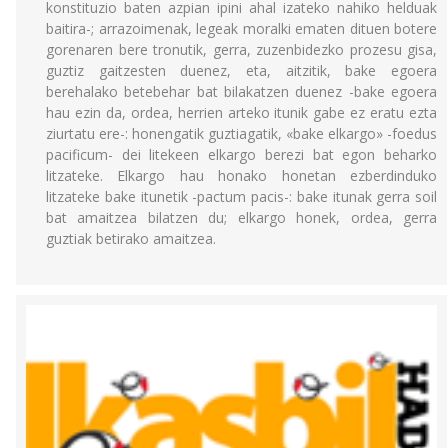
konstituzio baten azpian ipini ahal izateko nahiko helduak
baitira-; arrazoimenak, legeak moralki ematen dituen botere
gorenaren bere tronutik, gerra, zuzenbidezko prozesu gisa,
guztiz gaitzesten duenez, eta, aitzitik, bake egoera
berehalako betebehar bat bilakatzen duenez -bake egoera
hau ezin da, ordea, herrien arteko itunik gabe ez eratu ezta
ziurtatu ere-: honengatik guztiagatik, «bake elkargo» -foedus
pacificum- dei litekeen elkargo berezi bat egon beharko
litzateke. Elkargo hau honako honetan ezberdinduko
litzateke bake itunetik -pactum pacis-: bake itunak gerra soil
bat amaitzea bilatzen du; elkargo honek, ordea, gerra
guztiak betirako amaitzea.