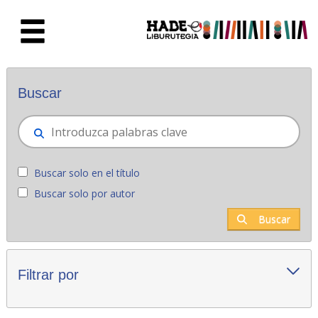
Saltar al contenido principal
Novedades - Liburutegia
Buscar
Buscar solo en el título
Buscar solo por autor
Buscar
Filtrar por