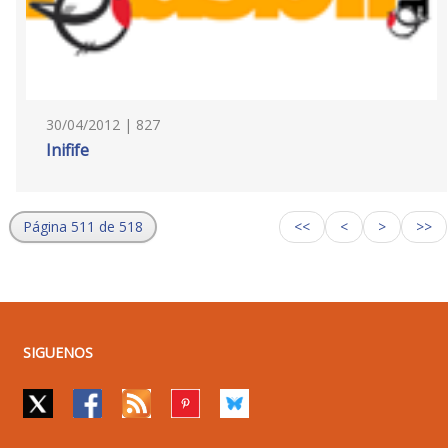
30/04/2012 | 827
Inifife
Página 511 de 518
<<
<
>
>>
SIGUENOS