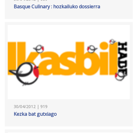
Basque Culinary : hozkailuko dossierra
30/04/2012 | 919
Kezka bat gutxiago