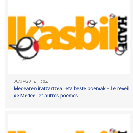
30/04/2012 | 582
Medearen iratzartzea : eta beste poemak = Le réveil
de Médée : et autres poèmes