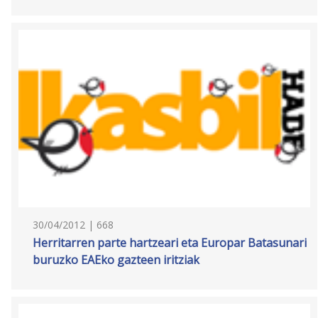
30/04/2012 | 668
Herritarren parte hartzeari eta Europar Batasunari
buruzko EAEko gazteen iritziak