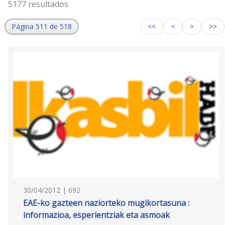
5177 resultados
Página 511 de 518
<<
<
>
>>
30/04/2012 | 692
EAE-ko gazteen naziorteko mugikortasuna :
informazioa, esperientziak eta asmoak