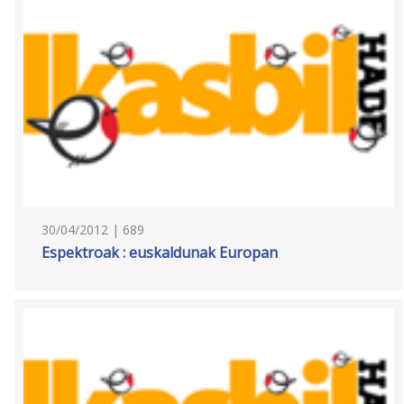
30/04/2012 | 689
Espektroak : euskaldunak Europan