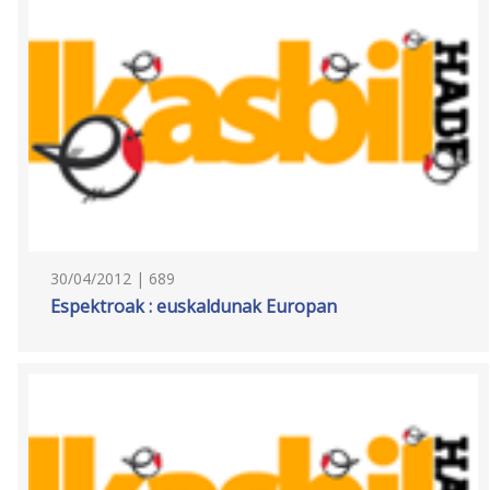
30/04/2012 | 689
Espektroak : euskaldunak Europan