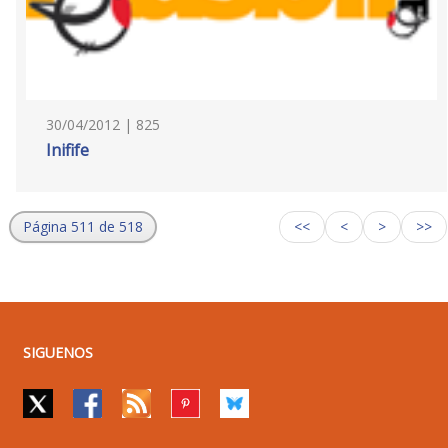
30/04/2012 | 825
Inifife
Página 511 de 518
<<
<
>
>>
SIGUENOS