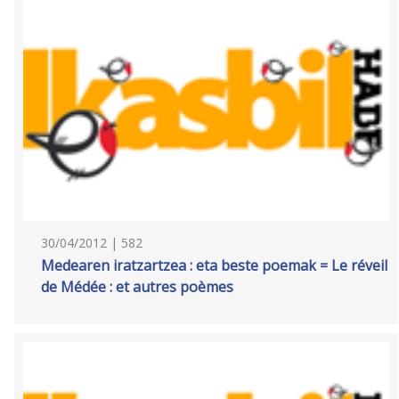
30/04/2012 | 582
Medearen iratzartzea : eta beste poemak = Le réveil
de Médée : et autres poèmes