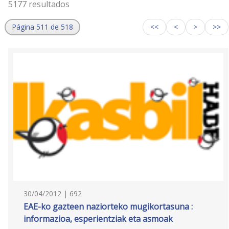
5177 resultados
Página 511 de 518
<<
<
>
>>
30/04/2012 | 692
EAE-ko gazteen naziorteko mugikortasuna :
informazioa, esperientziak eta asmoak