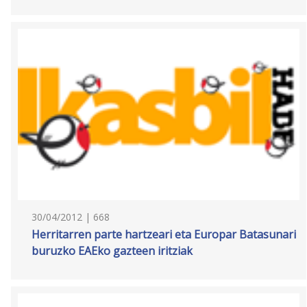
30/04/2012 | 668
Herritarren parte hartzeari eta Europar Batasunari
buruzko EAEko gazteen iritziak