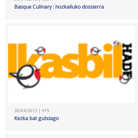
Basque Culinary : hozkailuko dossierra
30/04/2012 | 919
Kezka bat gutxiago