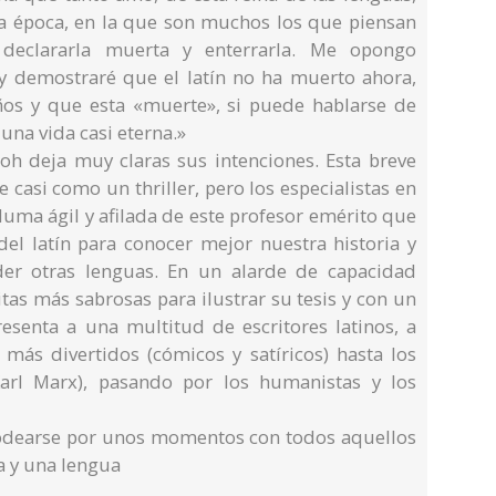
a época, en la que son muchos los que piensan
declararla muerta y enterrarla. Me opongo
y demostraré que el latín no ha muerto ahora,
os y que esta «muerte», si puede hablarse de
una vida casi eterna.»
roh deja muy claras sus intenciones. Esta breve
 casi como un thriller, pero los especialistas en
luma ágil y afilada de este profesor emérito que
del latín para conocer mejor nuestra historia y
der otras lenguas. En un alarde de capacidad
itas más sabrosas para ilustrar su tesis y con un
senta a una multitud de escritores latinos, a
ás divertidos (cómicos y satíricos) hasta los
Karl Marx), pasando por los humanistas y los
codearse por unos momentos con todos aquellos
a y una lengua