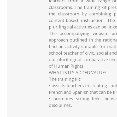
learners from a wide range of 
classrooms. The training kit pre
the classroom by combining pl
content-based instruction. Th
plurilingual activities can be lin
The accompanying website pres
approach outlined in the rationa
find an activity suitable for m
school teacher of civic, social an
out plurilingual comparative tex
of Human Rights.
WHAT IS ITS ADDED VALUE?
The training kit:
• assists teachers in creating con
French and Spanish that can be li
• promotes strong links betwe
disciplines.