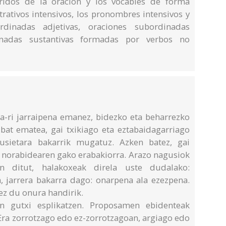
iridos de la oración y los vocables de forma
rativos intensivos, los pronombres intensivos y
rdinadas adjetivas, oraciones subordinadas
dinadas sustantivas formadas por verbos no
za-ri jarraipena emanez, bidezko eta beharrezko
 bat ematea, gai txikiago eta eztabaidagarriago
usietara bakarrik mugatuz. Azken batez, gai
n norabidearen gako erabakiorra. Arazo nagusiok
n ditut, halakoxeak direla uste dudalako:
n, jarrera bakarra dago: onarpena ala ezezpena.
 ez du onura handirik.
in gutxi esplikatzen. Proposamen ebidenteak
 Era zorrotzago edo ez-zorrotzagoan, argiago edo