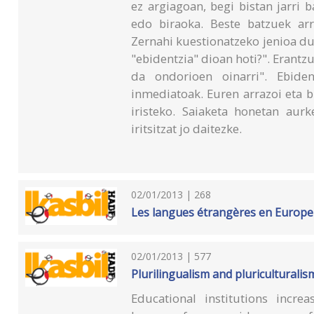
ez argiagoan, begi bistan jarri
edo biraoka. Beste batzuek arre
Zernahi kuestionatzeko jenioa du
"ebidentzia" dioan hoti?". Erantzu
da ondorioen oinarri". Ebide
inmediatoak. Euren arrazoi eta b
iristeko. Saiaketa honetan aurk
iritsitzat jo daitezke.
02/01/2013 | 268
Les langues étrangères en Europe 
02/01/2013 | 577
Plurilingualism and pluriculturalis
Educational institutions incr