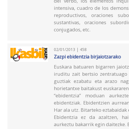
del verbo, los elementos inqu
intensiva, cuadro de los demonst
reproductivos, oraciones subo
sustantivas, oraciones subor
conjugados, etc.
02/01/2013 | 458
Zazpi ebidentzia birjaiotzarako
Euskara batuaren bigarren jaiot
iruditu zait bertsio zentratuago
guztiak ezabatu eta arazo nag
horietantxe baitakust euskarare
“ebidentzia” moduan aurkezte
ebidentziak. Ebidentzien aurrea
Har ala utz. Bitarteko eztabaidak
Ebidentzia ez da azaltzen, ha
aurkeztu bakarrik egin daitezke.