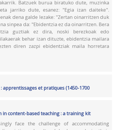
 bakarrik. Batzuek burua biratuko dute, muzinka
ta jarriko dute, esanez: "Egia izan daiteke".
enak dena galde lezake: "Zertan oinarritzen duk
na sinpea da: "Ebidentzia ez da oinarritzen. Bera
ntzia guztiak ez dira, noski berezkoak edo
ilakaerak behar izan dituzte, ebidentzia mailara
ezten diren zazpi ebidentziak maila horretara
: apprentissages et pratiques (1450-1700
m in content-based teaching : a training kit
easingly face the challenge of accommodating