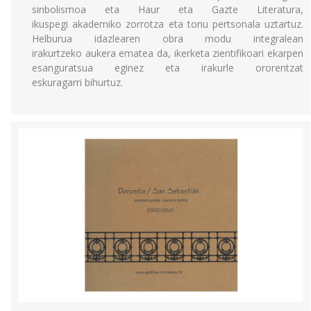
sinbolismoa eta Haur eta Gazte Literatura,
ikuspegi akademiko zorrotza eta tonu pertsonala uztartuz.
Helburua idazlearen obra modu integralean
irakurtzeko aukera ematea da, ikerketa zientifikoari ekarpen
esanguratsua eginez eta irakurle ororentzat
eskuragarri bihurtuz.