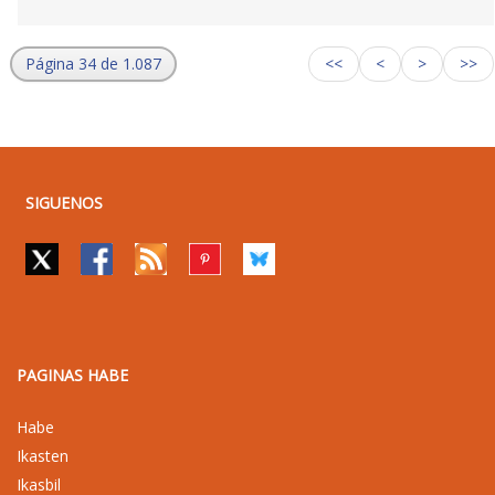
Página 34 de 1.087
<<
<
>
>>
SIGUENOS
PAGINAS HABE
Habe
Ikasten
Ikasbil