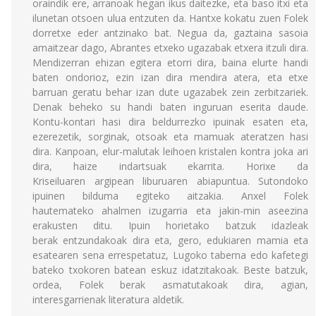
oraindik ere, arranoak hegan ikus daitezke, eta baso itxi eta
ilunetan otsoen ulua entzuten da. Hantxe kokatu zuen Folek
dorretxe eder antzinako bat. Negua da, gaztaina sasoia
amaitzear dago, Abrantes etxeko ugazabak etxera itzuli dira.
Mendizerran ehizan egitera etorri dira, baina elurte handi
baten ondorioz, ezin izan dira mendira atera, eta etxe
barruan geratu behar izan dute ugazabek zein zerbitzariek.
Denak beheko su handi baten inguruan eserita daude.
Kontu-kontari hasi dira beldurrezko ipuinak esaten eta,
ezerezetik, sorginak, otsoak eta mamuak ateratzen hasi
dira. Kanpoan, elur-malutak leihoen kristalen kontra joka ari
dira, haize indartsuak ekarrita. Horixe da
Kriseiluaren argipean liburuaren abiapuntua. Sutondoko
ipuinen bilduma egiteko aitzakia. Anxel Folek
hautemateko ahalmen izugarria eta jakin-min aseezina
erakusten ditu. Ipuin horietako batzuk idazleak
berak entzundakoak dira eta, gero, edukiaren mamia eta
esatearen sena errespetatuz, Lugoko taberna edo kafetegi
bateko txokoren batean eskuz idatzitakoak. Beste batzuk,
ordea, Folek berak asmatutakoak dira, agian,
interesgarrienak literatura aldetik.