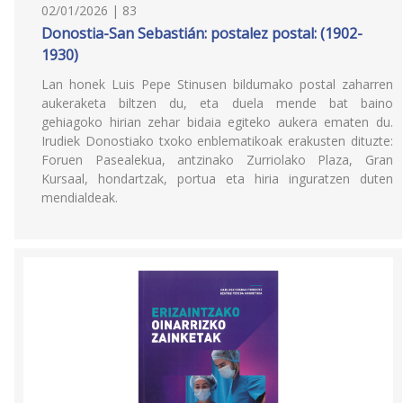
02/01/2026 | 83
Donostia-San Sebastián: postalez postal: (1902-
1930)
Lan honek Luis Pepe Stinusen bildumako postal zaharren
aukeraketa biltzen du, eta duela mende bat baino
gehiagoko hirian zehar bidaia egiteko aukera ematen du.
Irudiek Donostiako txoko enblematikoak erakusten dituzte:
Foruen Pasealekua, antzinako Zurriolako Plaza, Gran
Kursaal, hondartzak, portua eta hiria inguratzen duten
mendialdeak.