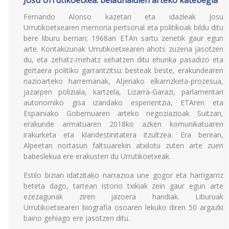
Josu Urrutikoetxea: belaunaldien arteko katebegia
Fernando Alonso kazetari eta idazleak Josu
Urrutikoetxearen memoria pertsonal eta politikoak bildu ditu
bere liburu berrian; 1968an ETAn sartu zenetik gaur egun
arte. Kontakizunak Urrutikoetxearen ahots zuzena jasotzen
du, eta zehatz-mehatz xehatzen ditu ehunka pasadizo eta
gertaera politiko garrantzitsu: besteak beste, erakundearen
nazioarteko harremanak, Aljeriako elkarrizketa-prozesua,
jazarpen poliziala, kartzela, Lizarra-Garazi, parlamentari
autonomiko gisa izandako esperientzia, ETAren eta
Espainiako Gobernuaren arteko negoziazioak Suitzan,
erakunde armatuaren 2018ko azken komunikatuaren
irakurketa eta klandestinitatera itzultzea. Era berean,
Alpeetan nortasun faltsuarekin atxilotu zuten arte zuen
babeslekua ere erakusten du Urrutikoetxeak.
Estilo bizian idatzitako narrazioa une gogor eta harrigarriz
beteta dago, tartean istorio txikiak zein gaur egun arte
ezezagunak ziren jazoera handiak. Liburuak
Urrutikoetxearen biografia osoaren lekuko diren 50 argazki
baino gehiago ere jasotzen ditu.