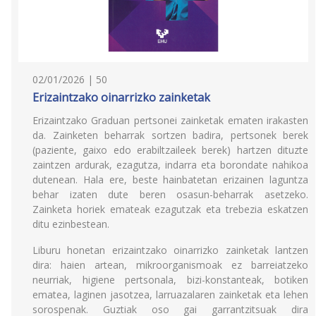
02/01/2026 | 50
Erizaintzako oinarrizko zainketak
Erizaintzako Graduan pertsonei zainketak ematen irakasten
da. Zainketen beharrak sortzen badira, pertsonek berek
(paziente, gaixo edo erabiltzaileek berek) hartzen dituzte
zaintzen ardurak, ezagutza, indarra eta borondate nahikoa
dutenean. Hala ere, beste hainbatetan erizainen laguntza
behar izaten dute beren osasun-beharrak asetzeko.
Zainketa horiek emateak ezagutzak eta trebezia eskatzen
ditu ezinbestean.
Liburu honetan erizaintzako oinarrizko zainketak lantzen
dira: haien artean, mikroorganismoak ez barreiatzeko
neurriak, higiene pertsonala, bizi-konstanteak, botiken
ematea, laginen jasotzea, larruazalaren zainketak eta lehen
sorospenak. Guztiak oso gai garrantzitsuak dira