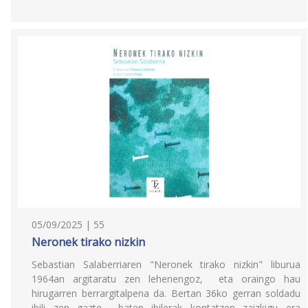
05/09/2025 | 55
Neronek tirako nizkin
Sebastian Salaberriaren "Neronek tirako nizkin" liburua
1964an argitaratu zen lehenengoz, eta oraingo hau
hirugarren berrargitalpena da. Bertan 36ko gerran soldadu
ibili zen gazte baten ibilerak kontatzen zaizkigu era