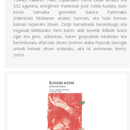
532 egunera, erregimen frankistak José Celda fusilatu zuen
beste hamaika gizonekin batera Paternako
(Valentzia) hilobiaren atzeko horman, eta hobi komun
batean lurperatu zituen. Zazpi hamarkada beranduago eta
iraganak kikildutako herri baten alde ilunetik ibilbide luzea
egin eta gero, azkenean, haren gorpuzkiak lokalizatu eta
berreskuratu ahal izan zituen Joséren alaba Pepicak; laurogei
urteak beteak zituen ordurako, aita hil ziotenean, berriz,
zortzi.