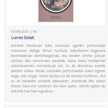
05/09/2025 | 94
Lurrez Estali
Antzerki herrikoiari fidel, nortasun ageriko pertsonaiak
marrazten dizkigu Ximun Fuchsek, irakurlearen begietara
berehalakoan identifikagarriak, eta beraien arteko jokoan
sortuko ditu umorerako paradak, baina baita hunkipenak
estutzerainoko momentuak ere. Ez du distantzia batetik
idazten ordea. Berak sortutako pertsonaiekin barre eginen
dugu, edo negar, baina idazlea ez da beraiez trufatzen, eta
ez du beraiekin errukirik adierazten. Auzokoak ditu azken
finean; bera ere sentitzen da haien parte. Horrek egiten du
antzerki hau hain egiazkoa.