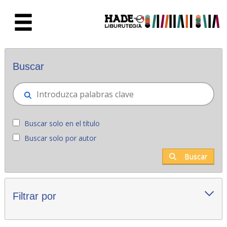
Saltar al contenido principal
Novedades - Liburutegia
Buscar
Buscar solo en el título
Buscar solo por autor
Buscar
Filtrar por