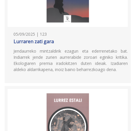
05/09/2025 | 123
Lurraren zati gara
Jendaurreko mintzaldirik ezagun eta ederrenetako bat.
Indiarrek jende zurien aurrerabide zoroari eginiko kritika.
Ekologiaren premia iradokitzen duten ideiak. Izadiaren
aldeko aldarrikapena, inoiz baino beharrezkoago dena.