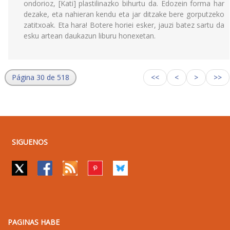
ondorioz, [Kati] plastilinazko bihurtu da. Edozein forma har
dezake, eta nahieran kendu eta jar ditzake bere gorputzeko
zatitxoak. Eta hara! Botere horiei esker, jauzi batez sartu da
esku artean daukazun liburu honexetan.
Página 30 de 518
<<
<
>
>>
SIGUENOS
PAGINAS HABE