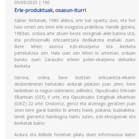
05/09/2025 | 190
Erle-produktuak, osasun-iturri
Xabier Kintanak, 1980 aldera, erle bat oparitu zion, eta hor
hasi omen zen bere erle-ezagutza praktikoa. Handik gutxira,
1983an, ordura arte zituen beste zereginak alde batera utzi,
eta profesionalki erlezaintzara dedikatzea erabaki zuen.
Bere lehen asmoa ezti-ekoizpena eta ikerketa
partekatzea zen. Hala izan zen lehen bi urteetan; orduan
burutu zuen Zarauzko erleen polen-ekarpena deituriko
ikerketa.
Gerora, ordea, bere bizitzan erlezaintza-elkarte
desberdinetan hartutako ardurak pilatzen joan ziren, bere
lanbidean ia nagusi izateraino; adibidez, Gipuzkoako Erlezain
Elkartean (GEE) 9 urte, eta Gipuzkoako Eztigileak elkartean
(GIEZ) 22 urte. Ondorioz, geroz eta atzerago geratzen joan
ziren bere garai bateko bi amets haiek; pixkana, kudeaketa-
lanek garrantzi handiagoa hartu zuten, ezti-ekoizpenak eta
ikerketak baino.
Ardura eta ibilbide horietan pilatu duen informazioa dator