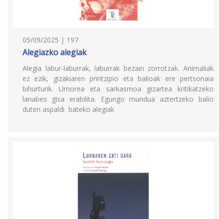
05/09/2025 | 197
Alegiazko alegiak
Alegia labur-laburrak, laburrak bezain zorrotzak. Animaliak
ez ezik, gizakiaren printzipio eta balioak ere pertsonaia
bihurturik. Umorea eta sarkasmoa gizartea kritikatzeko
lanabes gisa erabilita. Egungo mundua aztertzeko balio
duten aspaldi bateko alegiak