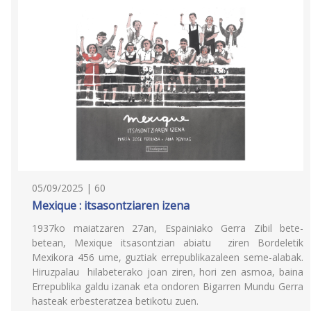
05/09/2025 | 60
Mexique : itsasontziaren izena
1937ko maiatzaren 27an, Espainiako Gerra Zibil bete-
betean, Mexique itsasontzian abiatu ziren Bordeletik
Mexikora 456 ume, guztiak errepublikazaleen seme-alabak.
Hiruzpalau hilabeterako joan ziren, hori zen asmoa, baina
Errepublika galdu izanak eta ondoren Bigarren Mundu Gerra
hasteak erbesteratzea betikotu zuen.