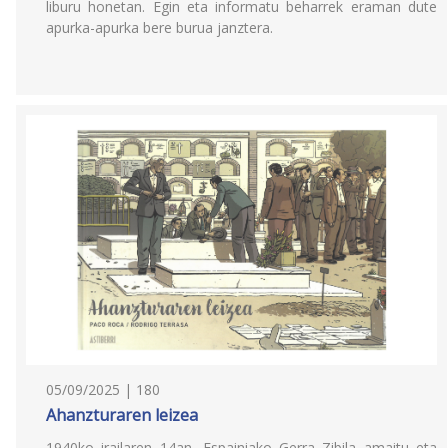
liburu honetan. Egin eta informatu beharrek eraman dute
apurka-apurka bere burua janztera.
05/09/2025 | 180
Ahanzturaren leizea
1940ko irailaren 14an, Espainiako Gerra Zibila amaitu eta