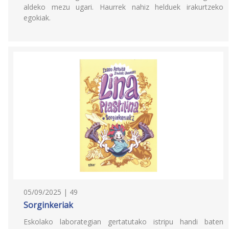
aldeko mezu ugari. Haurrek nahiz helduek irakurtzeko
egokiak.
05/09/2025 | 49
Sorginkeriak
Eskolako laborategian gertatutako istripu handi baten