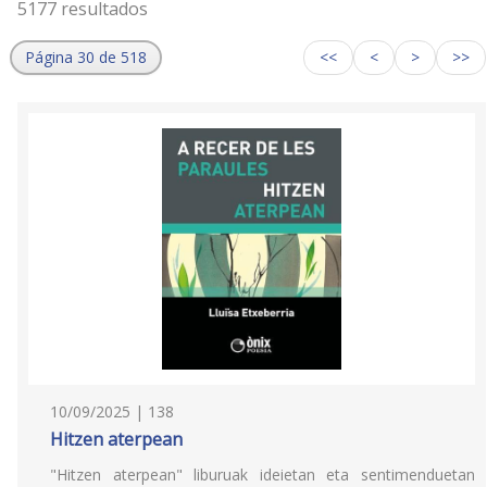
5177 resultados
Página 30 de 518
<<
<
>
>>
10/09/2025 | 138
Hitzen aterpean
"Hitzen aterpean" liburuak ideietan eta sentimenduetan