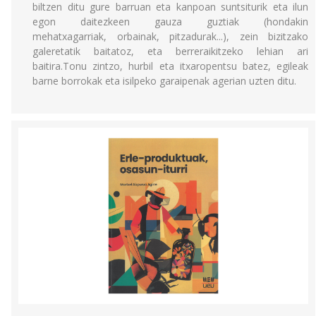
biltzen ditu gure barruan eta kanpoan suntsiturik eta ilun
egon daitezkeen gauza guztiak (hondakin
mehatxagarriak, orbainak, pitzadurak...), zein bizitzako
galeretatik baitatoz, eta berreraikitzeko lehian ari
baitira.Tonu zintzo, hurbil eta itxaropentsu batez, egileak
barne borrokak eta isilpeko garaipenak agerian uzten ditu.