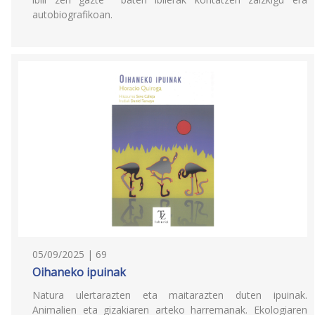
autobiografikoan.
05/09/2025 | 69
Oihaneko ipuinak
Natura ulertarazten eta maitarazten duten ipuinak.
Animalien eta gizakiaren arteko harremanak. Ekologiaren