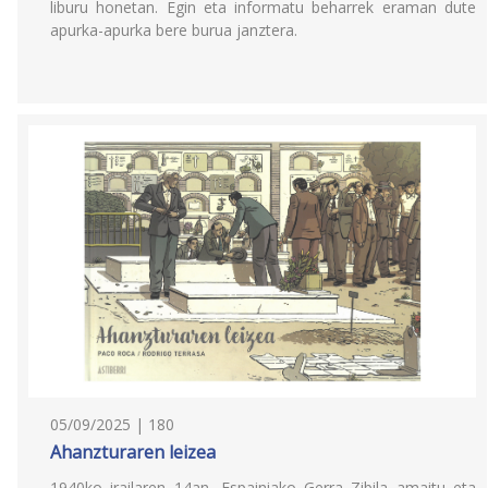
liburu honetan. Egin eta informatu beharrek eraman dute
apurka-apurka bere burua janztera.
05/09/2025 | 180
Ahanzturaren leizea
1940ko irailaren 14an, Espainiako Gerra Zibila amaitu eta