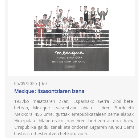
05/09/2025 | 60
Mexique : itsasontziaren izena
1937ko maiatzaren 27an, Espainiako Gerra Zibil bete-
betean, Mexique itsasontzian abiatu ziren Bordeletik
Mexikora 456 ume, guztiak errepublikazaleen seme-alabak.
Hiruzpalau hilabeterako joan ziren, hori zen asmoa, baina
Errepublika galdu izanak eta ondoren Bigarren Mundu Gerra
hasteak erbesteratzea betikotu zuen.