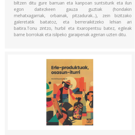
biltzen ditu gure barruan eta kanpoan suntsiturik eta ilun
egon daitezkeen gauza guztiak (hondakin
mehatxagarriak, orbainak, pitzadurak...), zein bizitzako
galeretatik baitatoz, eta berreraikitzeko lehian ari
baitira.Tonu zintzo, hurbil eta itxaropentsu batez, egileak
barne borrokak eta isilpeko garaipenak agerian uzten ditu.