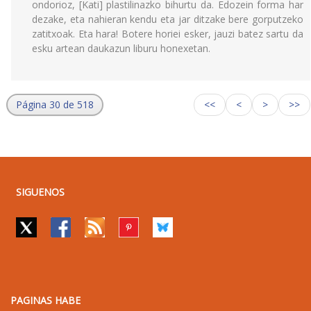
ondorioz, [Kati] plastilinazko bihurtu da. Edozein forma har
dezake, eta nahieran kendu eta jar ditzake bere gorputzeko
zatitxoak. Eta hara! Botere horiei esker, jauzi batez sartu da
esku artean daukazun liburu honexetan.
Página 30 de 518
<<
<
>
>>
SIGUENOS
PAGINAS HABE