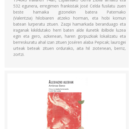
532 egunera, erregimen frankistak José Celda fusilatu zuen
beste hamaika gizonekin batera Paternako
(Valentzia) hilobiaren atzeko horman, eta hobi komun
batean lurperatu zituen. Zazpi hamarkada beranduago eta
iraganak kikildutako herri baten alde ilunetik ibilbide luzea
egin eta gero, azkenean, haren gorpuzkiak lokalizatu eta
berreskuratu ahal izan zituen Joséren alaba Pepicak; laurogei
urteak beteak zituen ordurako, aita hil ziotenean, berriz,
zortzi.