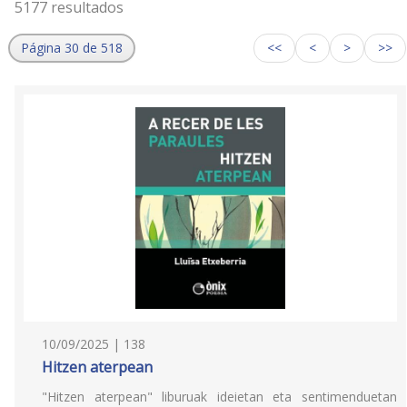
5177 resultados
Página 30 de 518
<<
<
>
>>
10/09/2025 | 138
Hitzen aterpean
"Hitzen aterpean" liburuak ideietan eta sentimenduetan