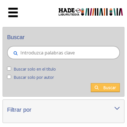
Saltar al contenido principal
Novedades - Liburutegia
Buscar
Buscar solo en el título
Buscar solo por autor
Buscar
Filtrar por