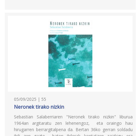
05/09/2025 | 55
Neronek tirako nizkin
Sebastian Salaberriaren "Neronek tirako nizkin" liburua
1964an argitaratu zen lehenengoz, eta oraingo hau
hirugarren berrargitalpena da. Bertan 36ko gerran soldadu
ibili zen gazte baten ibilerak kontatzen zaizkigu era