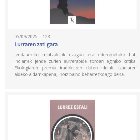
05/09/2025 | 123
Lurraren zati gara
Jendaurreko mintzaldirik ezagun eta ederrenetako bat.
Indiarrek jende zurien aurrerabide zoroari eginiko kritika.
Ekologiaren premia iradokitzen duten ideiak. Izadiaren
aldeko aldarrikapena, inoiz baino beharrezkoago dena.