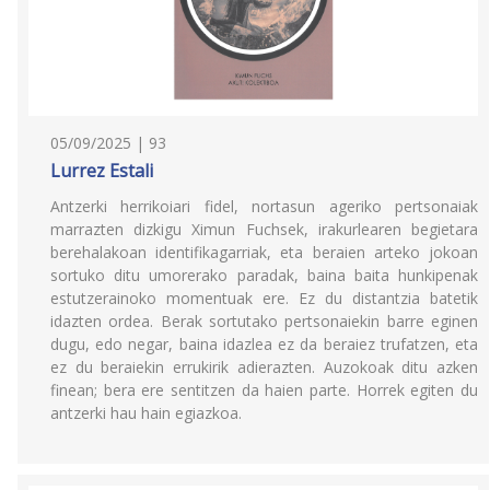
05/09/2025 | 93
Lurrez Estali
Antzerki herrikoiari fidel, nortasun ageriko pertsonaiak
marrazten dizkigu Ximun Fuchsek, irakurlearen begietara
berehalakoan identifikagarriak, eta beraien arteko jokoan
sortuko ditu umorerako paradak, baina baita hunkipenak
estutzerainoko momentuak ere. Ez du distantzia batetik
idazten ordea. Berak sortutako pertsonaiekin barre eginen
dugu, edo negar, baina idazlea ez da beraiez trufatzen, eta
ez du beraiekin errukirik adierazten. Auzokoak ditu azken
finean; bera ere sentitzen da haien parte. Horrek egiten du
antzerki hau hain egiazkoa.