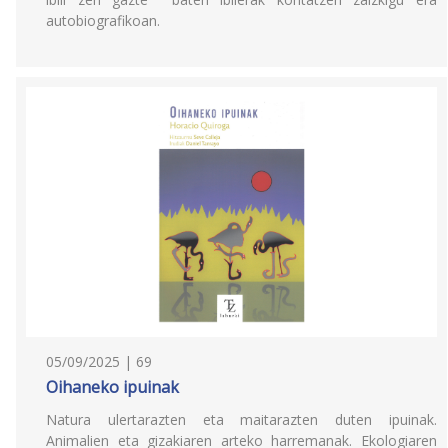
autobiografikoan.
05/09/2025 | 69
Oihaneko ipuinak
Natura ulertarazten eta maitarazten duten ipuinak.
Animalien eta gizakiaren arteko harremanak. Ekologiaren