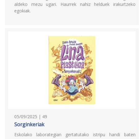
aldeko mezu ugari. Haurrek nahiz helduek irakurtzeko
egokiak.
05/09/2025 | 49
Sorginkeriak
Eskolako laborategian gertatutako istripu handi baten