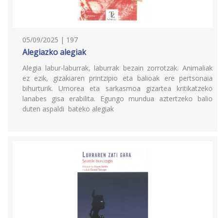
05/09/2025 | 197
Alegiazko alegiak
Alegia labur-laburrak, laburrak bezain zorrotzak. Animaliak
ez ezik, gizakiaren printzipio eta balioak ere pertsonaia
bihurturik. Umorea eta sarkasmoa gizartea kritikatzeko
lanabes gisa erabilita. Egungo mundua aztertzeko balio
duten aspaldi bateko alegiak