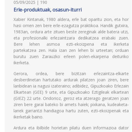
05/09/2025 | 190
Erle-produktuak, osasun-iturri
Xabier Kintanak, 1980 aldera, erle bat oparitu zion, eta hor
hasi omen zen bere erle-ezagutza praktikoa. Handik gutxira,
1983an, ordura arte zituen beste zereginak alde batera utzi,
eta profesionalki erlezaintzara dedikatzea erabaki zuen.
Bere lehen asmoa ezti-ekoizpena eta ikerketa
partekatzea zen. Hala izan zen lehen bi urteetan; orduan
burutu zuen Zarauzko erleen polen-ekarpena deituriko
ikerketa.
Gerora, ordea, bere bizitzan erlezaintza-elkarte
desberdinetan hartutako ardurak pilatzen joan ziren, bere
lanbidean ia nagusi izateraino; adibidez, Gipuzkoako Erlezain
Elkartean (GEE) 9 urte, eta Gipuzkoako Eztigileak elkartean
(GIEZ) 22 urte. Ondorioz, geroz eta atzerago geratzen joan
ziren bere garai bateko bi amets haiek; pixkana, kudeaketa-
lanek garrantzi handiagoa hartu zuten, ezti-ekoizpenak eta
ikerketak baino.
Ardura eta ibilbide horietan pilatu duen informazioa dator