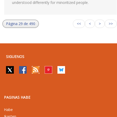
understood differently for minoritized people.
Página 29 de 490
<<
<
>
>>
SIGUENOS
PAGINAS HABE
Habe
Ikasten