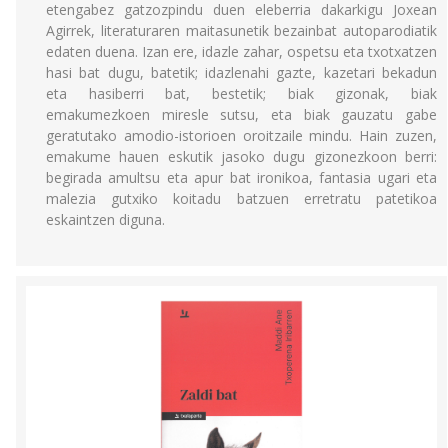
etengabez gatzozpindu duen eleberria dakarkigu Joxean
Agirrek, literaturaren maitasunetik bezainbat autoparodiatik
edaten duena. Izan ere, idazle zahar, ospetsu eta txotxatzen
hasi bat dugu, batetik; idazlenahi gazte, kazetari bekadun
eta hasiberri bat, bestetik; biak gizonak, biak
emakumezkoen miresle sutsu, eta biak gauzatu gabe
geratutako amodio-istorioen oroitzaile mindu. Hain zuzen,
emakume hauen eskutik jasoko dugu gizonezkoon berri:
begirada amultsu eta apur bat ironikoa, fantasia ugari eta
malezia gutxiko koitadu batzuen erretratu patetikoa
eskaintzen diguna.