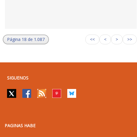
Página 18 de 1.087
<<
<
>
>>
SIGUENOS
PAGINAS HABE