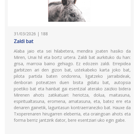
31/03/2026 | 188
Zaldi bat
Alaba jaio eta sei hilabetera, mendira joaten hasiko da
Miren, Unai hil eta bortz urtera. Zaldi bat aurkituko du han:
grisa, marroia baino gehiago. Ez edozein zaldi. Errepidea
garbitzen ari den gizon bat, ustekabeko karta joko bat,
pilota partida baten ondorena, ligatzeko jarraibideak,
denboran poteatzen duen bisita gidatu bat, autopsia
poetiko bat eta hainbat gai esentzial aterako zaizkio bidera
Mirenen ahots zatikatuari: heriotza, dolua, maitasuna,
espiritualtasuna, eromena, amatasuna, eta, batez ere eta
denaren gainetik, laguntasun kontraerranezko bat. Hauxe da
Txoperenaren hirugarren eleberria, eta oraingoan ahots eta
forma berriz jantzirik dator, bere esentziari uko egin gabe.