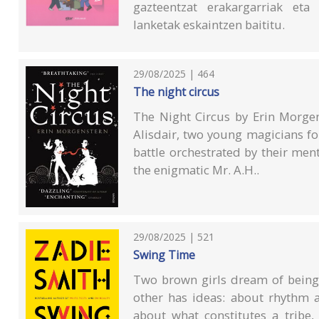
gazteentzat erakargarriak eta
lanketak eskaintzen baititu.
29/08/2025 | 464
The night circus
The Night Circus by Erin Morge
Alisdair, two young magicians f
battle orchestrated by their ment
the enigmatic Mr. A.H..
29/08/2025 | 521
Swing Time
Two brown girls dream of being 
other has ideas: about rhythm 
about what constitutes a tribe,