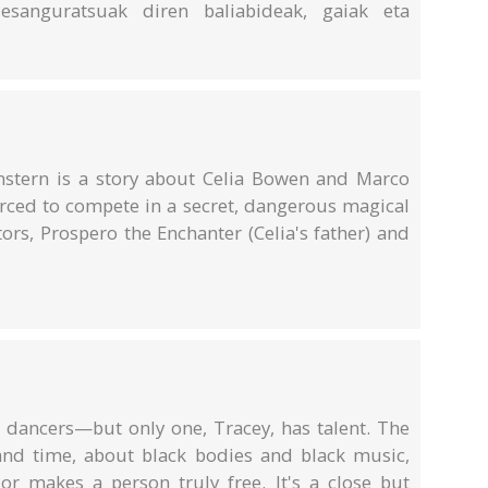
 esanguratsuak diren baliabideak, gaiak eta
nstern is a story about Celia Bowen and Marco
orced to compete in a secret, dangerous magical
ors, Prospero the Enchanter (Celia's father) and
dancers—but only one, Tracey, has talent. The
and time, about black bodies and black music,
 or makes a person truly free. It's a close but