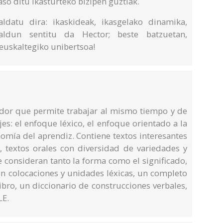
so ditu ikasturteko bizipen guztiak.
aldatu dira: ikaskideak, ikasgelako dinamika,
kaldun sentitu da Hector; beste batzuetan,
 euskaltegiko unibertsoa!
or que permite trabajar al mismo tiempo y de
jes: el enfoque léxico, el enfoque orientado a la
nomía del aprendiz. Contiene textos interesantes
, textos orales con diversidad de variedades y
e consideran tanto la forma como el significado,
on colocaciones y unidades léxicas, un completo
ibro, un diccionario de construcciones verbales,
LE.