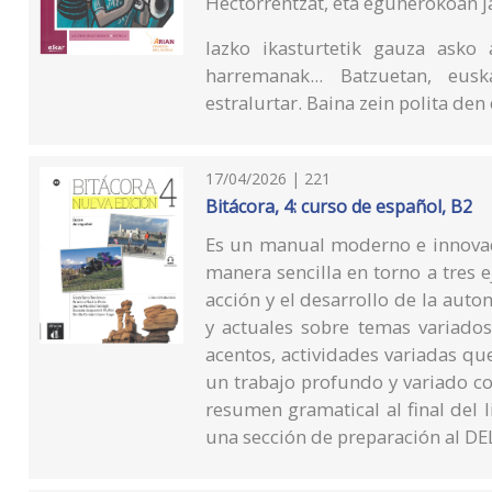
Hectorrentzat, eta egunerokoan ja
Iazko ikasturtetik gauza asko 
harremanak... Batzuetan, eus
estralurtar. Baina zein polita den
17/04/2026 | 221
Bitácora, 4: curso de español, B2
Es un manual moderno e innovad
manera sencilla en torno a tres e
acción y el desarrollo de la auto
y actuales sobre temas variados
acentos, actividades variadas qu
un trabajo profundo y variado c
resumen gramatical al final del l
una sección de preparación al DE