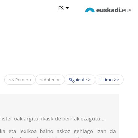
ES
<< Primero
< Anterior
Siguiente >
Último >>
isterioak argitu, ikaskide berriak ezagutu...
ka eta lexikoa baino askoz gehiago izan da