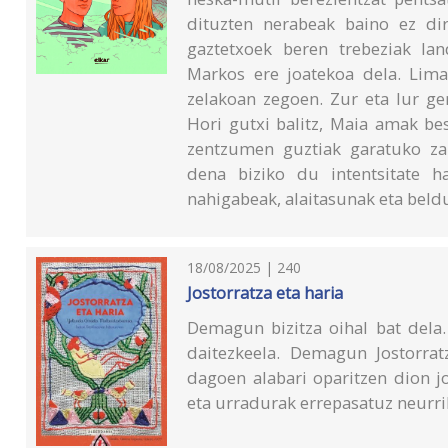
dituzten nerabeak baino ez dir
gaztetxoek beren trebeziak la
Markos ere joatekoa dela. Limar
zelakoan zegoen. Zur eta lur ger
Hori gutxi balitz, Maia amak bes
zentzumen guztiak garatuko zai
dena biziko du intentsitate h
nahigabeak, alaitasunak eta beldu
18/08/2025 | 240
Jostorratza eta haria
Demagun bizitza oihal bat dela.
daitezkeela. Demagun Jostorrat
dagoen alabari oparitzen dion j
eta urradurak errepasatuz neurri