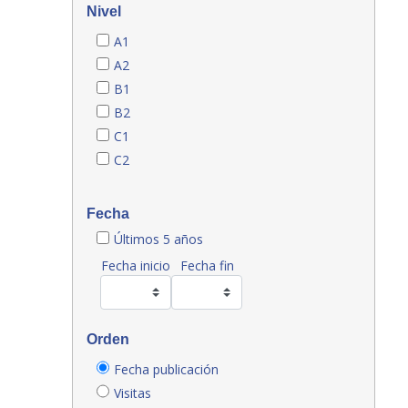
Nivel
A1
A2
B1
B2
C1
C2
Fecha
Últimos 5 años
Fecha inicio
Fecha fin
Orden
Fecha publicación
Visitas