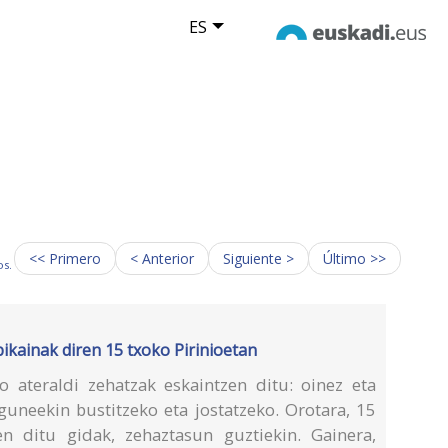
ES
<< Primero
< Anterior
Siguiente >
Último >>
os.
bikainak diren 15 txoko Pirinioetan
 ateraldi zehatzak eskaintzen ditu: oinez eta
 guneekin bustitzeko eta jostatzeko. Orotara, 15
en ditu gidak, zehaztasun guztiekin. Gainera,