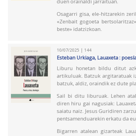
duen orainaldi jarraituan.
Osagarri gisa, ele-hitzarekin ze
«Zenbait gogoeta bertsolaritzaz»
beste» idatzizkoan.
10/07/2025 | 144
Esteban Urkiaga, Lauaxeta : poesía
Liburu honetan bildu ditut az
artikuluak. Batzuk argitaratuak i
batzuk, aldiz, oraindik ez dute pla
Sail bi ditu liburuak. Lehen at
diren hiru gai nagusiak: Lauaxet
saiatu naiz. Jesus Guridiren zar
pentsamenduarekin erkatu da eus
Bigarren atalean gizarteak Lau