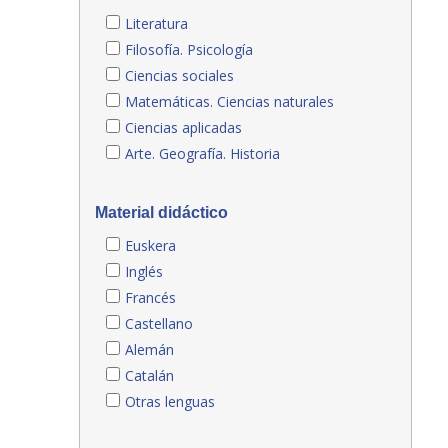
Literatura
Filosofía. Psicología
Ciencias sociales
Matemáticas. Ciencias naturales
Ciencias aplicadas
Arte. Geografía. Historia
Material didáctico
Euskera
Inglés
Francés
Castellano
Alemán
Catalán
Otras lenguas