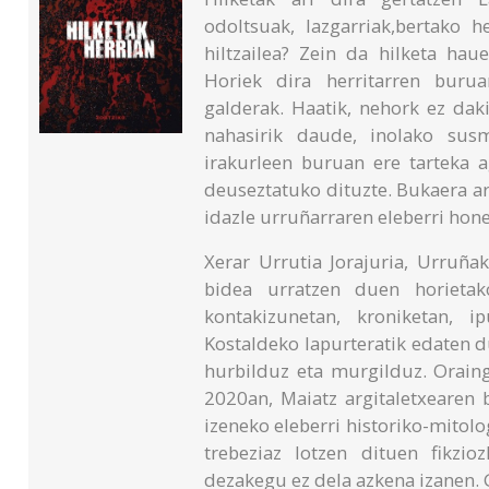
odoltsuak, lazgarriak,bertako h
hiltzailea? Zein da hilketa ha
Horiek dira herritarren burua
galderak. Haatik, nehork ez daki
nahasirik daude, inolako sus
irakurleen buruan ere tarteka a
deuseztatuko dituzte. Bukaera ar
idazle urruñarraren eleberri hon
Xerar Urrutia Jorajuria, Urruña
bidea urratzen duen horietako
kontakizunetan, kroniketan, i
Kostaldeko lapurteratik edaten d
hurbilduz eta murgilduz. Oraing
2020an, Maiatz argitaletxearen b
izeneko eleberri historiko-mitolog
trebeziaz lotzen dituen fikzio
dezakegu ez dela azkena izanen. 