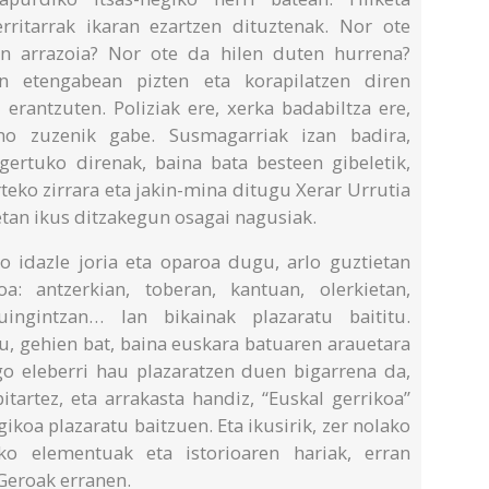
erritarrak ikaran ezartzen dituztenak. Nor ote
uen arrazoia? Nor ote da hilen duten hurrena?
n etengabean pizten eta korapilatzen diren
 erantzuten. Poliziak ere, xerka badabiltza ere,
mo zuzenik gabe. Susmagarriak izan badira,
gertuko direnak, baina bata besteen gibeletik,
teko zirrara eta jakin-mina ditugu Xerar Urrutia
etan ikus ditzakegun osagai nagusiak.
ko idazle joria eta oparoa dugu, arlo guztietan
a: antzerkian, toberan, kantuan, olerkietan,
puingintzan… lan bikainak plazaratu baititu.
u, gehien bat, baina euskara batuaren arauetara
o eleberri hau plazaratzen duen bigarrena da,
itartez, eta arrakasta handiz, “Euskal gerrikoa”
ikoa plazaratu baitzuen. Eta ikusirik, zer nolako
zko elementuak eta istorioaren hariak, erran
Geroak erranen.