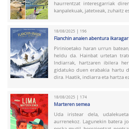
haurrentzat interesgarriak dire
kanpalekuak, jatetxeak, zuhaitz es
18/08/2025 | 196
Flanchin anaien abentura ikaragar
Pirinioetako haran urrun batean
heldu da. Hainbat urtetan trat
Indiarrak, hartzaren ibilera h
gidatuko duen erabakia hartu du
dira. Haatik, indiarra eta hartza e
18/08/2025 | 174
Marteren semea
Uda iristear dela, udalekueta
aurrenekoz. Lagunekin batera jo
neska-mutil berezientzat pents