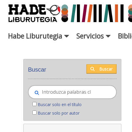
Saltar al contenido principal
Habe Liburutegia
Servicios
Bibl
Novedades - Liburutegia
Buscar
Buscar
Buscar solo en el título
Buscar solo por autor