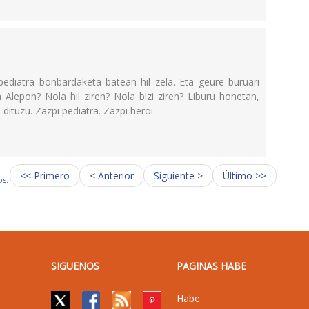
ediatra bonbardaketa batean hil zela. Eta geure buruari
 Alepon? Nola hil ziren? Nola bizi ziren? Liburu honetan,
 dituzu. Zazpi pediatra. Zazpi heroi
<< Primero
< Anterior
Siguiente >
Último >>
os.
SIGUENOS
PAGINAS HABE
Habe