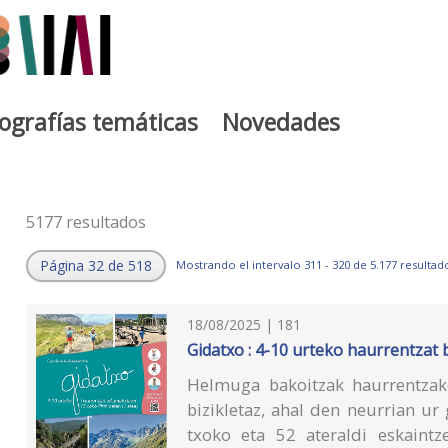
iografías temáticas
Novedades
5177 resultados
Página 32 de 518
Mostrando el intervalo 311 - 320 de 5.177 resultad
18/08/2025 | 181
Gidatxo : 4-10 urteko haurrentzat 
Helmuga bakoitzak haurrentzako
bizikletaz, ahal den neurrian ur
txoko eta 52 ateraldi eskaintz