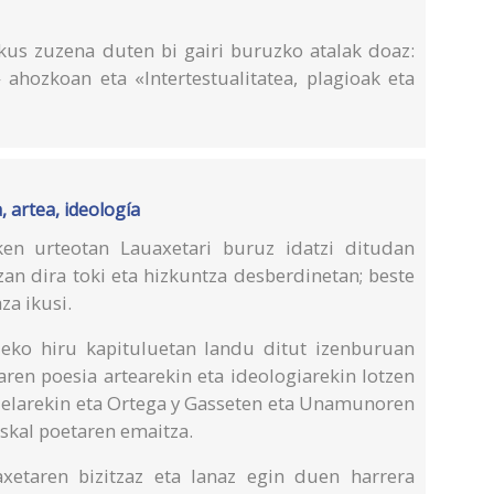
rikus zuzena duten bi gairi buruzko atalak doaz:
 ahozkoan eta «Intertestualitatea, plagioak eta
, artea, ideología
ken urteotan Lauaxetari buruz idatzi ditudan
zan dira toki eta hizkuntza desberdinetan; beste
za ikusi.
aleko hiru kapituluetan landu ditut izenburuan
aren poesia artearekin eta ideologiarekin lotzen
zuelarekin eta Ortega y Gasseten eta Unamunoren
kal poetaren emaitza.
axetaren bizitzaz eta lanaz egin duen harrera