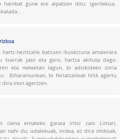
n hainbat gune ere aipatzen ditu: igerilekua,
kalada...
rizkoa
, hartz-hezitzaile batzuen ikuskizuna amaierara
u txarrak jaso eta gero, hartza akituta dago.
erren eta nekeetan lagun, bi adiskideen zoria
. Biharamunean, bi feriatzaileak hilik agertu
z dira inon agertzen.
n izena emateko garaia iritsi zaio Limari,
an nahi du; udalekuak, ordea, ez dira ohikoak,
atuta daude. Superudalekuetara superbotereak