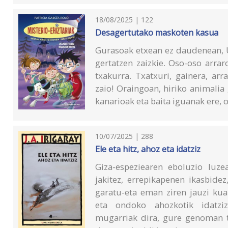
18/08/2025 | 122
Desagertutako maskoten kasua
Gurasoak etxean ez daudenean, U
gertatzen zaizkie. Oso-oso arra
txakurra. Txatxuri, gainera, ar
zaio! Oraingoan, hiriko animalia
kanarioak eta baita iguanak ere,
10/07/2025 | 288
Ele eta hitz, ahoz eta idatziz
Giza-espeziearen eboluzio luz
jakitez, errepikapenen ikasbidez
garatu-eta eman ziren jauzi kual
eta ondoko ahozkotik idatziz
mugarriak dira, gure genoman t