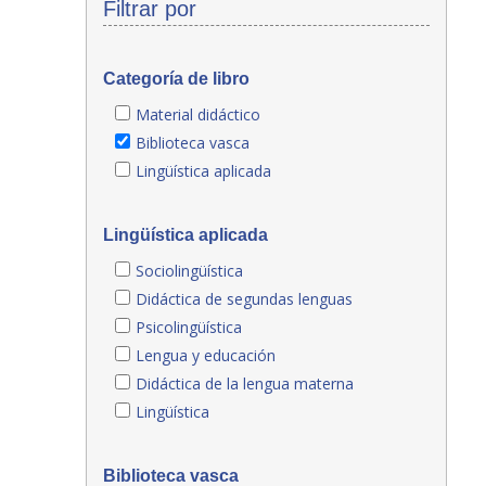
Filtrar por
Categoría de libro
Material didáctico
Biblioteca vasca
Lingüística aplicada
Lingüística aplicada
Sociolingüística
Didáctica de segundas lenguas
Psicolingüística
Lengua y educación
Didáctica de la lengua materna
Lingüística
Biblioteca vasca