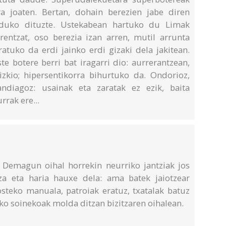
a joaten. Bertan, dohain berezien jabe diren
nduko dituzte. Ustekabean hartuko du Limak
entzat, oso berezia izan arren, mutil arrunta
atuko da erdi jainko erdi gizaki dela jakitean.
te botere berri bat iragarri dio: aurrerantzean,
zkio; hipersentikorra bihurtuko da. Ondorioz,
andiagoz: usainak eta zaratak ez ezik, baita
rrak ere...
 Demagun oihal horrekin neurriko jantziak jos
za eta haria hauxe dela: ama batek jaiotzear
osteko manuala, patroiak eratuz, txatalak batuz
ko soinekoak molda ditzan bizitzaren oihalean.