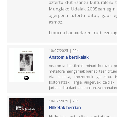
aztertu dut «santu kulturalen» te
Mungiako Udalak 2005ean eginik
agerpena aztertu ditut, gaur 
asmoz.
Liburua Lauaxetaren irudi ezezag
10/07/2025 | 204
Anatomia bertikalak
Anatomia bertikalak minari buruzko poe
metafora harrigarriak barnebiltzen ditue
eta ausarta, mozorrorik gabekoa. Ha
Jostorratzak, ilargia, aingeruak, zaldia
jartzen ditu dantzan ebakuntza-mahaiare
10/07/2025 | 236
Hilketak herrian
Hilketak ari dira gertatzen L