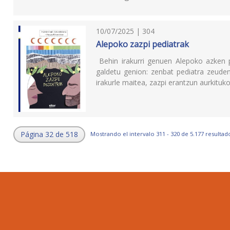
10/07/2025 | 304
Alepoko zazpi pediatrak
Behin irakurri genuen Alepoko azken p
galdetu genion: zenbat pediatra zeuden
irakurle maitea, zazpi erantzun aurkituko
Página 32 de 518
Mostrando el intervalo 311 - 320 de 5.177 resultad