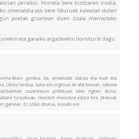
oriari jarraikiz. Horrela bere bizitzaren irudia,
o omenaldia eta bere liburuek kaleetan duten
egun poetak gizartean duen itzala marrazteko
unekin eta garaiko argazkiekin horniturik dago.
ma-liburu gordina da, erraietatik idatzia eta irudi eta
na. Liburu landua, iluna eta argitsua da aldi berean, sakona
inbatetan zuzentasun politikoari iskin egiten diona.
k, aldare torazikoak, Heimlich maniobra edota lore zitrikoak
n gainean. Ez ohiko liburua, inondik ere.
apurdiko itsas-hegiko herri batean. Hilketa