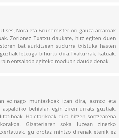
lises, Nora eta Brunomisteriori gauza arraroak
roak. Zorionez Txatxu daukate, hitz egiten duen
rastoren bat aurkitzean sudurra txistuka hasten
 guztiak letxuga bihurtu dira.Txakurrak, katuak,
 orain entsalada egiteko moduan daude denak.
ean ezinago muntazkoak izan dira, asmoz eta
, aspaldiko behialan egin ziren urrats guztiak,
itatiboak. Haietarikoak dira hitzen sortzearena
korakoa. Gizateriaren soka luzean zinezko
xertatuak, gu orotaz mintzo direnak etenik ez