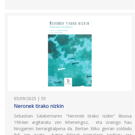
05/09/2025 | 55
Neronek tirako nizkin
Sebastian Salaberriaren "Neronek tirako nizkin" liburua
1964an argitaratu zen lehenengoz, eta oraingo hau
hirugarren berrargitalpena da. Bertan 36ko gerran soldadu
ibili zen gazte baten ibilerak kontatzen zaizkigu era