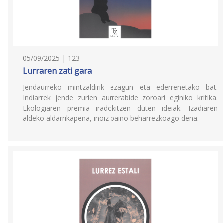
05/09/2025 | 123
Lurraren zati gara
Jendaurreko mintzaldirik ezagun eta ederrenetako bat.
Indiarrek jende zurien aurrerabide zoroari eginiko kritika.
Ekologiaren premia iradokitzen duten ideiak. Izadiaren
aldeko aldarrikapena, inoiz baino beharrezkoago dena.