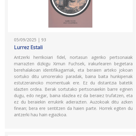
05/09/2025 | 93
Lurrez Estali
Antzerki herrikoiari fidel, nortasun ageriko pertsonaiak
marrazten dizkigu Ximun Fuchsek, irakurlearen begietara
berehalakoan identifikagarriak, eta beraien arteko jokoan
sortuko ditu umorerako paradak, baina baita hunkipenak
estutzerainoko momentuak ere. Ez du distantzia batetik
idazten ordea. Berak sortutako pertsonaiekin barre eginen
dugu, edo negar, baina idazlea ez da beraiez trufatzen, eta
ez du beraiekin errukirik adierazten. Auzokoak ditu azken
finean; bera ere sentitzen da haien parte. Horrek egiten du
antzerki hau hain egiazkoa.