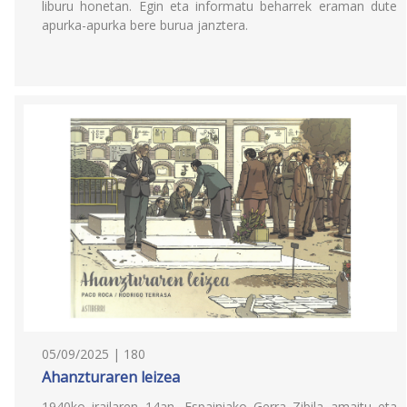
liburu honetan. Egin eta informatu beharrek eraman dute
apurka-apurka bere burua janztera.
05/09/2025 | 180
Ahanzturaren leizea
1940ko irailaren 14an, Espainiako Gerra Zibila amaitu eta