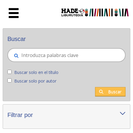
Saltar al contenido principal
Novedades - Liburutegia
Buscar
Buscar solo en el título
Buscar solo por autor
Buscar
Filtrar por