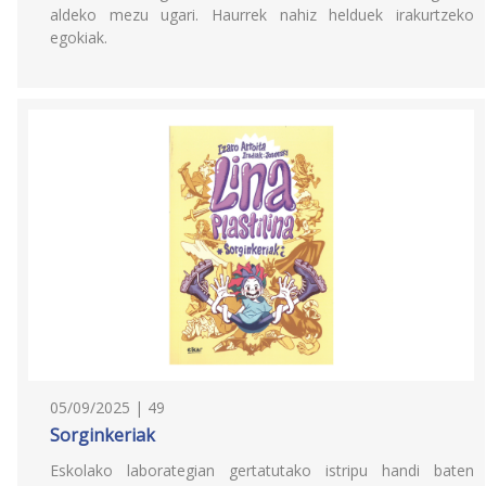
aldeko mezu ugari. Haurrek nahiz helduek irakurtzeko
egokiak.
05/09/2025 | 49
Sorginkeriak
Eskolako laborategian gertatutako istripu handi baten