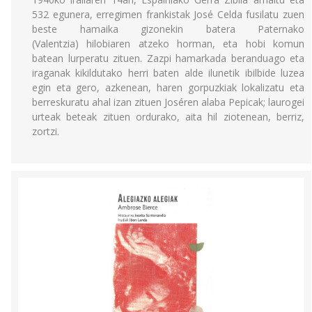
532 egunera, erregimen frankistak José Celda fusilatu zuen
beste hamaika gizonekin batera Paternako
(Valentzia) hilobiaren atzeko horman, eta hobi komun
batean lurperatu zituen. Zazpi hamarkada beranduago eta
iraganak kikildutako herri baten alde ilunetik ibilbide luzea
egin eta gero, azkenean, haren gorpuzkiak lokalizatu eta
berreskuratu ahal izan zituen Joséren alaba Pepicak; laurogei
urteak beteak zituen ordurako, aita hil ziotenean, berriz,
zortzi.