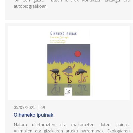
autobiografikoan.
05/09/2025 | 69
Oihaneko ipuinak
Natura ulertarazten eta maitarazten duten ipuinak.
Animalien eta gizakiaren arteko harremanak. Ekologiaren