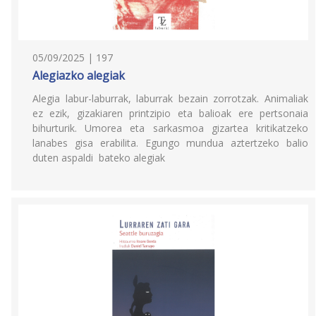
05/09/2025 | 197
Alegiazko alegiak
Alegia labur-laburrak, laburrak bezain zorrotzak. Animaliak
ez ezik, gizakiaren printzipio eta balioak ere pertsonaia
bihurturik. Umorea eta sarkasmoa gizartea kritikatzeko
lanabes gisa erabilita. Egungo mundua aztertzeko balio
duten aspaldi bateko alegiak