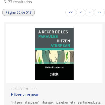
5177 resultados
Página 30 de 518
<<
<
>
>>
10/09/2025 | 138
Hitzen aterpean
"Hitzen aterpean" liburuak ideietan eta sentimenduetan