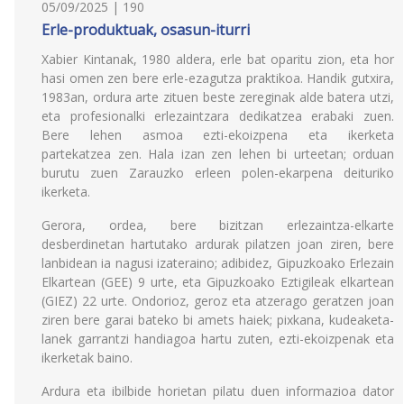
05/09/2025 | 190
Erle-produktuak, osasun-iturri
Xabier Kintanak, 1980 aldera, erle bat oparitu zion, eta hor
hasi omen zen bere erle-ezagutza praktikoa. Handik gutxira,
1983an, ordura arte zituen beste zereginak alde batera utzi,
eta profesionalki erlezaintzara dedikatzea erabaki zuen.
Bere lehen asmoa ezti-ekoizpena eta ikerketa
partekatzea zen. Hala izan zen lehen bi urteetan; orduan
burutu zuen Zarauzko erleen polen-ekarpena deituriko
ikerketa.
Gerora, ordea, bere bizitzan erlezaintza-elkarte
desberdinetan hartutako ardurak pilatzen joan ziren, bere
lanbidean ia nagusi izateraino; adibidez, Gipuzkoako Erlezain
Elkartean (GEE) 9 urte, eta Gipuzkoako Eztigileak elkartean
(GIEZ) 22 urte. Ondorioz, geroz eta atzerago geratzen joan
ziren bere garai bateko bi amets haiek; pixkana, kudeaketa-
lanek garrantzi handiagoa hartu zuten, ezti-ekoizpenak eta
ikerketak baino.
Ardura eta ibilbide horietan pilatu duen informazioa dator