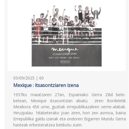
05/09/2025 | 60
Mexique : itsasontziaren izena
1937ko maiatzaren 27an, Espainiako Gerra Zibil bete-
betean, Mexique itsasontzian abiatu ziren Bordeletik
Mexikora 456 ume, guztiak errepublikazaleen seme-alabak.
Hiruzpalau hilabeterako joan ziren, hori zen asmoa, baina
Errepublika galdu izanak eta ondoren Bigarren Mundu Gerra
hasteak erbesteratzea betikotu zuen.