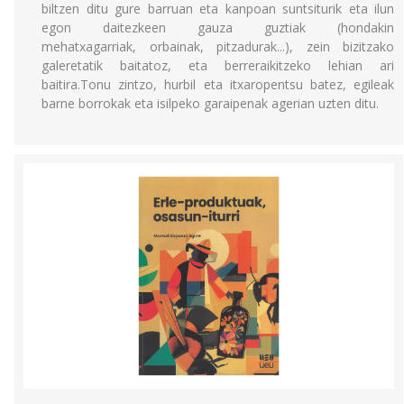
biltzen ditu gure barruan eta kanpoan suntsiturik eta ilun
egon daitezkeen gauza guztiak (hondakin
mehatxagarriak, orbainak, pitzadurak...), zein bizitzako
galeretatik baitatoz, eta berreraikitzeko lehian ari
baitira.Tonu zintzo, hurbil eta itxaropentsu batez, egileak
barne borrokak eta isilpeko garaipenak agerian uzten ditu.