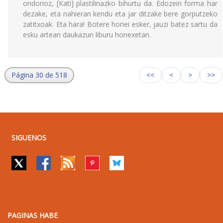
ondorioz, [Kati] plastilinazko bihurtu da. Edozein forma har
dezake, eta nahieran kendu eta jar ditzake bere gorputzeko
zatitxoak. Eta hara! Botere horiei esker, jauzi batez sartu da
esku artean daukazun liburu honexetan.
Página 30 de 518
<<
<
>
>>
SIGUENOS
PAGINAS HABE