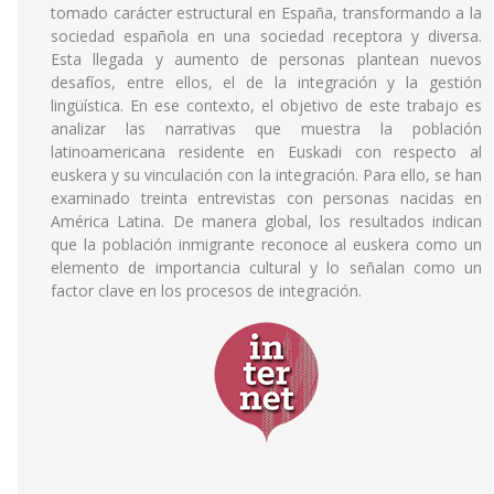
tomado carácter estructural en España, transformando a la
sociedad española en una sociedad receptora y diversa.
Esta llegada y aumento de personas plantean nuevos
desafíos, entre ellos, el de la integración y la gestión
lingüística. En ese contexto, el objetivo de este trabajo es
analizar las narrativas que muestra la población
latinoamericana residente en Euskadi con respecto al
euskera y su vinculación con la integración. Para ello, se han
examinado treinta entrevistas con personas nacidas en
América Latina. De manera global, los resultados indican
que la población inmigrante reconoce al euskera como un
elemento de importancia cultural y lo señalan como un
factor clave en los procesos de integración.