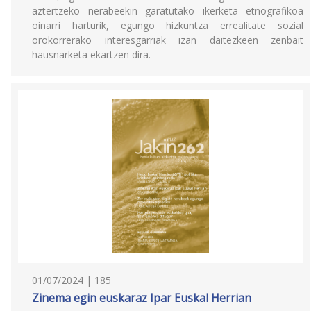
aztertzeko nerabeekin garatutako ikerketa etnografikoa
oinarri harturik, egungo hizkuntza errealitate sozial
orokorrerako interesgarriak izan daitezkeen zenbait
hausnarketa ekartzen dira.
01/07/2024 | 185
Zinema egin euskaraz Ipar Euskal Herrian