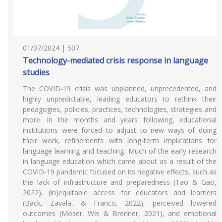
01/07/2024 | 507
Technology-mediated crisis response in language
studies
The COVID-19 crisis was unplanned, unprecedented, and
highly unpredictable, leading educators to rethink their
pedagogies, policies, practices, technologies, strategies and
more. In the months and years following, educational
institutions were forced to adjust to new ways of doing
their work, refinements with long-term implications for
language learning and teaching. Much of the early research
in language education which came about as a result of the
COVID-19 pandemic focused on its negative effects, such as
the lack of infrastructure and preparedness (Tao & Gao,
2022), (in)equitable access for educators and learners
(Back, Zavala, & Franco, 2022), perceived lowered
outcomes (Moser, Wei & Brenner, 2021), and emotional