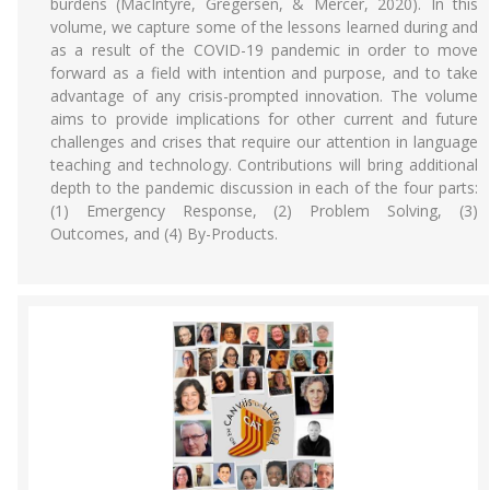
burdens (MacIntyre, Gregersen, & Mercer, 2020). In this
volume, we capture some of the lessons learned during and
as a result of the COVID-19 pandemic in order to move
forward as a field with intention and purpose, and to take
advantage of any crisis-prompted innovation. The volume
aims to provide implications for other current and future
challenges and crises that require our attention in language
teaching and technology. Contributions will bring additional
depth to the pandemic discussion in each of the four parts:
(1) Emergency Response, (2) Problem Solving, (3)
Outcomes, and (4) By-Products.