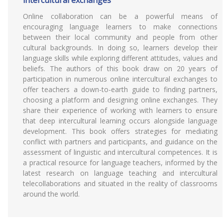
intercultural exchanges
Online collaboration can be a powerful means of
encouraging language learners to make connections
between their local community and people from other
cultural backgrounds. In doing so, learners develop their
language skills while exploring different attitudes, values and
beliefs. The authors of this book draw on 20 years of
participation in numerous online intercultural exchanges to
offer teachers a down-to-earth guide to finding partners,
choosing a platform and designing online exchanges. They
share their experience of working with learners to ensure
that deep intercultural learning occurs alongside language
development. This book offers strategies for mediating
conflict with partners and participants, and guidance on the
assessment of linguistic and intercultural competences. It is
a practical resource for language teachers, informed by the
latest research on language teaching and intercultural
telecollaborations and situated in the reality of classrooms
around the world.