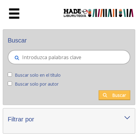
Saltar al contenido principal
Novedades - Liburutegia
Buscar
Buscar solo en el título
Buscar solo por autor
Buscar
Filtrar por