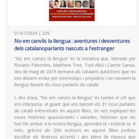
01/07/2024 | 235
No em canviïs la llengua : aventures i desventures
dels catalanoparlants nascuts a l'estranger
“No em canviïs la llengua” és la iniciativa que, liderada per
Rosario Palomino, Matthew Tree, Toni Albà i Carme Sansa,
des de maig de 2019 demana als catalans autòctons que no
ens deixem endur per estereotips i prejudicis i no canviem la
llengua davant els nous parlants de català.
I, des d'ara, “No em canviïs la llengua” és també el crit que
ens interpel·la, el guant que ens llancen els 31 nous parlants
de català entrevistats en aquest llibre, on ens expliquen les
seves històries apassionants i variades, històries que els
han fet arribar a la nostra llengua, aprendre-la i estimar-la. A
més, gràcies als QRs inclosos en aquest llibre podreu
escoltar els diversos accents i girs plens de riquesa que