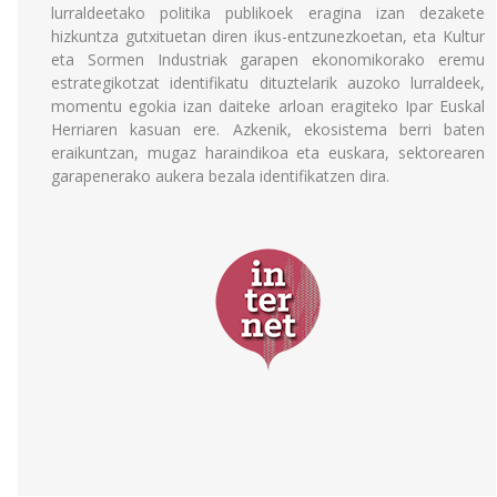
lurraldeetako politika publikoek eragina izan dezakete
hizkuntza gutxituetan diren ikus-entzunezkoetan, eta Kultur
eta Sormen Industriak garapen ekonomikorako eremu
estrategikotzat identifikatu dituztelarik auzoko lurraldeek,
momentu egokia izan daiteke arloan eragiteko Ipar Euskal
Herriaren kasuan ere. Azkenik, ekosistema berri baten
eraikuntzan, mugaz haraindikoa eta euskara, sektorearen
garapenerako aukera bezala identifikatzen dira.