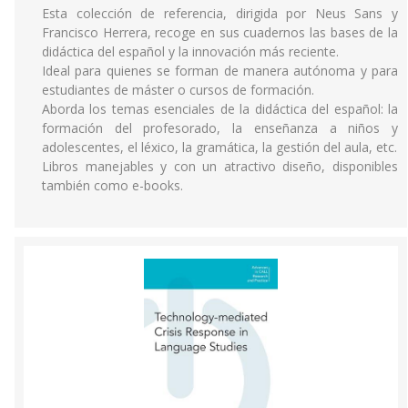
Esta colección de referencia, dirigida por Neus Sans y
Francisco Herrera, recoge en sus cuadernos las bases de la
didáctica del español y la innovación más reciente.
Ideal para quienes se forman de manera autónoma y para
estudiantes de máster o cursos de formación.
Aborda los temas esenciales de la didáctica del español: la
formación del profesorado, la enseñanza a niños y
adolescentes, el léxico, la gramática, la gestión del aula, etc.
Libros manejables y con un atractivo diseño, disponibles
también como e-books.