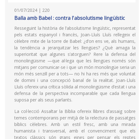
01/07/2024 | 220
Balla amb Babel : contra l'absolutisme lingüístic
Resseguint la història de l’absolutisme lingüístic, representat
pels estats espanyol i francès, Joan-Lluís Lluís rellegeix el
cèlebre mite de la torre de Babel: ¿d’on ens ve, als humans,
la tendència a jerarquitzar les llengües? ¿Què amaga la
superioritat que algunes s’atorguen? Rere la defensa del
monolingüisme —que al·lega que les llengües només són
mitjans per comunicar-se i que un món monolingüe seria un
món més senzill per a tots— no hi ha res més que voluntat
de domini i una concepció banal de la realitat. Joan-Lluís
Lluís ofereix una crítica sòlida al monolingüisme d’estat i una
defensa de la perspectiva incomparable que cada llengua
suposa per als seus parlants.
La col·lecció Assaltar la Bíblia ofereix llibres d’assaig sobre
temes contemporanis per mitjà de la relectura de passatges
bíblics cèlebres. Amb un estil fresc, amb una mirada
humanista i transversal, amb el convenciment que els
textos clàssics són grans eines per pensar els reptes