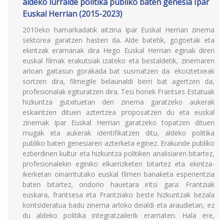
aldeko lurralde politika publiko baten genesia Ipar
Euskal Herrian (2015-2023)
2010eko hamarkadatik aitzina Ipar Euskal Herrian zinema
sektorea garatzen hasten da. Alde batetik, gogoetak eta
ekintzak eramanak dira Hego Euskal Herrian eginak diren
euskal filmak erakutsiak izateko eta bestaldetik, zinemaren
arloan gaitasun gorakada bat susmatzen da: ekoiztetxeak
sortzen dira, filmegile belaunaldi berri bat agertzen da,
profesionalak egituratzen dira. Tesi honek Frantses Estatuak
hizkuntza gutxituetan den zinema garatzeko aukerak
eskaintzen dituen aztertzea proposatzen du eta euskal
zinemak Ipar Euskal Herrian garatzeko topatzen dituen
mugak eta aukerak identifikatzen ditu, aldeko politika
publiko baten genesiaren azterketa eginez. Erakunde publiko
ezberdinen kultur eta hizkuntza politiken analisiaren bitartez,
profesionalekin eginiko elkarrizketen bitartez eta ekintza-
ikerketan oinarritutako euskal filmen banaketa esperientzia
baten bitartez, ondorio hauetara iritsi gara: Frantziak
euskara, frantsesa eta Frantziako beste hizkuntzak bezala
kontsideratua badu zinema arloko deialdi eta araudietan, ez
du aldeko politika integratzailerik eramaten. Hala ere,