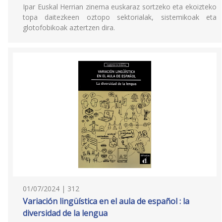
Ipar Euskal Herrian zinema euskaraz sortzeko eta ekoizteko
topa daitezkeen oztopo sektorialak, sistemikoak eta
glotofobikoak aztertzen dira.
01/07/2024 | 312
Variación lingüística en el aula de español : la
diversidad de la lengua