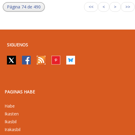
Página 74 de 490
<<
<
>
>>
SIGUENOS
PAGINAS HABE
Habe
Ikasten
Ikasbil
Irakasbil