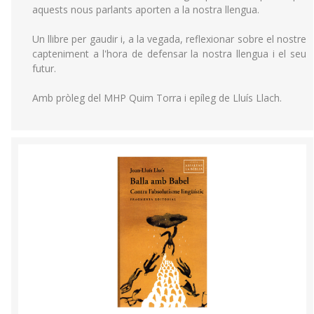
aquests nous parlants aporten a la nostra llengua.
Un llibre per gaudir i, a la vegada, reflexionar sobre el nostre
capteniment a l'hora de defensar la nostra llengua i el seu
futur.
Amb pròleg del MHP Quim Torra i epíleg de Lluís Llach.