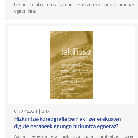
tokian tokiko errealitateari erantzuteko proposamenak
egiten dira.
01/07/2024 | 247
Hizkuntza-koreografia berriak : zer erakusten
digute nerabeek egungo hizkuntza egoeraz?
Adina, generoa eta hizkuntza nola gurutzatzen diren