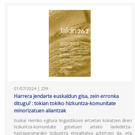
01/07/2024 | 259
Harrera jendarte euskaldun gisa, zein erronka
ditugu? : tokian tokiko hizkuntza-komunitate
minorizatuen aliantzak
Euskal Herriko egitura linguistikoen ertzetan kokatzen diren
hizkuntza-komunitate gutxituen arteko lankidetza-
hastapenetarako hizkuntza errealitatea aztertzen da, eta