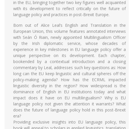
in the EU, bringing together two key figures well acquainted
with its development to reflect critically on the future of
language policy and practices in post-Brexit Europe.
Born out of Alice Leal’s English and Translation in the
European Union, this volume features annotated interviews
with Seán Ó Riain, newly appointed Multilingualism Officer
by the Irish diplomatic service, whose decades of
experience in key milestones in EU language policy offer a
unique perspective on its development. Each chapter,
bookended by a contextual introduction and a closing
commentary by Leal, addresses such key questions as: How
long can the EU keep linguistic and cultural spheres off the
policy-making agenda? How has the ECRML impacted
linguistic diversity in the region? How widespread is the
dominance of English in EU institutions today and what
impact does it have on EU multilingualism? Why is EU
language policy not given the attention it warrants? What
does the future of language policy hold in this post-Brexit
era?
Providing exclusive insights into EU language policy, this
book will appeal to scholars in applied linguistics, translation