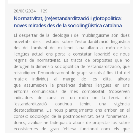
20/08/2024 | 129
Normativitat, (re)estandardització i glotopolítica:
noves mirades des de la sociolingüística catalana
El despertar de la ideologia i del multilingüisme són dues
novetats dels estudis sobre l’estandardització lingüística
des del tombant del mil·lenni. Una ullada al món de les
llengües actual ens porta a constatar l’aparició de nous
règims de normativitat. Es tracta de propostes que no
defugen la dimensió sociopolítica de l’estandardització, que
reivindiquen l’empoderament de grups socials (i fins i tot del
mateix individu) al marge de les elits, alhora
que assumeixen la presència d’altres llengües en uns
entorns comunicatius de més complexitat. S’observen
indicadors de canvi en un món on la teoria de
l’estandardització continua tenint una vigència
destacadíssima. Els nous plantejaments ens arriben en el
context sociològic de la postmodernitat. Serà fonamental,
doncs, avaluar-ne l’adequació abans de projectar-los sobre
ecosistemes de gran feblesa funcional com els que