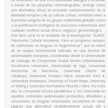
a través de las pequeñas cinematografías, emerge como
una alternativa eficaz al incesante cuestionamiento de la
identidad europea y de su cultura común, sometida tanto a
la presión exógena de los grupos multimedia globales como
a la proliferación endógena de reacciones extremistas ante
cualquier conflicto social, étnico, religioso, geoestratégico.
Este libro coral es el resultado de la investigación "EUVOS.
Patrimonio Cultural Inmaterial. Para un programa europeo
de subtitulado en lenguas no hegemónicas", que se nutrió
de un equipo internacional radicado en una docena de
universidades europeas, coordinadas desde la Universidade
de Santiago de Compostela: Euskal Herriko Unibertsitatea,
Stockholms Universitet, Universidade de Vigo, Universitat
Autònoma de Barcelona, Universitat Oberta de
Catalunya, Universitat Pompeu Fabra, Universitè Paris 8,
Universiteit Antwerpen, University of South Wales, University
of Stirling y Univerzita Kon?tantína Filozofa v Nitre. Por todo
ello, la comunidad lectora (académica o no) interesada en
aquellos contenidos audiovisuales producidos, difundidos y
consumidos en lenguas minorizadas, encontrará en estas
páginas una alternativa verdaderamente actual, útil y