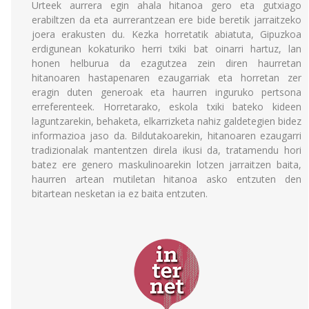
Urteek aurrera egin ahala hitanoa gero eta gutxiago
erabiltzen da eta aurrerantzean ere bide beretik jarraitzeko
joera erakusten du. Kezka horretatik abiatuta, Gipuzkoa
erdigunean kokaturiko herri txiki bat oinarri hartuz, lan
honen helburua da ezagutzea zein diren haurretan
hitanoaren hastapenaren ezaugarriak eta horretan zer
eragin duten generoak eta haurren inguruko pertsona
erreferenteek. Horretarako, eskola txiki bateko kideen
laguntzarekin, behaketa, elkarrizketa nahiz galdetegien bidez
informazioa jaso da. Bildutakoarekin, hitanoaren ezaugarri
tradizionalak mantentzen direla ikusi da, tratamendu hori
batez ere genero maskulinoarekin lotzen jarraitzen baita,
haurren artean mutiletan hitanoa asko entzuten den
bitartean nesketan ia ez baita entzuten.