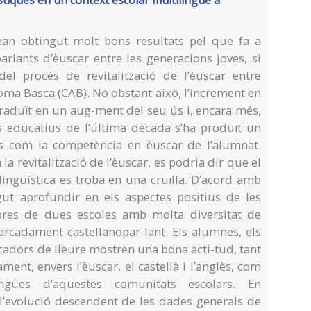
han obtingut molt bons resultats pel que fa a
arlants d’èuscar entre les generacions joves, si
el procés de revitalització de l’èuscar entre
ma Basca (CAB). No obstant això, l’increment en
traduït en un aug-ment del seu ús i, encara més,
ts educatius de l’última dècada s’ha produït un
s com la competència en èuscar de l’alumnat.
 la revitalització de l’èuscar, es podria dir que el
ngüística es troba en una cruïlla. D’acord amb
lgut aprofundir en els aspectes positius de les
bres de dues escoles amb molta diversitat de
arcadament castellanopar-lant. Els alumnes, els
ucadors de lleure mostren una bona acti-tud, tant
ent, envers l’èuscar, el castellà i l’anglès, com
ngües d’aquestes comunitats escolars. En
l’evolució descendent de les dades generals de