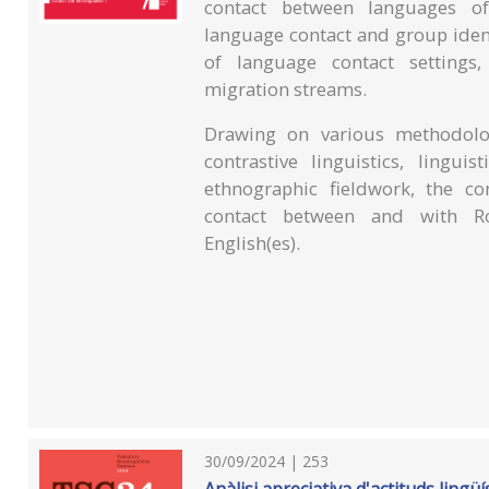
contact between languages of
language contact and group identi
of language contact settings,
migration streams.
Drawing on various methodolo
contrastive linguistics, linguis
ethnographic fieldwork, the c
contact between and with Ro
English(es).
30/09/2024 | 253
Anàlisi apreciativa d'actituds lingü