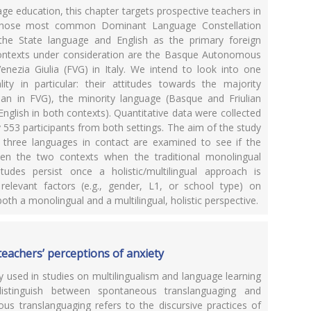
guage education, this chapter targets prospective teachers in
 whose most common Dominant Language Constellation
 the State language and English as the primary foreign
contexts under consideration are the Basque Autonomous
nezia Giulia (FVG) in Italy. We intend to look into one
lity in particular: their attitudes towards the majority
ian in FVG), the minority language (Basque and Friulian
English in both contexts). Quantitative data were collected
by 553 participants from both settings. The aim of the study
he three languages in contact are examined to see if the
ween the two contexts when the traditional monolingual
des persist once a holistic/multilingual approach is
elevant factors (e.g., gender, L1, or school type) on
oth a monolingual and a multilingual, holistic perspective.
eachers’ perceptions of anxiety
y used in studies on multilingualism and language learning
stinguish between spontaneous translanguaging and
us translanguaging refers to the discursive practices of