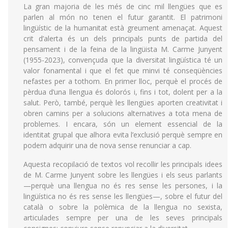
La gran majoria de les més de cinc mil llengües que es
parlen al món no tenen el futur garantit. El patrimoni
lingüístic de la humanitat està greument amenaçat. Aquest
crit d’alerta és un dels principals punts de partida del
pensament i de la feina de la lingüista M. Carme Junyent
(1955-2023), convençuda que la diversitat lingüística té un
valor fonamental i que el fet que minvi té conseqüències
nefastes per a tothom. En primer lloc, perquè el procés de
pèrdua d’una llengua és dolorós i, fins i tot, dolent per a la
salut. Però, també, perquè les llengües aporten creativitat i
obren camins per a solucions alternatives a tota mena de
problemes. I encara, són un element essencial de la
identitat grupal que alhora evita l’exclusió perquè sempre en
podem adquirir una de nova sense renunciar a cap.
Aquesta recopilació de textos vol recollir les principals idees
de M. Carme Junyent sobre les llengües i els seus parlants
—perquè una llengua no és res sense les persones, i la
lingüística no és res sense les llengües—, sobre el futur del
català o sobre la polèmica de la llengua no sexista,
articulades sempre per una de les seves principals