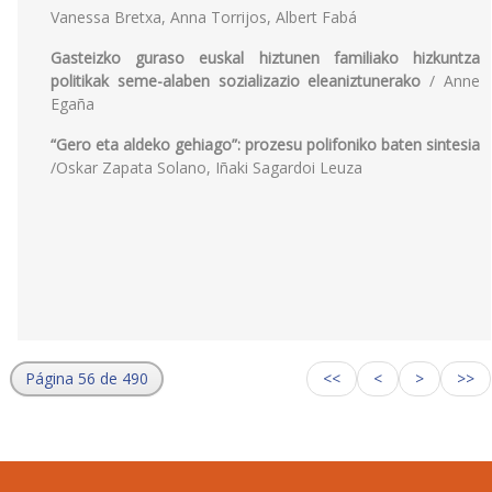
Vanessa Bretxa, Anna Torrijos, Albert Fabá
Gasteizko guraso euskal hiztunen familiako hizkuntza
politikak seme-alaben sozializazio eleaniztunerako
/ Anne
Egaña
“Gero eta aldeko gehiago”: prozesu polifoniko baten sintesia
/Oskar Zapata Solano, Iñaki Sagardoi Leuza
Página 56 de 490
<<
<
>
>>