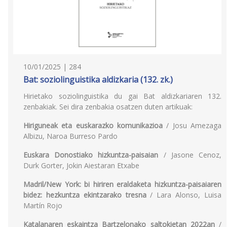
10/01/2025 | 284
Bat: soziolinguistika aldizkaria (132. zk.)
Hirietako soziolinguistika du gai Bat aldizkariaren 132.
zenbakiak. Sei dira zenbakia osatzen duten artikuak:
Hiriguneak eta euskarazko komunikazioa
/ Josu Amezaga
Albizu, Naroa Burreso Pardo
Euskara Donostiako hizkuntza-paisaian
/ Jasone Cenoz,
Durk Gorter, Jokin Aiestaran Etxabe
Madril/New York: bi hiriren eraldaketa hizkuntza-paisaiaren
bidez: hezkuntza ekintzarako tresna
/ Lara Alonso, Luisa
Martín Rojo
Katalanaren eskaintza Bartzelonako saltokietan 2022an
/