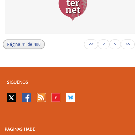
Página 41 de 490
<<
<
>
>>
SIGUENOS
PAGINAS HABE