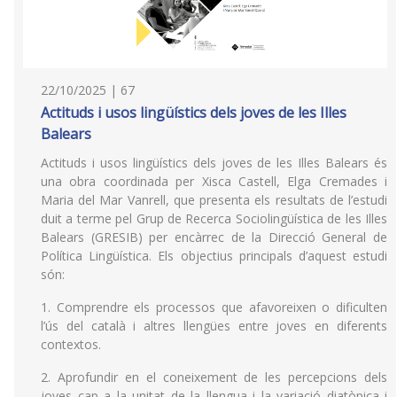
22/10/2025 | 67
Actituds i usos lingüístics dels joves de les Illes
Balears
Actituds i usos lingüístics dels joves de les Illes Balears és
una obra coordinada per Xisca Castell, Elga Cremades i
Maria del Mar Vanrell, que presenta els resultats de l’estudi
duit a terme pel Grup de Recerca Sociolingüística de les Illes
Balears (GRESIB) per encàrrec de la Direcció General de
Política Lingüística. Els objectius principals d’aquest estudi
són:
1. Comprendre els processos que afavoreixen o dificulten
l’ús del català i altres llengües entre joves en diferents
contextos.
2. Aprofundir en el coneixement de les percepcions dels
joves cap a la unitat de la llengua i la variació diatòpica i