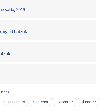
ue saria, 2013
ragarri batzuk
batzuk
ultados.
<< Primero
< Anterior
Siguiente >
Último >>