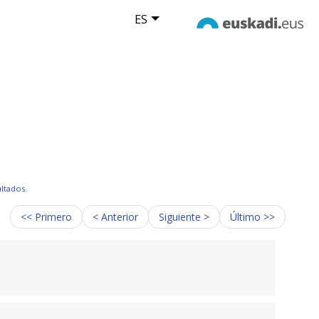
ES
ultados.
<< Primero
< Anterior
Siguiente >
Último >>