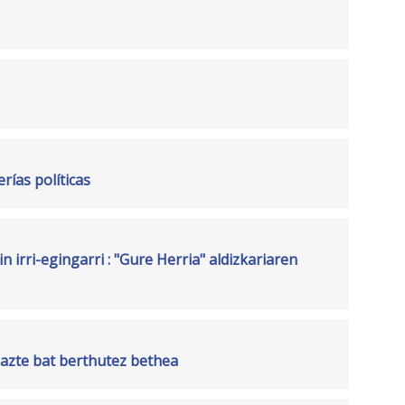
rías políticas
n irri-egingarri : "Gure Herria" aldizkariaren
azte bat berthutez bethea