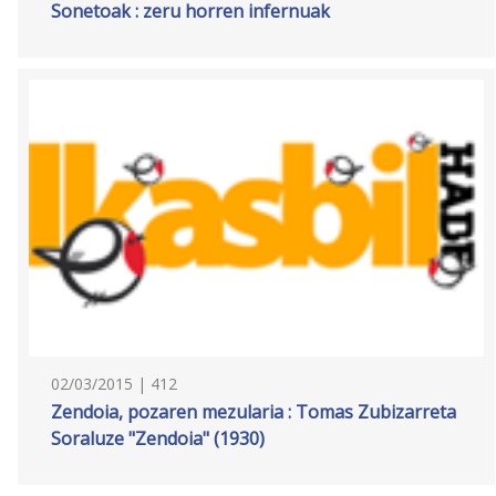
Sonetoak : zeru horren infernuak
02/03/2015 | 412
Zendoia, pozaren mezularia : Tomas Zubizarreta
Soraluze "Zendoia" (1930)