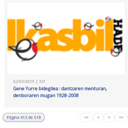
02/03/2015 | 331
Gene Yurre bidegilea : dantzaren menturan,
denboraren mugan 1928-2008
Página 413 de 518
<<
<
>
>>