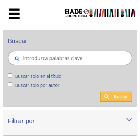
Saltar al contenido principal
Novedades - Liburutegia
Buscar
Buscar solo en el título
Buscar solo por autor
Buscar
Filtrar por