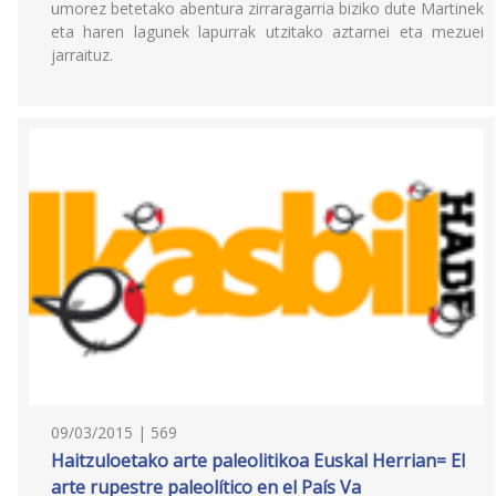
umorez betetako abentura zirraragarria biziko dute Martinek
eta haren lagunek lapurrak utzitako aztarnei eta mezuei
jarraituz.
09/03/2015 | 569
Haitzuloetako arte paleolitikoa Euskal Herrian= El
arte rupestre paleolítico en el País Va