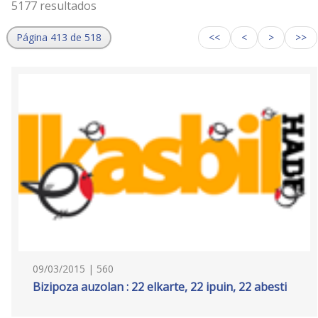
5177 resultados
Página 413 de 518
<<
<
>
>>
09/03/2015 | 560
Bizipoza auzolan : 22 elkarte, 22 ipuin, 22 abesti