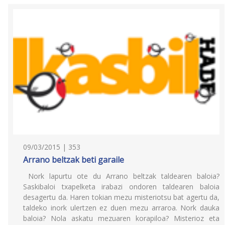
09/03/2015 | 353
Arrano beltzak beti garaile
Nork lapurtu ote du Arrano beltzak taldearen baloia?
Saskibaloi txapelketa irabazi ondoren taldearen baloia
desagertu da. Haren tokian mezu misteriotsu bat agertu da,
taldeko inork ulertzen ez duen mezu arraroa. Nork dauka
baloia? Nola askatu mezuaren korapiloa? Misterioz eta