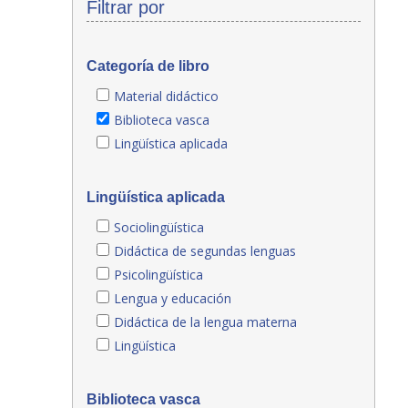
Filtrar por
Categoría de libro
Material didáctico
Biblioteca vasca
Lingüística aplicada
Lingüística aplicada
Sociolingüística
Didáctica de segundas lenguas
Psicolingüística
Lengua y educación
Didáctica de la lengua materna
Lingüística
Biblioteca vasca