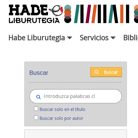
Saltar al contenido principal
Habe Liburutegia
Servicios
Bibl
Novedades - Liburutegia
Buscar
Buscar
Buscar solo en el título
Buscar solo por autor