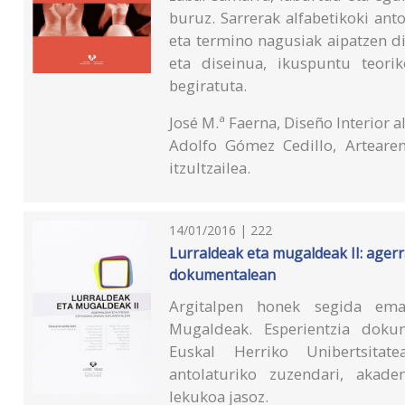
buruz. Sarrerak alfabetikoki an
eta termino nagusiak aipatzen dir
eta diseinua, ikuspuntu teorik
begiratuta.
José M.ª Faerna, Diseño Interior 
Adolfo Gómez Cedillo, Artearen
itzultzailea.
14/01/2016 | 222
Lurraldeak eta mugaldeak II: ager
dokumentalean
Argitalpen honek segida ema
Mugaldeak. Esperientzia dokum
Euskal Herriko Unibertsitat
antolaturiko zuzendari, akadem
lekukoa jasoz.