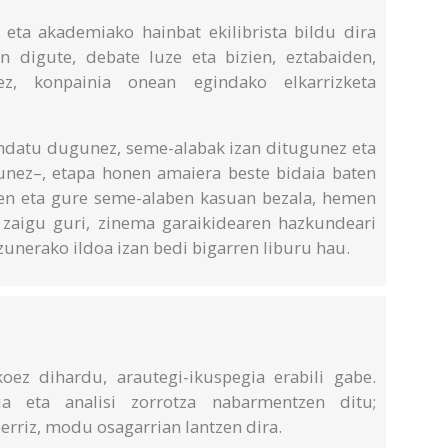
 eta akademiako hainbat ekilibrista bildu dira
 digute, debate luze eta bizien, eztabaiden,
ez, konpainia onean egindako elkarrizketa
ndatu dugunez, seme-alabak izan ditugunez eta
unez–, etapa honen amaiera beste bidaia baten
ren eta gure seme-alaben kasuan bezala, hemen
en zaigu guri, zinema garaikidearen hazkundeari
zunerako ildoa izan bedi bigarren liburu hau.
koez dihardu, arautegi-ikuspegia erabili gabe.
ua eta analisi zorrotza nabarmentzen ditu;
erriz, modu osagarrian lantzen dira.