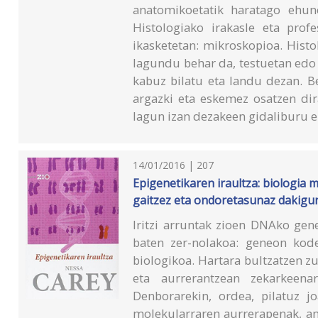
anatomikoetatik haratago ehune
Histologiako irakasle eta prof
ikasketetan: mikroskopioa. Hist
lagundu behar da, testuetan edo
kabuz bilatu eta landu dezan. B
argazki eta eskemez osatzen dir
lagun izan dezakeen gidaliburu e
14/01/2016 | 207
Epigenetikaren iraultza: biologia 
gaitzez eta ondoretasunaz dakigu
Iritzi arruntak zioen DNAko gene
baten zer-nolakoa: geneon kode
biologikoa. Hartara bultzatzen zu
eta aurrerantzean zekarkeena
Denborarekin, ordea, pilatuz j
molekularraren aurrerapenak, an