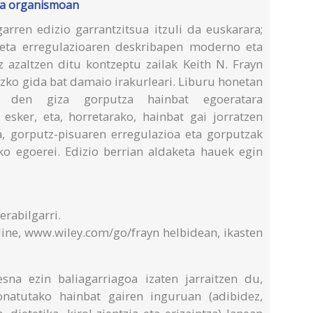
za organismoan
arren edizio garrantzitsua itzuli da euskarara;
eta erregulazioaren deskribapen moderno eta
 azaltzen ditu kontzeptu zailak Keith N. Frayn
ezko gida bat damaio irakurleari. Liburu honetan
n den giza gorputza hainbat egoeratara
esker, eta, horretarako, hainbat gai jorratzen
ea, gorputz-pisuaren erregulazioa eta gorputzak
o egoerei. Edizio berrian aldaketa hauek egin
erabilgarri.
line, www.wiley.com/go/frayn helbidean, ikasten
esna ezin baliagarriagoa izaten jarraitzen du,
ionatutako hainbat gairen inguruan (adibidez,