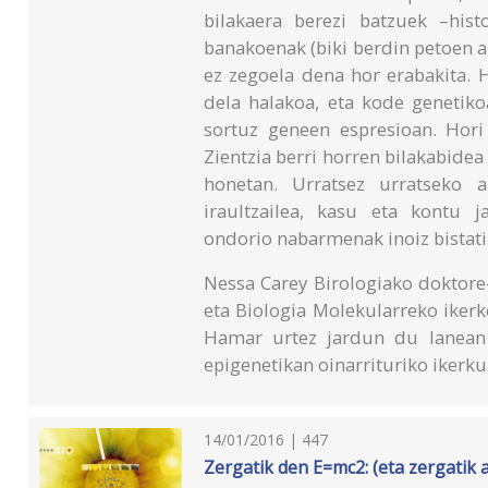
bilakaera berezi batzuek –hist
banakoenak (biki berdin petoen 
ez zegoela dena hor erabakita. 
dela halakoa, eta kode genetiko
sortuz geneen espresioan. Hori 
Zientzia berri horren bilakabidea
honetan. Urratsez urratseko a
iraultzailea, kasu eta kontu ja
ondorio nabarmenak inoiz bistati
Nessa Carey Birologiako doktore
eta Biologia Molekularreko iker
Hamar urtez jardun du lanean 
epigenetikan oinarrituriko ikerku
14/01/2016 | 447
Zergatik den E=mc2: (eta zergatik 