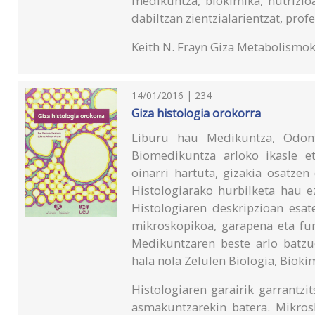
medikuntza, biokimika, nutrizioa,
dabiltzan zientzialarientzat, prof
Keith N. Frayn Giza Metabolismo
14/01/2016 | 234
Giza histologia orokorra
Liburu hau Medikuntza, Odontol
Biomedikuntza arloko ikasle et
oinarri hartuta, gizakia osatze
Histologiarako hurbilketa hau ez
Histologiaren deskripzioan esa
mikroskopikoa, garapena eta fun
Medikuntzaren beste arlo batzue
hala nola Zelulen Biologia, Biokim
Histologiaren garairik garrantz
asmakuntzarekin batera. Mikrosk