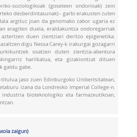
oriko-soziologikoak (goseteen ondorioak) zein
arteko desberdintasunak)– garbi erakusten zuten
Hala argituz joan da genomako zabor ugaria ez
an eragiten duela, eraldakuntza ondoregarriak
aztertzen duen zientziari deritzo epigenetika.
 azaltzen digu Nessa Carey-k irakurgai gozagarri
urkikuntzek osatzen duten zientzia-abentura
kingarriz harilkatua, eta gizakiontzat dituen
k galdu gabe.
-titulua jaso zuen Edinburgoko Unibertsitatean,
ketaburu izana da Londresko Imperial College-n.
industria bioteknologiko eta farmazeutikoan,
ntzan.
axola zaigun)