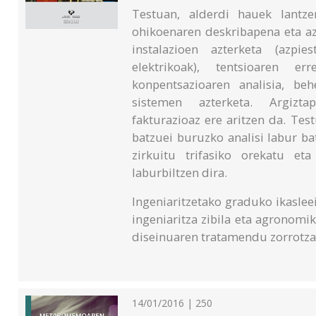
Testuan, alderdi hauek lantzen
ohikoenaren deskribapena eta az
instalazioen azterketa (azpie
elektrikoak), tentsioaren er
konpentsazioaren analisia, be
sistemen azterketa. Argiztap
fakturazioaz ere aritzen da. Tes
batzuei buruzko analisi labur bat
zirkuitu trifasiko orekatu et
laburbiltzen dira.
Ingeniaritzetako graduko ikaslee
ingeniaritza zibila eta agronomik
diseinuaren tratamendu zorrotza
14/01/2016 | 250