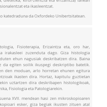
 dietetika, kirol-zientzia eta erizaintza) lanean
esionalentzat eta ikasleentzat.
ko katedraduna da Oxfordeko Unibertsitatean.
ogia, Fisioterapia, Erizaintza eta, oro har,
a irakasleei zuzenduta dago. Giza histologia
n duten ehun nagusiak deskribatzen dira. Baina
 da egiten soilik ikuspegi deskriptibo batetik.
ten den moduan, arlo horretan ehunen egitura
tzioak ikasten dira. Hortaz, kapitulu guztietan
kin uztartzen dira deskribapen histologikoak,
ika, Fisiologia eta Patologiarekin.
itsuena XVII. mendean hasi zen mikroskopioaren
opioari esker, giza begiak ikusten zituen atal