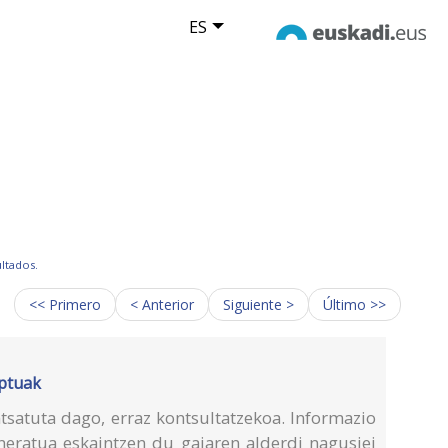
ES
ultados.
<< Primero
< Anterior
Siguiente >
Último >>
eptuak
atuta dago, erraz kontsultatzekoa. Informazio
neratua eskaintzen du gaiaren alderdi nagusiei