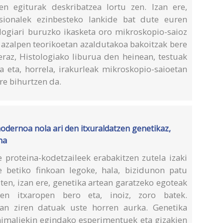
n egiturak deskribatzea lortu zen. Izan ere,
esionalek ezinbesteko lankide bat dute euren
ologiari buruzko ikasketa oro mikroskopio-saioz
 azalpen teorikoetan azaldutakoa bakoitzak bere
eraz, Histologiako liburua den heinean, testuak
a eta, horrela, irakurleak mikroskopio-saioetan
re bihurtzen da.
modernoa nola ari den itxuraldatzen genetikaz,
na
 proteina-kodetzaileek erabakitzen zutela izaki
 betiko finkoan legoke, hala, bizidunon patu
ten, izan ere, genetika artean garatzeko egoteak
ren itxaropen bero eta, inoiz, zoro batek.
oan ziren datuak uste horren aurka. Genetika
imaliekin egindako esperimentuek eta gizakien