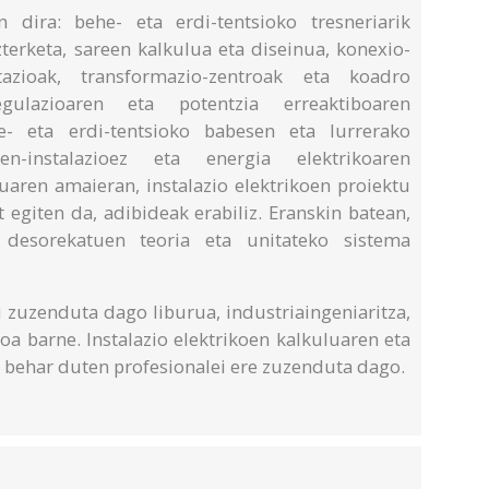
 dira: behe- eta erdi-tentsioko tresneriarik
terketa, sareen kalkulua eta diseinua, konexio-
stazioak, transformazio-zentroak eta koadro
regulazioaren eta potentzia erreaktiboaren
he- eta erdi-tentsioko babesen eta lurrerako
en-instalazioez eta energia elektrikoaren
tuaren amaieran, instalazio elektrikoen proiektu
 egiten da, adibideak erabiliz. Eranskin batean,
a desorekatuen teoria eta unitateko sistema
i zuzenduta dago liburua, industriaingeniaritza,
oa barne. Instalazio elektrikoen kalkuluaren eta
 behar duten profesionalei ere zuzenduta dago.