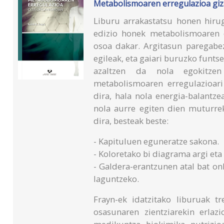
Metabolismoaren erregulazioa gi
Liburu arrakastatsu honen hirug
edizio honek metabolismoaren 
osoa dakar. Argitasun paregabez
egileak, eta gaiari buruzko funts
azaltzen da nola egokitze
metabolismoaren erregulazioari 
dira, hala nola energia-balantz
nola aurre egiten dien muturrek
dira, besteak beste:
- Kapituluen eguneratze sakona.
- Koloretako bi diagrama argi eta 
- Galdera-erantzunen atal bat on
laguntzeko.
Frayn-ek idatzitako liburuak tr
osasunaren zientziarekin erlaz