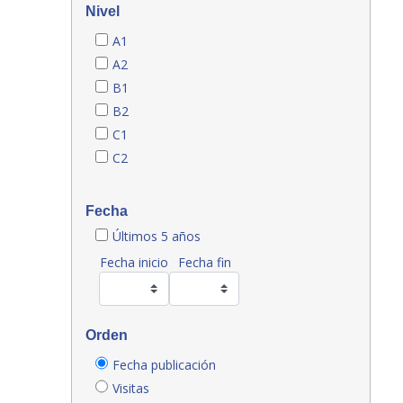
Nivel
A1
A2
B1
B2
C1
C2
Fecha
Últimos 5 años
Fecha inicio
Fecha fin
Orden
Fecha publicación
Visitas