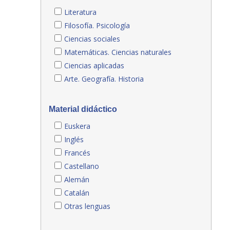
Literatura
Filosofía. Psicología
Ciencias sociales
Matemáticas. Ciencias naturales
Ciencias aplicadas
Arte. Geografía. Historia
Material didáctico
Euskera
Inglés
Francés
Castellano
Alemán
Catalán
Otras lenguas