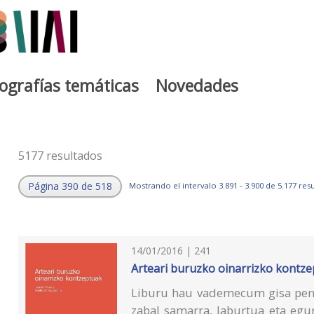
iografías temáticas
Novedades
5177 resultados
Página 390 de 518
Mostrando el intervalo 3.891 - 3.900 de 5.177 res
14/01/2016 | 241
Arteari buruzko oinarrizko kontz
Liburu hau vademecum gisa pents
zabal samarra, laburtua eta egu