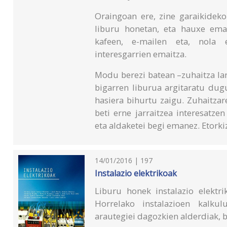
Oraingoan ere, zine garaikideko
liburu honetan, eta hauxe eman
kafeen, e-mailen eta, nola 
interesgarrien emaitza.
Modu berezi batean –zuhaitza la
bigarren liburua argitaratu dug
hasiera bihurtu zaigu. Zuhaitza
beti erne jarraitzea interesatz
eta aldaketei begi emanez. Etorki
14/01/2016 | 197
Instalazio elektrikoak
Liburu honek instalazio elektri
Horrelako instalazioen kalkul
arautegiei dagozkien alderdiak, b