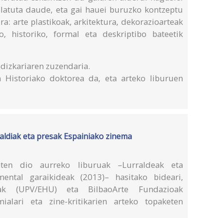
tolatuta daude, eta gai hauei buruzko kontzeptu
a: arte plastikoak, arkitektura, dekorazioarteak
o, historiko, formal eta deskriptibo bateetik
aldizkariaren zuzendaria.
 Historiako doktorea da, eta arteko liburuen
raldiak eta presak Espainiako zinema
ten dio aurreko liburuak –Lurraldeak eta
ental garaikideak (2013)– hasitako bideari,
eak (UPV/EHU) eta BilbaoArte Fundazioak
ialari eta zine-kritikarien arteko topaketen