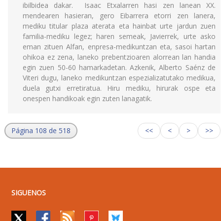
ibilbidea dakar. Isaac Etxalarren hasi zen lanean XX.
mendearen hasieran, gero Eibarrera etorri zen lanera,
mediku titular plaza aterata eta hainbat urte jardun zuen
familia-mediku legez; haren semeak, Javierrek, urte asko
eman zituen Alfan, enpresa-medikuntzan eta, sasoi hartan
ohikoa ez zena, laneko prebentzioaren alorrean lan handia
egin zuen 50-60 hamarkadetan. Azkenik, Alberto Saénz de
Viteri dugu, laneko medikuntzan espezializatutako medikua,
duela gutxi erretiratua. Hiru mediku, hirurak ospe eta
onespen handikoak egin zuten lanagatik.
Página 108 de 518
<<
<
>
>>
SIGUENOS