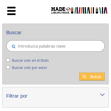
Saltar al contenido principal
Novedades - Liburutegia
Buscar
Buscar solo en el título
Buscar solo por autor
Buscar
Filtrar por