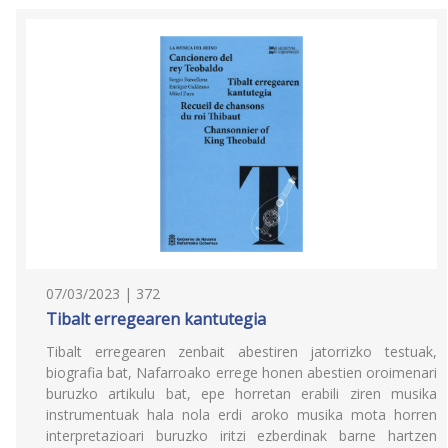
07/03/2023 | 372
Tibalt erregearen kantutegia
Tibalt erregearen zenbait abestiren jatorrizko testuak,
biografia bat, Nafarroako errege honen abestien oroimenari
buruzko artikulu bat, epe horretan erabili ziren musika
instrumentuak hala nola erdi aroko musika mota horren
interpretazioari buruzko iritzi ezberdinak barne hartzen