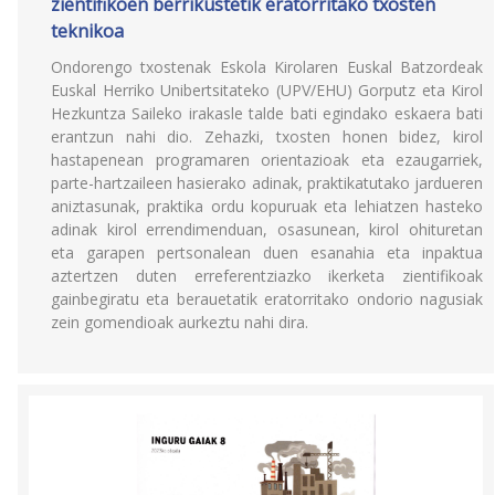
zientifikoen berrikustetik eratorritako txosten
teknikoa
Ondorengo txostenak Eskola Kirolaren Euskal Batzordeak
Euskal Herriko Unibertsitateko (UPV/EHU) Gorputz eta Kirol
Hezkuntza Saileko irakasle talde bati egindako eskaera bati
erantzun nahi dio. Zehazki, txosten honen bidez, kirol
hastapenean programaren orientazioak eta ezaugarriek,
parte-hartzaileen hasierako adinak, praktikatutako jardueren
aniztasunak, praktika ordu kopuruak eta lehiatzen hasteko
adinak kirol errendimenduan, osasunean, kirol ohituretan
eta garapen pertsonalean duen esanahia eta inpaktua
aztertzen duten erreferentziazko ikerketa zientifikoak
gainbegiratu eta berauetatik eratorritako ondorio nagusiak
zein gomendioak aurkeztu nahi dira.