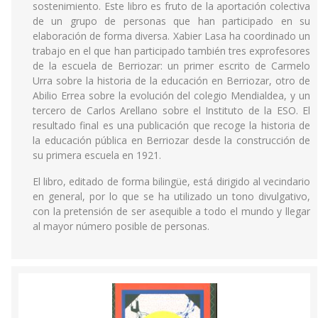
sostenimiento. Este libro es fruto de la aportación colectiva
de un grupo de personas que han participado en su
elaboración de forma diversa. Xabier Lasa ha coordinado un
trabajo en el que han participado también tres exprofesores
de la escuela de Berriozar: un primer escrito de Carmelo
Urra sobre la historia de la educación en Berriozar, otro de
Abilio Errea sobre la evolución del colegio Mendialdea, y un
tercero de Carlos Arellano sobre el Instituto de la ESO. El
resultado final es una publicación que recoge la historia de
la educación pública en Berriozar desde la construcción de
su primera escuela en 1921.
El libro, editado de forma bilingüe, está dirigido al vecindario
en general, por lo que se ha utilizado un tono divulgativo,
con la pretensión de ser asequible a todo el mundo y llegar
al mayor número posible de personas.