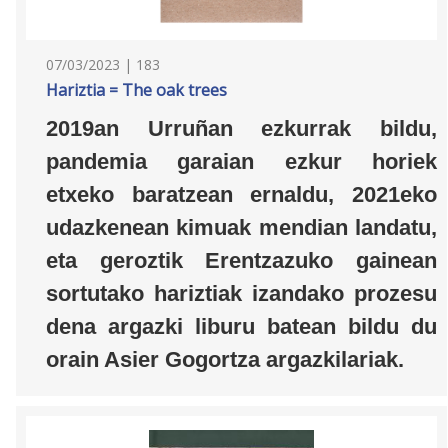
07/03/2023 | 183
Hariztia = The oak trees
2019an Urruñan ezkurrak bildu,
pandemia garaian ezkur horiek
etxeko baratzean ernaldu, 2021eko
udazkenean kimuak mendian landatu,
eta geroztik Erentzazuko gainean
sortutako hariztiak izandako prozesu
dena argazki liburu batean bildu du
orain Asier Gogortza argazkilariak.