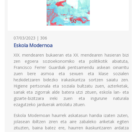
07/03/2023 | 306
Eskola Modernoa
XIX. mendearen bukaeran eta XX. mendearen hasieran bizi
zen egoera sozioekonomiko eta politikotik abiatuta,
Francisco Ferrer Guardiak pentsamendu askean oinarritu
zuen bere asmoa eta sexuen eta klase sozialen
hezkidetzaren bidezko irakaskuntza sortzen saiatu zen.
Higiene pertsonala eta soziala bultzatu zuen, azterketak,
sariak eta zigorrak alde batera utzi zituen, eskola lan- eta
gizarte-bizitzara ireki zuen eta ingurune naturala
ezagutzeko jarduerak antolatu zituen.
Eskola Modernoan haurrek askatasun handia izaten zuten,
jolasean ibiltzen ziren eta aire zabaleko ariketak egiten
zituzten, baina batez ere, haurren ikaskuntzaren ardatza