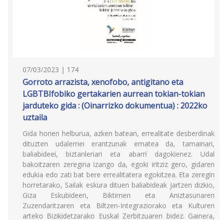
07/03/2023 | 174
Gorroto arrazista, xenofobo, antigitano eta
LGBTBIfobiko gertakarien aurrean tokian-tokian
jarduteko gida : (Oinarrizko dokumentua) : 2022ko
uztaila
Gida honen helburua, azken batean, errealitate desberdinak
dituzten udalerriei erantzunak ematea da, tamainari,
baliabideei, biztanleriari eta abarri dagokienez. Udal
bakoitzaren zeregina izango da, egoki iritziz gero, gidaren
edukia edo zati bat bere errealitatera egokitzea. Eta zeregin
horretarako, Sailak eskura dituen baliabideak jartzen dizkio,
Giza Eskubideen, Biktimen eta Aniztasunaren
Zuzendaritzaren eta Biltzen-Integraziorako eta Kulturen
arteko Bizikidetzarako Euskal Zerbitzuaren bidez. Gainera,