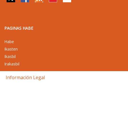
PAGINAS HABE
Habe
Ikasten
Ikasbil
Irakasbil
Información Legal