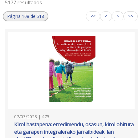
5177 resultados
Página 108 de 518
<<
<
>
>>
07/03/2023 | 475
Kirol hastapena: erredimendu, osasun, kirol ohitura
eta garapen integralerako jarraibideak: lan