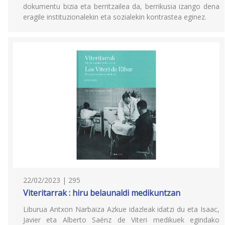
dokumentu bizia eta berritzailea da, berrikusia izango dena
eragile instituzionalekin eta sozialekin kontrastea eginez.
22/02/2023 | 295
Viteritarrak : hiru belaunaldi medikuntzan
Liburua Antxon Narbaiza Azkue idazleak idatzi du eta Isaac,
Javier eta Alberto Saénz de Viteri medikuek egindako