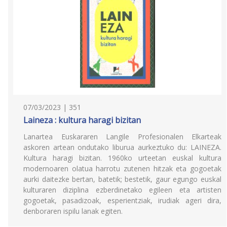
07/03/2023 | 351
Laineza : kultura haragi bizitan
Lanartea Euskararen Langile Profesionalen Elkarteak
askoren artean ondutako liburua aurkeztuko du: LAINEZA.
Kultura haragi bizitan. 1960ko urteetan euskal kultura
modernoaren olatua harrotu zutenen hitzak eta gogoetak
aurki daitezke bertan, batetik; bestetik, gaur egungo euskal
kulturaren diziplina ezberdinetako egileen eta artisten
gogoetak, pasadizoak, esperientziak, irudiak ageri dira,
denboraren ispilu lanak egiten.