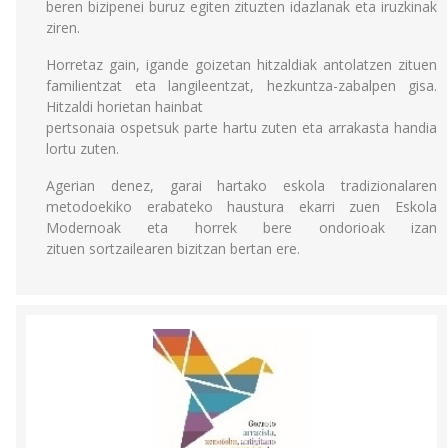
beren bizipenei buruz egiten zituzten idazlanak eta iruzkinak
ziren.
Horretaz gain, igande goizetan hitzaldiak antolatzen zituen
familientzat eta langileentzat, hezkuntza-zabalpen gisa.
Hitzaldi horietan hainbat
pertsonaia ospetsuk parte hartu zuten eta arrakasta handia
lortu zuten.
Agerian denez, garai hartako eskola tradizionalaren
metodoekiko erabateko haustura ekarri zuen Eskola
Modernoak eta horrek bere ondorioak izan
zituen sortzailearen bizitzan bertan ere.