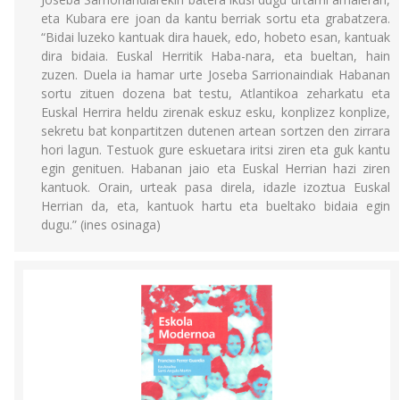
eta Kubara ere joan da kantu berriak sortu eta grabatzera.
“Bidai luzeko kantuak dira hauek, edo, hobeto esan, kantuak
dira bidaia. Euskal Herritik Haba-nara, eta bueltan, hain
zuzen. Duela ia hamar urte Joseba Sarrionaindiak Habanan
sortu zituen dozena bat testu, Atlantikoa zeharkatu eta
Euskal Herrira heldu zirenak eskuz esku, konplizez konplize,
sekretu bat konpartitzen dutenen artean sortzen den zirrara
hori lagun. Testuok gure eskuetara iritsi ziren eta guk kantu
egin genituen. Habanan jaio eta Euskal Herrian hazi ziren
kantuok. Orain, urteak pasa direla, idazle izoztua Euskal
Herrian da, eta, kantuok hartu eta bueltako bidaia egin
dugu.” (ines osinaga)