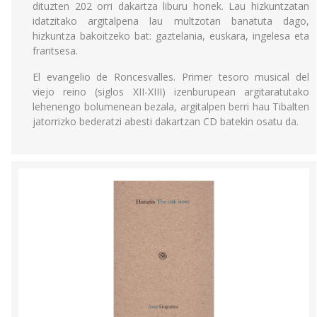
dituzten 202 orri dakartza liburu honek. Lau hizkuntzatan
idatzitako argitalpena lau multzotan banatuta dago,
hizkuntza bakoitzeko bat: gaztelania, euskara, ingelesa eta
frantsesa.
El evangelio de Roncesvalles. Primer tesoro musical del
viejo reino (siglos XII-XIII) izenburupean argitaratutako
lehenengo bolumenean bezala, argitalpen berri hau Tibalten
jatorrizko bederatzi abesti dakartzan CD batekin osatu da.