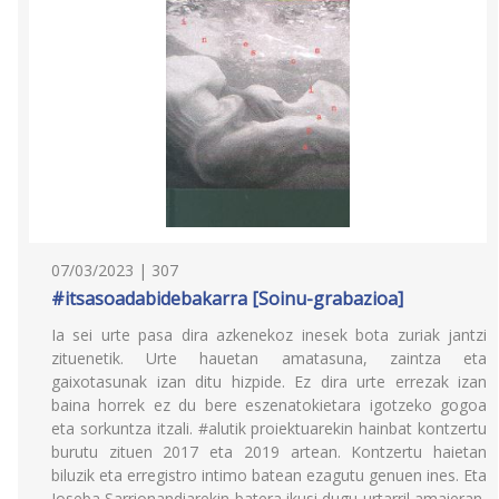
07/03/2023 | 307
#itsasoadabidebakarra [Soinu-grabazioa]
Ia sei urte pasa dira azkenekoz inesek bota zuriak jantzi
zituenetik. Urte hauetan amatasuna, zaintza eta
gaixotasunak izan ditu hizpide. Ez dira urte errezak izan
baina horrek ez du bere eszenatokietara igotzeko gogoa
eta sorkuntza itzali. #alutik proiektuarekin hainbat kontzertu
burutu zituen 2017 eta 2019 artean. Kontzertu haietan
biluzik eta erregistro intimo batean ezagutu genuen ines. Eta
Joseba Sarrionandiarekin batera ikusi dugu urtarril amaieran,