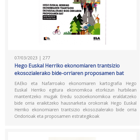
07/03/2023 | 277
Hego Euskal Herriko ekonomiaren trantsizio
ekosozialerako bide-orriaren proposamen bat
EAEko eta Nafarroako ekonomiaren kartografia Hego
Euskal Herriko egitura ekonomikoa etorkizun hurbilean
mantentzeko mugak Eredu sozioekonomikoa eraldatzeko
bide orria eraikitzeko hausnarketa orokorrak Hego Euskal
Herriko ekonomiaren trantsizio ekosozialerako bide orria
Ondorioak eta proposamen estrategikoak